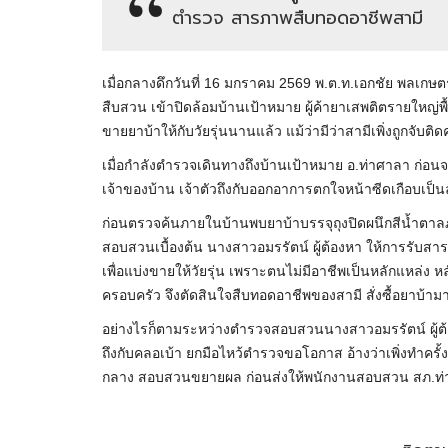
ตำรวจ สารภาพสืบทอดอาชีพสามี
เมื่อกลางดึกวันที่ 16 มกราคม 2569 พ.ต.ท.เอกชัย พลเก
สืบสวน เข้าปิดล้อมบ้านเป้าหมาย ผู้ค้ายาเสพติตรายใหญ่พื
ขายยาบ้าให้กับวัยรุ่นนานแล้ว แม้ว่ามีว่าสามีเพิ่งถูกจับต
เมื่อกำลังตำรวจเดินทางถึงบ้านเป้าหมาย อ.ท่าศาลา ก่อ
เจ้าของบ้าน เจ้าตัวถึงกับออกอาการตกใจหน้าซีดเกือบเป็น
ก่อนตรวจค้นภายในบ้านพบยาบ้าบรรจุถุงปิดผนึกสีน้ำตาลภ
สอบสวนเบื้องต้น นางสาวอมรรัตน์ ผู้ต้องหา ให้การรับสา
เพื่อแบ่งขายให้วัยรุ่น เพราะตนไม่มีอาชีพเป็นหลักแหล่ง หล
ครอบครัว จึงตัดสินใจสืบทอดอาชีพของสามี สั่งซื้อยาบ้ามาแบ
อย่างไรก็ตามระหว่างตำรวจสอบสวนนางสาวอมรรัตน์ ผู้ต้อ
ถึงกับคลอเบ้า ยกมือไหว้ตำรวจขอโอกาส อ้างว่าเพิ่งทำครั
กลาง สอบสวนขยายผล ก่อนส่งให้พนักงานสอบสวน สภ.ท่