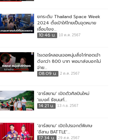
ยกระดับ Thailand Space Week
2024 ตั้งเป้าให้ไทยเป็นจุดหมาย
เชื่อมโยง...
10:46 น.
10 ต.ค. 2567
ไรเดอร์หลอนเจอหนุ่มสั่งไก่ทอดเจ้า
ดังกว่า 800 บาท พอมาส่งบอกไม่
จ่าย...
08:09 น.
2 ต.ค. 2567
‘อาร์สยาม’ เปิดตัวศิลปินใหม่
‘แบงค์ ธัชนนท์...
14:21 น.
13 ก.ย. 2567
‘อาร์สยาม’ เปิดโปรเจกต์พิเศษ
‘อีสาน BATTLE’...
17:34 น.
29 ส.ค. 2567