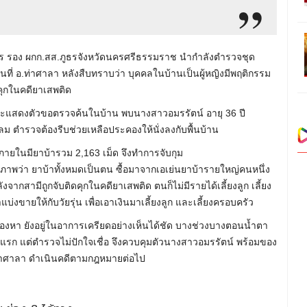
ษตร รอง ผกก.สส.ภูธรจังหวัดนครศรีธรรมราช นำกำลังตำรวจชุด
้นที่ อ.ท่าศาลา หลังสืบทราบว่า บุคคลในบ้านเป็นผู้หญิงมีพฤติกรรม
ิดคุกในคดียาเสพติด
นจะแสดงตัวขอตรวจค้นในบ้าน พบนางสาวอมรรัตน์ อายุ 36 ปี
ลม ตำรวจต้องรีบช่วยเหลือประคองให้นั่งลงกับพื้นบ้าน
ายในมียาบ้ารวม 2,163 เม็ด จึงทำการจับกุม
รภาพว่า ยาบ้าทั้งหมดเป็นตน ซื้อมาจากเอเย่นยาบ้ารายใหญ่คนหนึ่ง
ังจากสามีถูกจับติดคุกในคดียาเสพติด ตนก็ไม่มีรายได้เลี้ยงลูก เลี้ยง
่งขายให้กับวัยรุ่น เพื่อเอาเงินมาเลี้ยงลูก และเลี้ยงครอบครัว
งหา ยังอยู่ในอาการเครียดอย่างเห็นได้ชัด บางช่วงบางตอนน้ำตา
้งแรก แต่ตำรวจไม่ปักใจเชื่อ จึงควบคุมตัวนางสาวอมรรัตน์ พร้อมของ
าศาลา ดำเนินคดีตามกฎหมายต่อไป