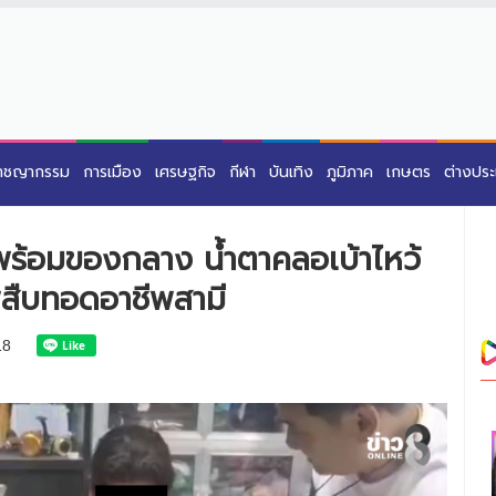
าชญากรรม
การเมือง
เศรษฐกิจ
กีฬา
บันเทิง
ภูมิภาค
เกษตร
ต่างปร
นพร้อมของกลาง น้ำตาคลอเบ้าไหว้
ืบทอดอาชีพสามี
18