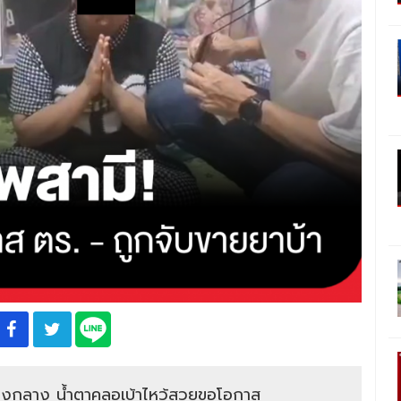
ของกลาง น้ำตาคลอเบ้าไหว้สวยขอโอกาส