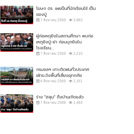
โฆษก ตร. เผยปืนที่นักเรียนใช้ เป็น
ของปู่
7 สิงหาคม 2569
3,983
ผู้ก่อเหตุยิงในสถานศึกษา พบก่อ
เหตุยิงปู่-ย่า ก่อนบุกยิงใน
โรงเรียน...
7 สิงหาคม 2569
2,210
กรมชลฯ เกาะติดฝนทั่วประเทศ
เฝ้าระวังพื้นที่เสี่ยงอุทกภัย
6 สิงหาคม 2569
2,161
ร่าง "ฮลุน" ถึงบ้านเกิดแล้ว
7 สิงหาคม 2569
1,483
 บช.น.จัดชุดตำรวจออนไลน์ รวบผู้
ผบ.ตร. เผย แจ้ง 2 ข้อหาคนฆ่าหญิง
งหา หลอกเป็น จนท.บริษัทบิทคัพ
ชาวสวิส เตรียมยกระดับการรักษา
ลน์...
ความปลอดภัยใน...
 ธันวาคม 2564
16,985
7 สิงหาคม 2564
19,185