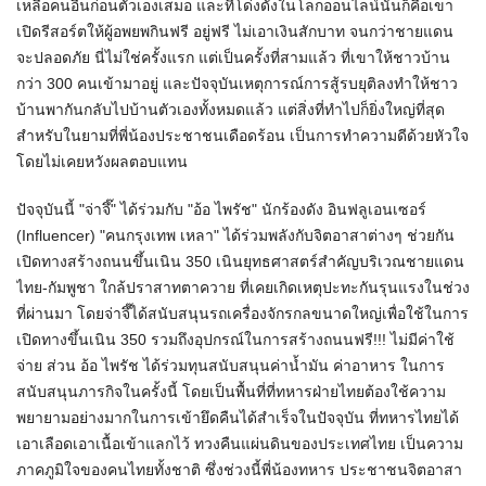
เหลือคนอื่นก่อนตัวเองเสมอ และที่โด่งดังในโลกออนไลน์นั้นก็คือเขา
เปิดรีสอร์ตให้ผู้อพยพกินฟรี อยู่ฟรี ไม่เอาเงินสักบาท จนกว่าชายแดน
จะปลอดภัย นี่ไม่ใช่ครั้งแรก แต่เป็นครั้งที่สามแล้ว ที่เขาให้ชาวบ้าน
กว่า 300 คนเข้ามาอยู่ และปัจจุบันเหตุการณ์การสู้รบยุติลงทำให้ชาว
บ้านพากันกลับไปบ้านตัวเองทั้งหมดแล้ว แต่สิ่งที่ทำไปก็ยิ่งใหญ่ที่สุด
สำหรับในยามที่พี่น้องประชาชนเดือดร้อน เป็นการทำความดีด้วยหัวใจ
โดยไม่เคยหวังผลตอบแทน
ปัจจุบันนี้ "จ่าจึ๊" ได้ร่วมกับ "อ้อ ไพรัช" นักร้องดัง อินฟลูเอนเซอร์
(Influencer) "คนกรุงเทพ เหลา" ได้ร่วมพลังกับจิตอาสาต่างๆ ช่วยกัน
เปิดทางสร้างถนนขึ้นเนิน 350 เนินยุทธศาสตร์สำคัญบริเวณชายแดน
ไทย-กัมพูชา ใกล้ปราสาทตาควาย ที่เคยเกิดเหตุปะทะกันรุนแรงในช่วง
ที่ผ่านมา โดยจ่าจึ๊ได้สนับสนุนรถเครื่องจักรกลขนาดใหญ่เพื่อใช้ในการ
เปิดทางขึ้นเนิน 350 รวมถึงอุปกรณ์ในการสร้างถนนฟรี!!! ไม่มีค่าใช้
จ่าย ส่วน อ้อ ไพรัช ได้ร่วมทุนสนับสนุนค่าน้ำมัน ค่าอาหาร ในการ
สนับสนุนภารกิจในครั้งนี้ โดยเป็นพื้นที่ที่ทหารฝ่ายไทยต้องใช้ความ
พยายามอย่างมากในการเข้ายึดคืนได้สำเร็จในปัจจุบัน ที่ทหารไทยได้
เอาเลือดเอาเนื้อเข้าแลกไว้ ทวงคืนแผ่นดินของประเทศไทย เป็นความ
ภาคภูมิใจของคนไทยทั้งชาติ ซึ่งช่วงนี้พี่น้องทหาร ประชาชนจิตอาสา