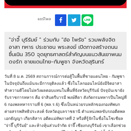
แชร์โพส
"จ่าจึ๊ บุรีรัมย์ " ร่วมกับ "อ้อ ไพรัช" รวมพลังจิต
อาสา ทหาร ประชาชน พระสงฆ์ เปิดทางสร้างถนน
ขึ้นเนิน 350 จุดยุทธศาสตร์สำคัญบนแนวสันเขาพนม
ดงรัก ชายแดนไทย-กัมพูชา จังหวัดสุรินทร์
วันที่ 8 ม.ค. 2569 สถานการณ์การต่อสู้ในพื้นที่ชายแดนไทย - กัมพูชา
ในปัจจุบันถึงแม้นจะมีการยุติลงแล้ว ซึ่งในโลกออนไลน์ยังมีจิตอาสา
ทำความดีโดยไม่หวังผลตอบแทนในพื้นที่จังหวัดบุรีรัมย์ ปัจจุบันเขายัง
รับราชการทหาร คือ จ่าสิบตรีบารมี พงษ์สีดา สังกัดกรมทหารปืนใหญ่ที่
6 กองพลทหารราบที่ 6 (พล.ร.6) ซึ่งเป็นหน่วยรบหลักของกองทัพบก
ค่ายสรรพสิทธิประสงค์ จังหวัดอุบลราชธานี ตำแหน่งพลขับรถอดีตพล
เอกธัญญา เกียรติสาร อดีตแม่ทัพภาคที่ 2 หรือที่รู้จักในชื่อในโซเชียล
"จ่าจึ๊ บุรีรัมย์" และห้างหุ้นส่วนจำกัด จ่าจึ๊ เซียงกงบุรีรัมย์ เขาเลือกช่วย