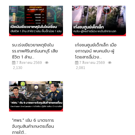
รบ.เร่งเยียวยาเหตุยิงใน
เก๋งชนศูนย์เด็กเล็ก เมือ
รร.เทพศิรินทร์นนทบุรี เสีย
งกาญจน์ พบคนขับ-ผู้
ชีวิต 1 ล้าน...
โดยสารฉี่ม่วง...
7 สิงหาคม 2569
7 สิงหาคม 2569
2,130
2,081
"ศพร." เข้ม 6 มาตรการ
จับกุมสินค้าเกษตรเถื่อน
ภายใต้...