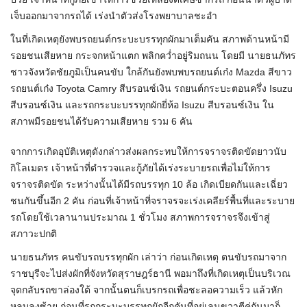
เจ็บออกมาจากรถได้ เร่งนำตัวส่งโรงพยาบาลชะอำ
ในที่เกิดเหตุยังพบรถยนต์กระบะบรรทุกผักมาเต็มคัน สภาพด้านหน้ามี
รอยชนเสียหาย กระจกหน้าแตก พลิกคว่ำอยู่ริมถนน โดยมี นายธนภัทร
ชาวจังหวัดชัยภูมิเป็นคนขับ ใกล้กันยังพบพบรถยนต์เก๋ง Mazda สีขาว
รถยนต์เก๋ง Toyota Camry สีบรอนซ์เงิน รถยนต์กระบะตอนครึ่ง Isuzu
สีบรอนซ์เงิน และรถกระบะบรรทุกผักยี่ห้อ Isuzu สีบรอนซ์เงิน ใน
สภาพมีรอยชนได้รับความเสียหาย รวม 6 คัน
จากการเกิดอุบัติเหตุดังกล่าวส่งผลกระทบให้การจราจรติดขัดยาวนับ
กิโลเมตร เจ้าหน้าที่ตำรวจและกู้ภัยได้เร่งระบายรถเพื่อไม่ให้การ
จราจรติดขัด ระหว่างนั้นได้มีรถบรรทุก 10 ล้อ เกิดเบียดกันและเฉี่ยว
ชนกันขึ้นอีก 2 คัน ก่อนที่เจ้าหน้าที่จราจรจะเร่งเคลียร์พื้นที่และระบาย
รถโดยใช้เวลานานประมาณ 1 ชั่วโมง สภาพการจราจรจึงเข้าสู่
สภาวะปกติ
นายธนภัทร คนขับรถบรรทุกผัก เล่าว่า ก่อนเกิดเหตุ ตนขับรถมาจาก
ราชบุรีจะไปส่งผักที่จังหวัดสุราษฎร์ธานี พอมาถึงที่เกิดเหตุเป็นบริเวณ
จุดกลับรถขาล่องใต้ จากนั้นตนก็เบรกรถเพื่อชะลอความเร็ว แล้วหัก
หลบลงซ้าย ก่อนที่รถกระบะบรรทุกผักอีกคันที่อยู่เลนขวาตีคู่กันมาก็