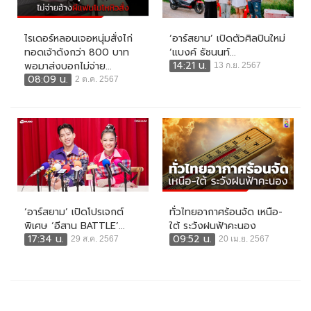
ไรเดอร์หลอนเจอหนุ่มสั่งไก่
‘อาร์สยาม’ เปิดตัวศิลปินใหม่
ทอดเจ้าดังกว่า 800 บาท
‘แบงค์ ธัชนนท์...
14:21 น.
พอมาส่งบอกไม่จ่าย...
13 ก.ย. 2567
08:09 น.
2 ต.ค. 2567
‘อาร์สยาม’ เปิดโปรเจกต์
ทั่วไทยอากาศร้อนจัด เหนือ-
พิเศษ ‘อีสาน BATTLE’...
ใต้ ระวังฝนฟ้าคะนอง
17:34 น.
09:52 น.
29 ส.ค. 2567
20 เม.ย. 2567