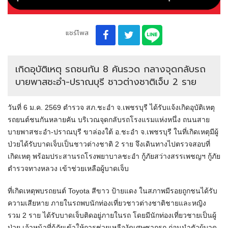
แชร์โพส
เกิดอุบัติเหตุ รถชนกัน 8 คันรวด กลางจุดกลับรถ
บายพาสชะอำ-ปราณบุรี ชาวต่างชาติเจ็บ 2 ราย
วันที่ 6 ม.ค. 2569 ตำรวจ สภ.ชะอำ จ.เพชรบุรี ได้รับแจ้งเกิดอุบัติเหตุ
รถยนต์ชนกันหลายคัน บริเวณจุดกลับรถโรงแรมแห่งหนึ่ง ถนนสาย
บายพาสชะอำ-ปราณบุรี ขาล่องใต้ อ.ชะอำ จ.เพชรบุรี ในที่เกิดเหตุมีผู้
ป่วยได้รับบาดเจ็บเป็นชาวต่างชาติ 2 ราย จึงเดินทางไปตรวจสอบที่
เกิดเหตุ พร้อมประสานรถโรงพยาบาลชะอำ กู้ภัยสว่างสรรเพชญฯ กู้ภัย
ตำรวจทางหลวง เข้าช่วยเหลือผู้บาดเจ็บ
ที่เกิดเหตุพบรถยนต์ Toyota สีขาว ป้ายแดง ในสภาพมีรอยถูกชนได้รับ
ความเสียหาย ภายในรถพบนักท่องเที่ยวชาวต่างชาติชายและหญิง
รวม 2 ราย ได้รับบาดเจ็บติดอยู่ภายในรถ โดยมีนักท่องเที่ยวชายเป็นผู้
ป่วย เจ้าหน้าที่กู้ภัยเข้าให้การช่วยเหลืองัดเศษซากรถ ก่อนนำตัวผู้บาด