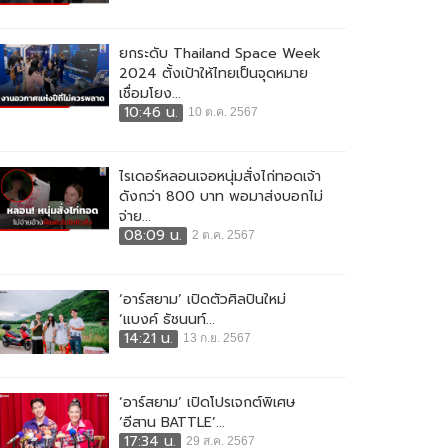
ยกระดับ Thailand Space Week
2024 ตั้งเป้าให้ไทยเป็นจุดหมาย
เชื่อมโยง...
10:46 น.
10 ต.ค. 2567
ไรเดอร์หลอนเจอหนุ่มสั่งไก่ทอดเจ้า
ดังกว่า 800 บาท พอมาส่งบอกไม่
จ่าย...
08:09 น.
2 ต.ค. 2567
‘อาร์สยาม’ เปิดตัวศิลปินใหม่
‘แบงค์ ธัชนนท์...
14:21 น.
13 ก.ย. 2567
‘อาร์สยาม’ เปิดโปรเจกต์พิเศษ
‘อีสาน BATTLE’...
17:34 น.
29 ส.ค. 2567