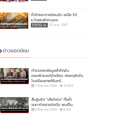
ทั่วไทยอากาศร้อนจัด เหนือ-ใต้
ระวังฝนฟ้าคะนอง
09:52 น.
20 เม.ย. 2567
ข่าวยอดนิยม
ตำรวจพบข้อมูลสำคัญใน
คอมพิวเตอร์นักเรียน ก่อเหตุยิงใน
โรงเรียนเทพศิรินทร์...
7 สิงหาคม 2569
14,062
สืบรู้แล้ว! "เสือโคร่ง" ที่ขย้ำ
จนท.ห้วยขาแข้งดับ พบเป็น...
6 สิงหาคม 2569
8,561