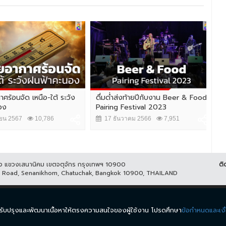
้อนจัด เหนือ-ใต้ ระวัง
ดื่มด่ำส่งท้ายปีกับงาน Beer & Food
ประ
Pairing Festival 2023
เหม
2567
10,786
17 ธันวาคม 2566
7,951
2
ูกิจ แขวงเสนานิคม เขตจตุจักร กรุงเทพฯ 10900
ติ
it Road, Senanikhom, Chatuchak, Bangkok 10900, THAILAND
ีส์
รายการ
ข่าว
ผังรายการ
วิดีโอย้อนหลัง
กิจกรรม
มีเ
นำมาปรับปรุงและพัฒนาเนื้อหาให้ตรงความสนใจของผู้ใช้งาน โปรดศึกษา
ข้อกำหนดและเงื