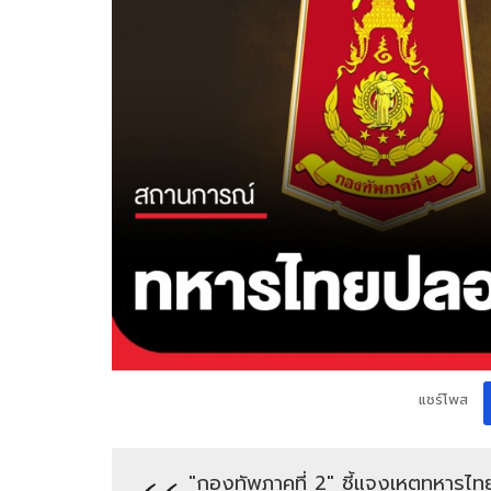
แชร์โพส
"กองทัพภาคที่ 2" ชี้แจงเหตุทหารไท