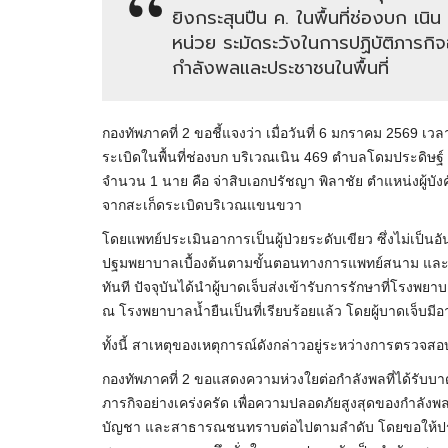
ยิงกระสุนปืน ค. ในพื้นที่ช่องบก เน
หน่วย ระมัดระวังในการปฏิบัติภารกิ
กำลังพลและประชาชนในพื้นที่
กองทัพภาคที่ 2 ขอชี้แจงว่า เมื่อวันที่ 6 มกราคม 2569 
ระเบิดในพื้นที่ช่องบก บริเวณเนิน 469 ตำบลโดมประดิษฐ์ 
จำนวน 1 นาย คือ จ่าสิบเอกปรัชญา พิลาชัย ตำแหน่งผู้บั
จากสะเก็ดระเบิดบริเวณแขนขวา
โดยแพทย์ประเมินอาการเป็นผู้ป่วยระดับเขียว ซึ่งไม่เป็นอั
ปฐมพยาบาลเบื้องต้นตามขั้นตอนทางการแพทย์สนาม และได้
ทันที ปัจจุบันได้นำผู้บาดเจ็บส่งเข้ารับการรักษาที่โรงพย
ณ โรงพยาบาลน้ำยืนเป็นที่เรียบร้อยแล้ว โดยผู้บาดเจ็บ
ทั้งนี้ สาเหตุของเหตุการณ์ดังกล่าวอยู่ระหว่างการตรวจสอบข
กองทัพภาคที่ 2 ขอแสดงความห่วงใยต่อกำลังพลที่ได้รับบาด
ภารกิจอย่างเคร่งครัด เพื่อความปลอดภัยสูงสุดของกำลังพ
บัญชา และสาธารณชนทราบต่อไปตามลำดับ โดยขอให้ประชาชนเ