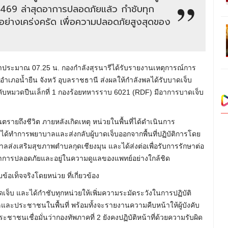
ิน 469 ล่าสุดอาการปลอดภัยแล้ว กำชับทุก
จอย่างเคร่งครัด เพื่อความปลอดภัยสูงสุดของ
เวลาประมาณ 07.25 น. กองกำลังสุรนารีได้รับรายงานเหตุการณ์การ
อำเภอน้ำยืน จังหวั อุบลราชธานี ส่งผลให้กำลังพลได้รับบาดเจ็บ
งคับหมวดปืนเล็กที่ 1 กองร้อยทหารราบ 6021 (RDF) มีอาการบาดเจ็บ
นตรายถึงชีวิต ภายหลังเกิดเหตุ หน่วยในพื้นที่ได้ดำเนินการ
ทำการพยาบาลและส่งกลับผู้บาดเจ็บออกจากพื้นที่ปฏิบัติการโดย
าบาลส่งเสริมสุขภาพตำบลกุดเชียงมุน และได้ส่งต่อเพื่อรับการรักษาต่อ
มีอาการปลอดภัยและอยู่ในความดูแลของแพทย์อย่างใกล้ชิด
้อเท็จจริงโดยหน่วย ที่เกี่ยวข้อง
เจ็บ และได้กำชับทุกหน่วยให้เพิ่มความระมัดระวังในการปฏิบัติ
ลและประชาชนในพื้นที่ พร้อมทั้งจะรายงานความคืบหน้าให้ผู้บังคับ
ชื่อมั่นว่ากองทัพภาคที่ 2 ยังคงปฏิบัติหน้าที่ด้วยความรับผิด