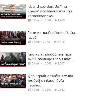
ด่วน! ตำรวจ ปอศ. จับ "โทน
บางแค" คดีฉ้อโกงประชาชน ตุ๋น
ขายกล้องส่องพระ...
6 สิงหาคม 2569
4,900
โฆษก ตร. เผยปืนที่นักเรียนใช้ เป็น
ของปู่
7 สิงหาคม 2569
3,416
รอง ผอ.สถาบันนิติวิทยาศาสตร์
เผยขั้นตอนชันสูตร "ฮลุน โซโล่"...
6 สิงหาคม 2569
2,067
ผู้ก่อเหตุยิงในสถานศึกษา พบก่อ
เหตุยิงปู่-ย่า ก่อนบุกยิงใน
โรงเรียน...
7 สิงหาคม 2569
1,841