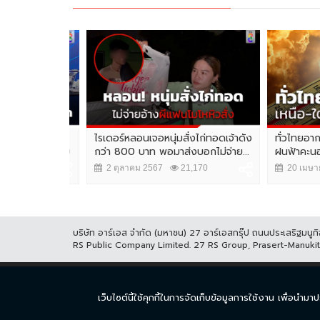
pace Week
ไรเดอร์หลอนเจอหนุ่มสั่งไก่ทอดเจ้าดัง
ทั่วไทยอากาศร
จุดหมายเชื่อม
กว่า 800 บาท พอมาส่งบอกไม่จ่าย...
ฝนฟ้าคะนอง
2 ตุลาคม 2567
21,170
20 เมษายน 
,210
บริษัท อาร์เอส จำกัด (มหาชน) 27 อาร์เอสกรุ๊ป ถนนประเสริฐมน
RS Public Company Limited. 27 RS Group, Prasert-Manuk
หน้าแรก
ละคร
ซีร
เว็บไซต์นี้ใช้คุกกี้ในการจัดเก็บข้อมูลการใช้งาน เพื่อ