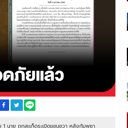
ย 1 นาย ถูกสะเก็ดระเบิดแขนขวา หลังกัมพูชา