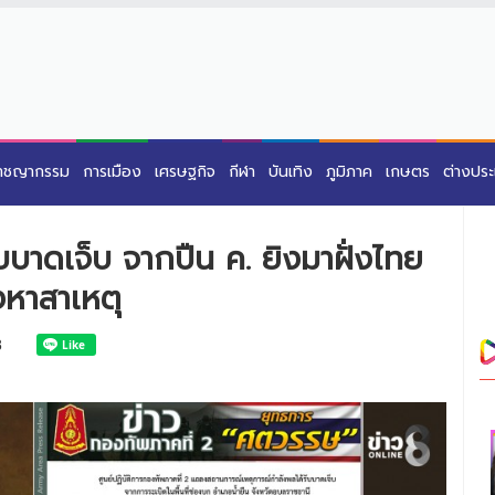
าชญากรรม
การเมือง
เศรษฐกิจ
กีฬา
บันเทิง
ภูมิภาค
เกษตร
ต่างปร
บบาดเจ็บ จากปืน ค. ยิงมาฝั่งไทย
งหาสาเหตุ
8