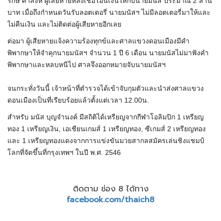
รักษ์ คำสิงห์ ผู้เสียหายหลงเชื่อโอนเงินให้กับนายมนัส ประมาณ 2 ล้าน
บาท เมื่อถึงกำหนดวันรับลอตเตอรี่ นายมนัสฯ ไม่มีลอตเตอรี่มาให้และ
ไม่คืนเงิน และไม่ติดต่อผู้เสียหายอีกเลย
ต่อมา ผู้เสียหายแจ้งความร้องทุกข์และศาลแขวงดอนเมืองมีคำ
พิพากษาให้จำคุกนายมนัสฯ จำนวน 1 ปี 6 เดือน นายมนัสไม่มาฟังคำ
พิพากษาและหลบหนีไป ศาลจึงออกหมายจับนายมนัสฯ
จนกระทั่งวันนี้ เจ้าหน้าที่ตำรวจได้เข้าจับกุมตัวและนำส่งศาลแขวง
ดอนเมืองเป็นที่เรียบร้อยแล้วตั้งแต่เวลา 12.00น.
สำหรับ มนัส บุญจํานงค์ มีสถิติได้เหรียญจากกีฬาโอลิมปิก 1 เหรียญ
ทอง 1 เหรียญเงิน, เอเชียนเกมส์ 1 เหรียญทอง, ซีเกมส์ 2 เหรียญทอง
และ 1 เหรียญทองแดงจากการแข่งขันมวยสากลสมัครเล่นชิงแชมป์
โลกที่จัดขึ้นที่กรุงเทพฯ ในปี พ.ศ. 2546
ติดตาม ช่อง 8 ได้ทาง
facebook.com/thaich8