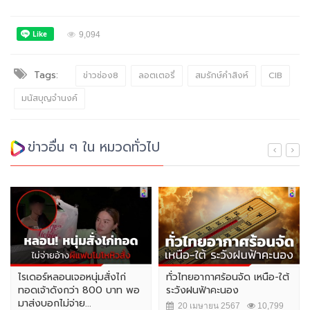
9,094
Tags:
ข่าวช่อง8
ลอตเตอรี่
สมรักษ์คำสิงห์
CIB
มนัสบุญจำนงค์
ข่าวอื่น ๆ ใน หมวดทั่วไป
ไรเดอร์หลอนเจอหนุ่มสั่งไก่
ทั่วไทยอากาศร้อนจัด เหนือ-ใต้
ทอดเจ้าดังกว่า 800 บาท พอ
ระวังฝนฟ้าคะนอง
มาส่งบอกไม่จ่าย...
20 เมษายน 2567
10,799