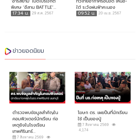
‘อาร์สยาม’ เปิดโปรเจกต์
ทั่วไทยอากาศร้อนจัด เหนือ-
พิเศษ ‘อีสาน BATTLE’...
ใต้ ระวังฝนฟ้าคะนอง
17:34 น.
09:52 น.
29 ส.ค. 2567
20 เม.ย. 2567
ข่าวยอดนิยม
ตำรวจพบข้อมูลสำคัญใน
โฆษก ตร. เผยปืนที่นักเรียน
คอมพิวเตอร์นักเรียน ก่อ
ใช้ เป็นของปู่
เหตุยิงในโรงเรียน
7 สิงหาคม 2569
4,174
เทพศิรินทร์...
7 สิงหาคม 2569