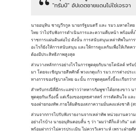
"ทรัมป์" อัปเดตชายแดนไม่ใช่เจรจา
นายอนุทิน ชาญวีรกูล นายกรัฐมนตรี และ รมว.มหาดไทย เป
ไทย ว่าไปรับฟังการดำเนินการและความคืบหน้า พร้อมทั้งไ
ราชการแผ่นดินต่อไป ดังนั้น การสนับสนุนเหล่าทัพในก
อะไรก็ยังให้การสนับสนุน และให้การดูแลกันเพื่อให้เกิด
ต้องมีประสิทธิภาพสูงสุด
ส่วนวางหลักการอย่างไรในการพูดคุยกับนายโดนัลด์ ทรัมป์ ผู
มา โดยจะเชิญนายสีหศักดิ์ พวงเกตุแก้ว รมว.การต่างประเทศ
ทางการของรัฐบาลไทย ฉะนั้น การพูดคุยครั้งนี้จะเรียกว่า
สำหรับกรณีที่มีกระแสข่าวว่าทหารกัมพูชาได้ยกธงขาว นายก
พูดคุยกันเรื่องนี้ แต่เรื่องของยุทธศาสตร์ การตัดสินใจ แล
ของฝ่ายกองทัพ ภายใต้มติของสภาความมั่นคงแห่งชาติ (ส
ส่วนจากการไปรับฟังรายงานจากเหล่าทัพ หน่วยงานความมั
อย่างไรบ้าง นายอนุทินตอบสั้น ๆ ว่า “ผมว่าดีก็แล้วกัน” แต่
พร้อมฝากว่าไม่ควรประเมิน ไม่ควรวิเคราะห์ เพราะฝ่ายศัต