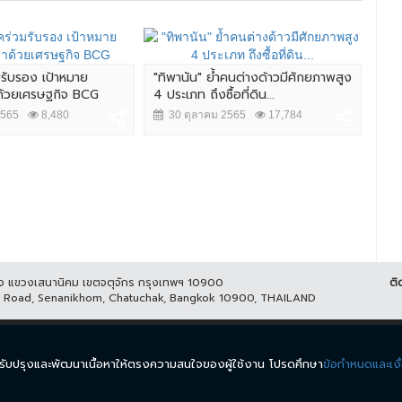
มรับรอง เป้าหมาย
"ทิพานัน" ย้ำคนต่างด้าวมีศักยภาพสูง
ศึก 
าด้วยเศรษฐกิจ BCG
4 ประเภท ถึงซื้อที่ดิน...
นัว
2565
8,480
30 ตุลาคม 2565
17,784
2
ูกิจ แขวงเสนานิคม เขตจตุจักร กรุงเทพฯ 10900
ติ
it Road, Senanikhom, Chatuchak, Bangkok 10900, THAILAND
ีส์
รายการ
ข่าว
ผังรายการ
วิดีโอย้อนหลัง
กิจกรรม
มีเ
นำมาปรับปรุงและพัฒนาเนื้อหาให้ตรงความสนใจของผู้ใช้งาน โปรดศึกษา
ข้อกำหนดและเงื