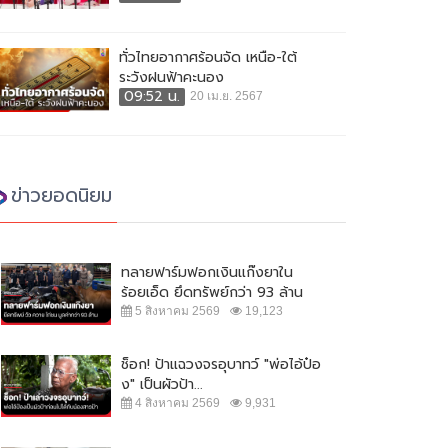
ทั่วไทยอากาศร้อนจัด เหนือ-ใต้
ระวังฝนฟ้าคะนอง
09:52 น.
20 เม.ย. 2567
ข่าวยอดนิยม
ทลายฟาร์มฟอกเงินแก๊งยาใน
ร้อยเอ็ด ยึดทรัพย์กว่า 93 ล้าน
5 สิงหาคม 2569
19,123
ช็อก! ป้าแฉวงจรอุบาทว์ "พ่อไอ้ป๋อ
ง" เป็นผัวป้า...
4 สิงหาคม 2569
9,931