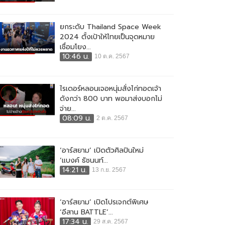
ยกระดับ Thailand Space Week
2024 ตั้งเป้าให้ไทยเป็นจุดหมาย
เชื่อมโยง...
10:46 น.
10 ต.ค. 2567
ไรเดอร์หลอนเจอหนุ่มสั่งไก่ทอดเจ้า
ดังกว่า 800 บาท พอมาส่งบอกไม่
จ่าย...
08:09 น.
2 ต.ค. 2567
‘อาร์สยาม’ เปิดตัวศิลปินใหม่
‘แบงค์ ธัชนนท์...
14:21 น.
13 ก.ย. 2567
‘อาร์สยาม’ เปิดโปรเจกต์พิเศษ
‘อีสาน BATTLE’...
17:34 น.
29 ส.ค. 2567