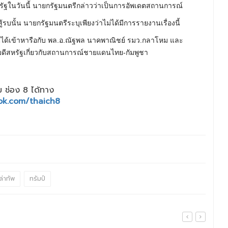
ัฐในวันนี้ นายกรัฐมนตรีกล่าวว่าเป็นการอัพเดตสถานการณ์
รบนั้น นายกรัฐมนตรีระบุเพียงว่าไม่ได้มีการรายงานเรื่องนี้
ทินได้เข้าหารือกับ พล.อ.ณัฐพล นาคพาณิชย์ รมว.กลาโหม และ
ิบดีสหรัฐเกี่ยวกับสถานการณ์ชายแดนไทย-กัมพูชา
 ช่อง 8 ได้ทาง
ok.com/thaich8
่าทัพ
ทรัมป์