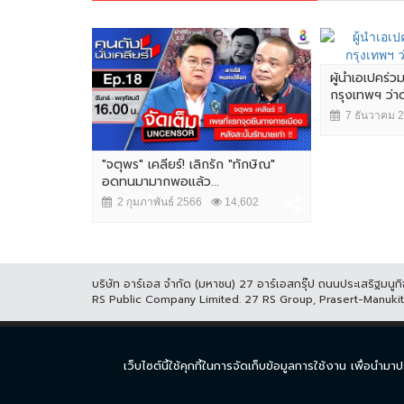
ผู้นำเอเปคร่ว
กรุงเทพฯ ว่
7 ธันวาคม 
"จตุพร" เคลียร์! เลิกรัก "ทักษิณ"
อดทนมามากพอแล้ว...
2 กุมภาพันธ์ 2566
14,602
บริษัท อาร์เอส จำกัด (มหาชน) 27 อาร์เอสกรุ๊ป ถนนประเสริฐมน
RS Public Company Limited. 27 RS Group, Prasert-Manuk
หน้าแรก
ละคร
ซีร
เว็บไซต์นี้ใช้คุกกี้ในการจัดเก็บข้อมูลการใช้งาน เพื่อ