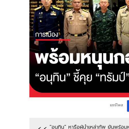
แชร์โพส
"อนุทิน" หารือผู้นำเหล่าทัพ ยันพร้อ