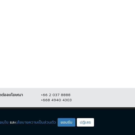
ปชป.-ภูมิใจไทย ยังไม่จบ !! ซัดกัน
"จตุพร" ปลุกมวลชน ออกมาชุมนุม
ปม ร่าง พรบ.กัญชา
ใหญ่ 23 ส.ค. เคานต์ดาวน์ ไล่...
5 กันยายน 2565
11,137
21 สิงหาคม 2565
20,626
ดต่อลงโฆษณา
+66 2 037 8888
+668 4940 4303
ดียโซน
ชมรายการสด
่อนไข
และ
นโยบายความเป็นส่วนตัว
ยอมรับ
ปฏิเสธ