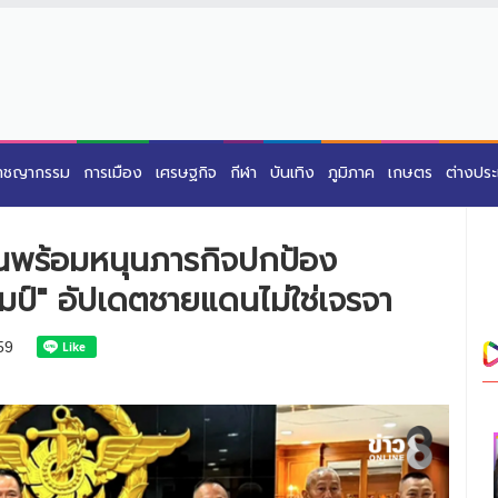
าชญากรรม
การเมือง
เศรษฐกิจ
กีฬา
บันเทิง
ภูมิภาค
เกษตร
ต่างปร
 ยันพร้อมหนุนภารกิจปกป้อง
ัมป์" อัปเดตชายแดนไม่ใช่เจรจา
59