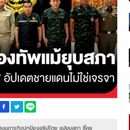
มหนุนภารกิจปกป้องอธิปไตย แม้ยุบสภา ชี้คุย