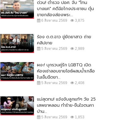
ด่วน! ตำรวจ ปอศ. จับ "โทน
บางแค" คดีฉ้อโกงประชาชน ตุ๋น
ขายกล้องส่องพระ...
6 สิงหาคม 2569
3,875
ร้อง ด.ต.ฉาว ขู่ยัดยาสาว ถ่าย
คลิปขาย
5 สิงหาคม 2569
2,989
ผงะ! บุกรวบคู่รัก LGBTQ เปิด
ห้องเช่าลอบขายไอซ์ผสมน้ำเกลือ
ในเข็มฉีดยา...
5 สิงหาคม 2569
2,408
แม่สุดทน! แจ้งจับลูกแท้ๆ วัย 25
เสพยาหลอน ทำร้าย-ขืนใจตนคา
บ้าน...
5 สิงหาคม 2569
1,853