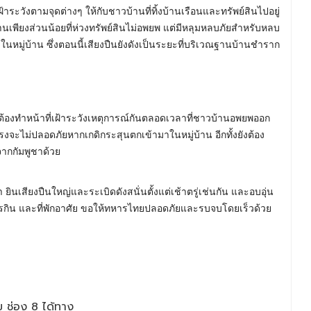
ะวังตามจุดต่างๆ ให้กับชาวบ้านที่ทิ้งบ้านเรือนและทรัพย์สินไปอยู่
านเพียงส่วนน้อยที่ห่วงทรัพย์สินไม่อพยพ แต่มีหลุมหลบภัยสำหรับหลบ
หมู่บ้าน ซึ่งตอนนี้เสียงปืนยังดังเป็นระยะที่บริเวณฐานบ้านชำราก
้องทำหน้าที่เฝ้าระวังเหตุการณ์กันตลอดเวลาที่ชาวบ้านอพยพออก
กรงจะไม่ปลอดภัยหากเกดิกระสุนตกเข้ามาในหมู่บ้าน อีกทั้งยังต้อง
จากกัมพูชาด้วย
นเสียงปืนใหญ่และระเบิดดังสนั่นตั้งแต่เช้าตรู่เช่นกัน และอบอุ่น
รการกิน และที่พักอาศัย ขอให้ทหารไทยปลอดภัยและรบจบโดยเร็วด้วย
 ช่อง 8 ได้ทาง