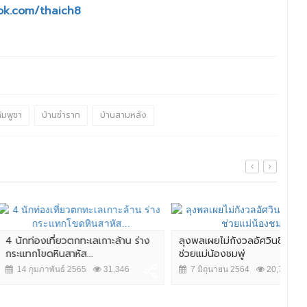
ok.com/thaich8
มพูชา
บ้านชำราก
บ้านสามหลัง
ยวตกทะเลเกาะล้าน ร่าง
ลุงพลเผยไม่กังวลอัศวินขี่ม้าขาวโดด
สยอ
สาหัส...
ช่วยแม่น้องชมพู่
บ้า
ธ์ 2565
31,346
7 มิถุนายน 2564
20,716
7 