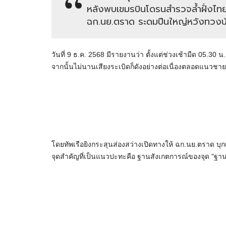
หลังพบเขมรบินโดรนสำรวจล้ำฝั่งไทย 
ฉก.นย.ตราด ระดมปืนใหญ่หวังทวงบ
วันที่ 9 ธ.ค. 2568 มีรายงานว่า ตั้งแต่ช่วงเช้ามืด 05.3
จากนั้นไม่นานเสียงระเบิดก็ดังอย่างต่อเนื่องตลอดแนวช
โดยทัพเรือยิงกระสุนส่องสว่างเปิดทางให้ ฉก.นย.ตราด บุกเข
จุดสำคัญที่เป็นแนวปะทะคือ ฐานสังเกตการณ์ของจุด "ฐ