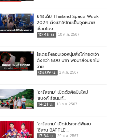
ยกระดับ Thailand Space Week
2024 ตั้งเป้าให้ไทยเป็นจุดหมาย
เชื่อมโยง...
10:46 น.
10 ต.ค. 2567
ไรเดอร์หลอนเจอหนุ่มสั่งไก่ทอดเจ้า
ดังกว่า 800 บาท พอมาส่งบอกไม่
จ่าย...
08:09 น.
2 ต.ค. 2567
‘อาร์สยาม’ เปิดตัวศิลปินใหม่
‘แบงค์ ธัชนนท์...
14:21 น.
13 ก.ย. 2567
‘อาร์สยาม’ เปิดโปรเจกต์พิเศษ
‘อีสาน BATTLE’...
17:34 น.
29 ส.ค. 2567