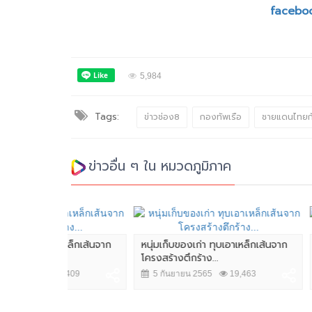
facebo
5,984
Tags:
ข่าวช่อง8
กองทัพเรือ
ชายแดนไทยกั
ข่าวอื่น ๆ ใน หมวดภูมิภาค
เหล็กเส้นจาก
หนุ่มเก็บของเก่า ทุบเอาเหล็กเส้นจาก
4 นักท่องเที่
โครงสร้างตึกร้าง...
กระแทกโขดหิน
,409
5 กันยายน 2565
19,463
14 กุมภาพัน