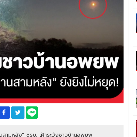
้านสามหลัง" ชรบ. เฝ้าระวังชาวบ้านอพยพ