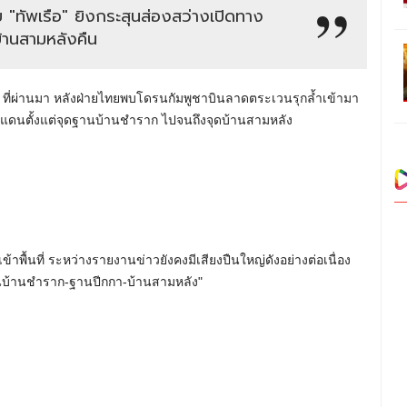
"ทัพเรือ" ยิงกระสุนส่องสว่างเปิดทาง
้านสามหลังคืน
0 น. ที่ผ่านมา หลังฝ่ายไทยพบโดรนกัมพูชาบินลาดตระเวนรุกล้ำเข้ามา
ายแดนตั้งแต่จุดฐานบ้านชำราก ไปจนถึงจุดบ้านสามหลัง
้าพื้นที่ ระหว่างรายงานข่าวยังคงมีเสียงปืนใหญ่ดังอย่างต่อเนื่อง
านบ้านชำราก-ฐานปีกกา-บ้านสามหลัง"