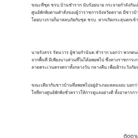
ขณะที่ชุด ชรบ.บ้านชำราก นับร้อยนาย กระจายกำลังกันเฝ้าร
ศูนย์พักพิงตามคำสั่งของผู้ว่าราชการจังหวัดตราด มีชาวบ้
โดยบางรายก็มาหลบภัยกับชุด ชรบ. หากเกิดกระสุนตกเข้าใน
นายรังสรร รัตนวาร ผู้ช่วยกำนันต.ชำราก บอกว่า พวกตนต
จากพื้นที่ มีเพียงบางส่วนที่ไม่ได้อพยพไป ซึ่งทางราชการเ
ลาดตระเวนตรจตราทั้งกลางวัน กลางคืน เพื่อเฝ้าระวังภัย
ขณะเดียวกันชาวบ้านที่อพยพไปอยู่อำเภอแหลมงอบ บอกว่า ยิ
ใจที่ทางศูนย์พักพิงชั่วคราวให้การดูแลอย่างดี ทั้งอาหา
ติดตาม