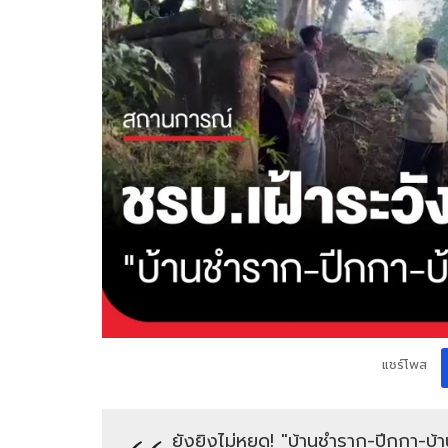
แชร์โพส
ยังยิงไม่หยุด! "บ้านชำราก-ปีกกา-บ