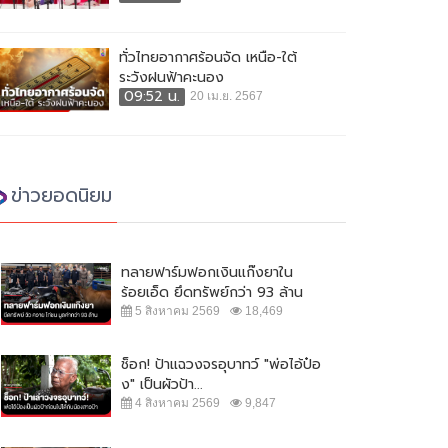
ทั่วไทยอากาศร้อนจัด เหนือ-ใต้
ระวังฝนฟ้าคะนอง
09:52 น.
20 เม.ย. 2567
ข่าวยอดนิยม
ทลายฟาร์มฟอกเงินแก๊งยาใน
ร้อยเอ็ด ยึดทรัพย์กว่า 93 ล้าน
5 สิงหาคม 2569
18,469
ช็อก! ป้าแฉวงจรอุบาทว์ "พ่อไอ้ป๋อ
ง" เป็นผัวป้า...
4 สิงหาคม 2569
9,847