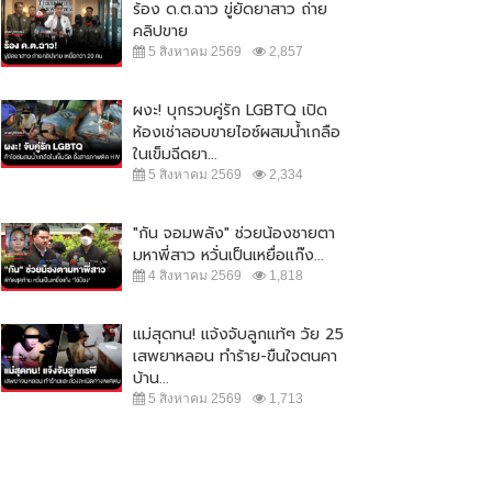
ร้อง ด.ต.ฉาว ขู่ยัดยาสาว ถ่าย
คลิปขาย
5 สิงหาคม 2569
2,857
ผงะ! บุกรวบคู่รัก LGBTQ เปิด
ห้องเช่าลอบขายไอซ์ผสมน้ำเกลือ
ในเข็มฉีดยา...
5 สิงหาคม 2569
2,334
"กัน จอมพลัง" ช่วยน้องชายตา
มหาพี่สาว หวั่นเป็นเหยื่อแก๊ง...
4 สิงหาคม 2569
1,818
แม่สุดทน! แจ้งจับลูกแท้ๆ วัย 25
เสพยาหลอน ทำร้าย-ขืนใจตนคา
บ้าน...
5 สิงหาคม 2569
1,713