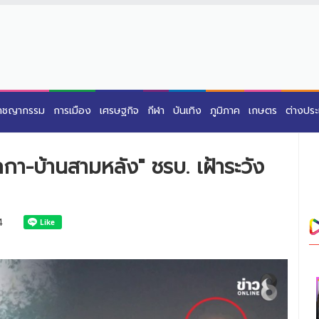
าชญากรรม
การเมือง
เศรษฐกิจ
กีฬา
บันเทิง
ภูมิภาค
เกษตร
ต่างปร
กกา-บ้านสามหลัง" ชรบ. เฝ้าระวัง
4