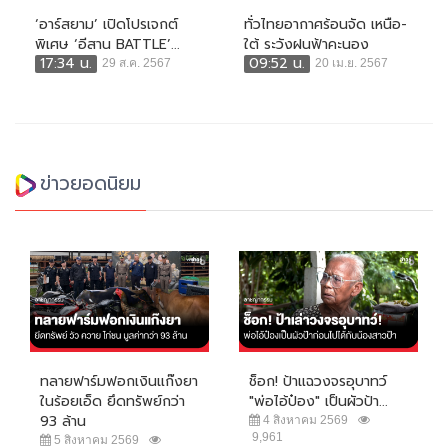
‘อาร์สยาม’ เปิดโปรเจกต์
ทั่วไทยอากาศร้อนจัด เหนือ-
พิเศษ ‘อีสาน BATTLE’...
ใต้ ระวังฝนฟ้าคะนอง
17:34 น.
09:52 น.
29 ส.ค. 2567
20 เม.ย. 2567
ข่าวยอดนิยม
ทลายฟาร์มฟอกเงินแก๊งยา
ช็อก! ป้าแฉวงจรอุบาทว์
ในร้อยเอ็ด ยึดทรัพย์กว่า
"พ่อไอ้ป๋อง" เป็นผัวป้า...
93 ล้าน
4 สิงหาคม 2569
9,961
5 สิงหาคม 2569