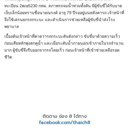
ทะเบียน 2ฒษ5230 กทม. สภาพรถจมน้ำท่วมทั้งคัน มีผู้ขับขี่ได้รับบาด
เจ็บเล็กน้อยทราบชื่อนายณรงค์ อายุ 79 ปีรออยู่บนหลังคารถ เจ้าหน้าที่
จึงใช้เครนยกรถกระบะ และดำเนินการช่วยเหลือผู้ขับขี่นำส่งโรง
พยาบาล
เบื้องต้นเจ้าหน้าที่คาดว่ารถกระบะคันดังกล่าว ขับขี่มาด้วยความเร็ว
ก่อนเสียหลักพุ่งตกคูน้ำ และเมื่อระดับน้ำภายนอกเข้าภายในรถจำนวน
มาก ผู้ขับขี่จึงรีบออกจากรถโดยเร็ว ก่อนเจ้าหน้าที่เข้าช่วยเหลือรอด
ชีวิต
ติดตาม ช่อง 8 ได้ทาง
facebook.com/thaich8