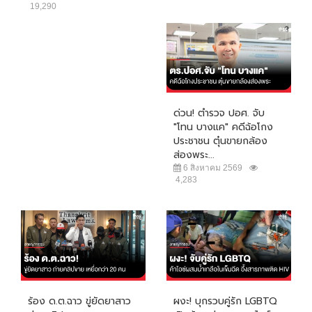
19,290
ด่วน! ตำรวจ ปอศ. จับ
"โทน บางแค" คดีฉ้อโกง
ประชาชน ตุ๋นขายกล้อง
ส่องพระ...
6 สิงหาคม 2569
4,283
ร้อง ด.ต.ฉาว ขู่ยัดยาสาว
ผงะ! บุกรวบคู่รัก LGBTQ