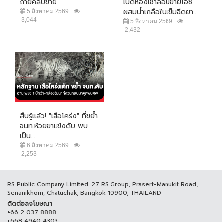
ถ่ายคลิปขาย
เปิดห้องเช่าลอบขายไอซ์
ผสมน้ำเกลือในเข็มฉีดยา...
5 สิงหาคม 2569
3,044
5 สิงหาคม 2569
2,432
สืบรู้แล้ว! "เสือโคร่ง" ที่ขย้ำ
จนท.ห้วยขาแข้งดับ พบ
เป็น...
6 สิงหาคม 2569
2,253
RS Public Company Limited. 27 RS Group, Prasert-Manukit Road,
Senanikhom, Chatuchak, Bangkok 10900, THAILAND
ติดต่อลงโฆษณา
+66 2 037 8888
+668 4940 4303