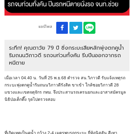
แชร์โพส
ระทึก! คุณตาวัย 79 ปี ซิ่งกระบะเสียหลักพุ่งตกคูน้ำ
ริมถนนวิภาวดี รถจมท่วมทั้งคัน รีบปีนออกจากรถ
หนีตาย
เมื่อเวลา 04.40 น. วันที่ 25 พ.ย.68 ตำรวจ สน.วิภาวดี รับแจ้งเหตุรถ
กระบะพุ่งตกคูน้ำริมถนนวิภาวดีรังสิต ขาเข้า ใกล้ซอยวิภาวดี 28
แขวงและเขตจตุจักร กทม. จึงประสานรถเครนยกและอาสาสมัครมูล
นิธิป่อเต็กตึ๊ง รุดไปตรวจสอบ
ที่เกิดเหตุเป็นคูน้ำ กว้าง 2-4 เมตรพบรถกระบะ ยี่ห้อนิสสัน สีเทา