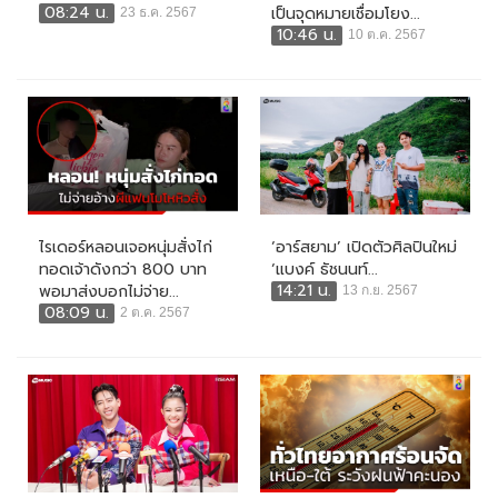
08:24 น.
เป็นจุดหมายเชื่อมโยง...
23 ธ.ค. 2567
10:46 น.
10 ต.ค. 2567
ไรเดอร์หลอนเจอหนุ่มสั่งไก่
‘อาร์สยาม’ เปิดตัวศิลปินใหม่
ทอดเจ้าดังกว่า 800 บาท
‘แบงค์ ธัชนนท์...
14:21 น.
พอมาส่งบอกไม่จ่าย...
13 ก.ย. 2567
08:09 น.
2 ต.ค. 2567