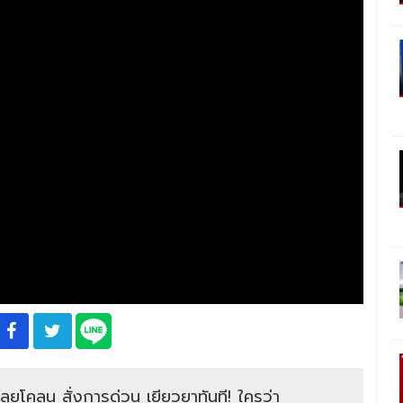
ยโคลน สั่งการด่วน เยียวยาทันที! ใครว่า