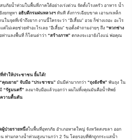
ัยน้ำท่วมในพื้นที่ภาคใต้อย่างเร่งด่วน จัดตั้งโรงครัว อาหาร น้ำ
านยังยกหูหา
อธิบดีกรมฝนหลวงฯ
ทันที สั่งการเฉียบขาด เอานกเหล็ก
จุดที่เข้าถึงยาก งานนี้ใครจะว่า “อีเสี้ยม” อวย ก็ช่างเถอะ อะไร
 แต่ไม่เคยช่วยทำอะไรเลย “อีเสี้ยม” ขอตั้งคำถามง่ายๆ ถึง
“พวกช่าง
อท่านลงพื้นที่ ก็โดนด่าว่า
“สร้างภาพ”
ตกลงจะเอายังไงแน่ พ่อคุณ
ที่ทำให้ประชาชน ยิ้มได้!
 “คุณยาย”
จับมือ “ประชาชน”
มันมีค่ามากกว่า
“ถุงยังชีพ”
พันถุง ใน
มี
“รัฐมนตรี”
ลงมาจับมือแล้วบอกว่า ผมไม่ทิ้งคุณมันคือน้ำทิพย์
ความตื้นตัน
จผู้ป่วยรายหนึ่ง
ในพื้นที่อุทกภัย อำเภอหาดใหญ่ จังหวัดสงขลา ออก
าน ท่ามกลางน้ำท่วมสูงนานกว่า 2 วัน โดยรอบที่พักถูกกระแสน้ำ