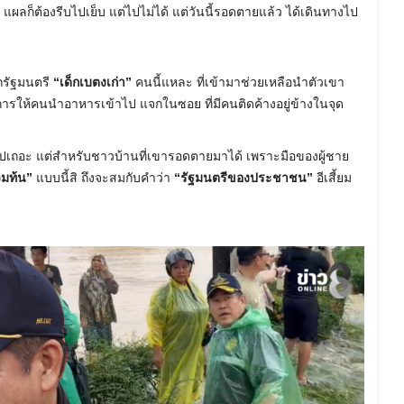
ก็ต้องรีบไปเย็บ แต่ไปไม่ได้ แต่วันนี้รอดตายแล้ว ได้เดินทางไป
รัฐมนตรี
“เด็กเบตงเก่า”
คนนี้แหละ ที่เข้ามาช่วยเหลือนำตัวเขา
งการให้คนนำอาหารเข้าไป แจกในซอย ที่มีคนติดค้างอยู่ข้างในจุด
ไปเถอะ แต่สำหรับชาวบ้านที่เขารอดตายมาได้ เพราะมือของผู้ชาย
วมท้น”
แบบนี้สิ ถึงจะสมกับคำว่า
“รัฐมนตรีของประชาชน”
อีเสี้ยม