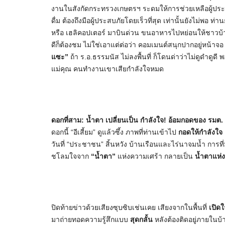
งานในสังกัดกระทรวงเกษตรฯ ระดมให้การช่วยเหลือผู้ประสบภ
ดื่ม ต้องถึงมือผู้ประสบภัยโดยเร็วที่สุด เท่านั้นยังไม่พอ ท่
หรือ เฮลิคอปเตอร์ มาบินด่วน ขนอาหารไปหย่อนให้ชาวบ้านใน
ดีก็ต้องชม ไม่ใช่เอาแต่ต่อว่า คอมเมนต์สนุกปากอยู่หน้าจอ
แซะ”
ถ้า ร.อ.ธรรมนัส ไม่ลงพื้นที่ ก็โดนด่าว่าไม่ดูดำดูดี พ
แม่คุณ คนทำงานเขาเสียกำลังใจหมด
ดอกที่สาม: น้ำตา เปลี่ยนเป็น กำลังใจ! อ้อมกอดของ รมต. 
​ดอกนี้ “อีเสี้ยม” ดูแล้วซึ้ง ภาพที่ท่านเข้าไป
กอดให้กำลังใจ
วันที่ “ประชาชน” สิ้นหวัง บ้านเรือนและไร่นาจมน้ำ การที่
ชโลมใจจาก
“น้ำตา”
แห่งความเศร้า กลายเป็น
น้ำตาแห่ง
ปิดท้ายข่าวด้วยเสียงซุบซิบเช่นเคย เสียงจากในพื้นที่
เปิดใ
มาถ่ายทอดความรู้สึกแบบ
สุดกลั้น
หลังต้องติดอยู่ภายในบ้