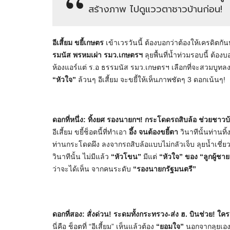
สร้างภาพ ไปดูแววตาชาวบ้านก่อน!
อีเสี้ยม ขยี้เกษตร
เข้าเวรวันนี้ ต้องบอกว่าต้องให้เครดิตกั
รมนัส พรหมเผ่า รมว.เกษตรฯ
ลุยพื้นที่น้ำท่วมรอบนี้ ต้
ห้องแอร์แต่ ร.อ ธรรมนัส รมว.เกษตรฯ เลือกที่จะสวมบูทลงเ
“หัวใจ”
ล้วนๆ อีเสี้ยม จะขยี้ให้เห็นภาพชัดๆ 3 ดอกเน้นๆ!
ดอกที่หนึ่ง: ทิ้งยศ รองนายกฯ! กระโดดรถสิบล้อ ช่วยชาว
​อีเสี้ยม ขยี้ช็อตนี้ที่ทำเอา
อึ้ง
จนต้องขยี้ตา
วินาทีนั้นท่านท
ท่านกระโดดผึง ลงจากรถสิบล้อแบบไม่กลัวเจ็บ ลุยน้ำเชี
วินาทีนั้น ไม่มีแล้ว
“หัวโขน”
มีแต่
“หัวใจ”
ของ “ลูกผู้ชาย
ว่าจะได้เห็น จากคนระดับ
“รองนายกรัฐมนตรี”
ดอกที่สอง: สั่งด่วน! ระดมทั้งกระทรวง-ส่ง ฮ. บินช่วย! ใ
​นี่คือ ช็อตที่ “อีเสี้ยม” เห็นแล้วต้อง
“ยอมใจ”
นอกจากลุยเองแ