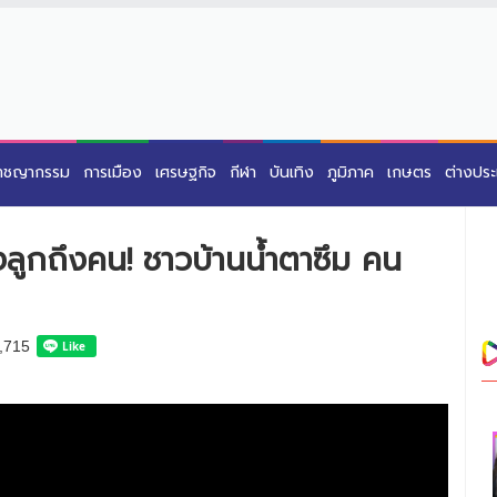
าชญากรรม
การเมือง
เศรษฐกิจ
กีฬา
บันเทิง
ภูมิภาค
เกษตร
ต่างปร
ึงลูกถึงคน! ชาวบ้านน้ำตาซึม คน
,715