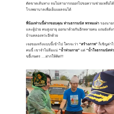
ตัดขาดเส้นทาง จนไม่สามารถออกไปขอความช่วยเหลือได้ แผล
โรงพยาบาลเพื่อเย็บแผลจนได้
พี่น้องท่านนี้ฝากขอบคุณ ท่านธรรมนัส พรหมเผ่า
รองนายก
และผู้ป่วย คนสูงอายุ ออกมาด้วยกันอีกหลายคน แถมยังสั่
บ้านคลองหว่ะอีกด้วย
เจอของจริงแบบนี้เข้าไป ใครจะว่า
“สร้างภาพ”
ก็เชิญด่า
คนนี้ เขาจำไม่ลืมแน่
“น้ำท่วมกาย”
แต่
“น้ำใจธรรมนัสท่
ขยี้เกษตร ....ฝากให้คิด!!!