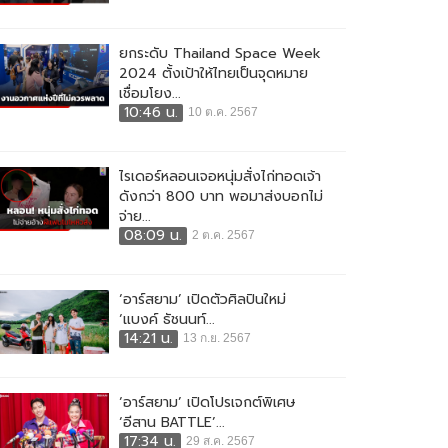
ยกระดับ Thailand Space Week
2024 ตั้งเป้าให้ไทยเป็นจุดหมาย
เชื่อมโยง...
10:46 น.
10 ต.ค. 2567
ไรเดอร์หลอนเจอหนุ่มสั่งไก่ทอดเจ้า
ดังกว่า 800 บาท พอมาส่งบอกไม่
จ่าย...
08:09 น.
2 ต.ค. 2567
‘อาร์สยาม’ เปิดตัวศิลปินใหม่
‘แบงค์ ธัชนนท์...
14:21 น.
13 ก.ย. 2567
‘อาร์สยาม’ เปิดโปรเจกต์พิเศษ
‘อีสาน BATTLE’...
17:34 น.
29 ส.ค. 2567