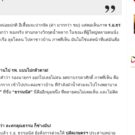
นหน่อยปกติ อีเสี้ยมจะปากจัด (ด่า มากกว่า ชม) แต่พอเห็นภาพ
ร.อ.ธร
องบอกว่า ของจริง ท่ามกลางวิกฤตน้ำหลาก ในขณะที่ผู้ใหญ่หลายคนนั่ง
รือ ลุยโคลน ไปหาชาวบ้าน ภาพที่เห็น มันไม่ใช่แค่หน้าที่แต่มันคือ
บ้านไป รพ. แบบไม่กลัวตาย!
ิ้งคำว่า รองนายกฯ ออกไปเลยไม่สน ยศถาบรรดาศักดิ์ ภาพที่เห็น คือ
่ยวกราก เข้าไปประคองชาวบ้าน ที่กำลังฝ่าน้ำท่วมจะไปโรงพยาบาล
”
ที่ชื่อ
“ธรรมนัส”
นี่คืออีกมุมหนึ่ง ที่หลายคนไม่เคยเห็น และไม่คิด
ครว่า ละครคุณธรรม ก็ช่างมัน!
ล้ว ร.อ. ธรรมนัส ยังสั่งการด่วนให้
ปลัดเกษตรฯ
ประสานหน่วย