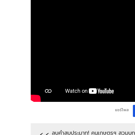
แชร์โพส
​ลบคำสบประมาท! คนเกษตรฯ สวมบูทลุ