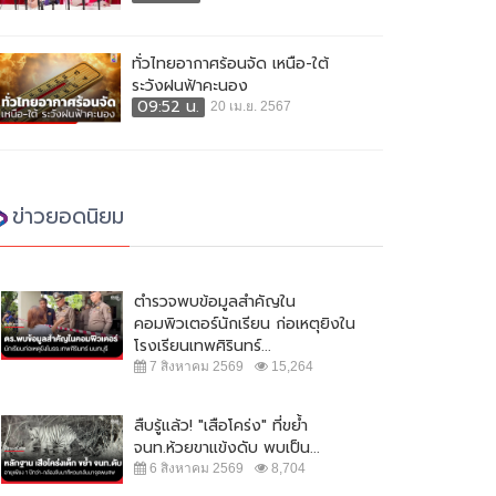
ทั่วไทยอากาศร้อนจัด เหนือ-ใต้
ระวังฝนฟ้าคะนอง
09:52 น.
20 เม.ย. 2567
ข่าวยอดนิยม
ตำรวจพบข้อมูลสำคัญใน
คอมพิวเตอร์นักเรียน ก่อเหตุยิงใน
โรงเรียนเทพศิรินทร์...
7 สิงหาคม 2569
15,264
สืบรู้แล้ว! "เสือโคร่ง" ที่ขย้ำ
จนท.ห้วยขาแข้งดับ พบเป็น...
6 สิงหาคม 2569
8,704