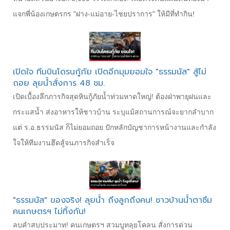
แจกพี่น้องเกษตรกร "ฝาง-แม่อาย-ไชยปราการ" ให้มีที่ทำกิน!
เปิดใจ ทีมบินโดรนกู้ภัย เปิดอีกมุมยอมใจ "ธรรมนัส" สู้ไม่
ถอย ลุยน้ำสั่งการ 48 ชม.
เปิดเบื้องลึกภารกิจสุดหินกู้ภัยน้ำท่วมหาดใหญ่! ต้องฝ่าพายุฝนและ
กระแสน้ำ ส่งอาหารให้ชาวบ้าน ระบุแม้สถานการณ์จะยากลำบาก
แต่ ร.อ.ธรรมนัส ก็ไม่ยอมถอย ปักหลักบัญชาการหน้างานและกำลัง
ใจให้ทีมงานฮึดสู้จนภารกิจสำเร็จ
"ธรรมนัส" ของจริง! ลุยน้ำ ถึงลูกถึงคน! ชาวบ้านน้ำตาซึม
คนเกษตรฯ ไม่ทิ้งกัน!
​ลบคำสบประมาท! คนเกษตรฯ สวมบูทลุยโคลน สั่งการด่วน