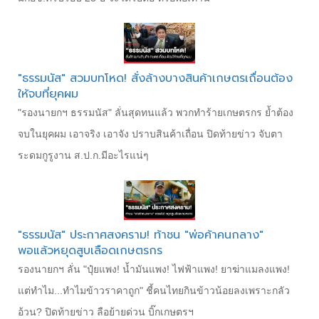
"ธรรมนัส" สวมบทโหด! สั่งล้างบางสินค้าเกษตรเถื่อนต้อง
ให้จบที่ยุคผม
"รองนายกฯ ธรรมนัส" ลั่นสุดทนแล้ว พวกทำร้ายเกษตรกร ย้ำต้อง
จบในยุคผม เอาจริง เอาจัง ปราบสินค้าเถื่อน ปิดท้ายข่าว จับตา
ระดมกูรูงาน ส.ป.ก.มีอะไรแน่ๆ
"ธรรมนัส" ประกาศสงคราม! ท้าชน "พ่อค้าคนกลาง"
พอแล้วหยุดสูบเลือดเกษตรกร
รองนายกฯ ลั่น "ปุ๋ยแพง! น้ำมันแพง! ไฟฟ้าแพง! ยาฆ่าแมลงแพง!
แต่ทำไม...ทำไมข้าวราคาถูก" ชี้คนไทยกินข้าวน้อยลงเพราะกลัว
อ้วน? ปิดท้ายข่าว ลือย้ายด่วน บิ๊กเกษตรฯ