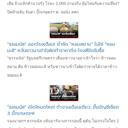
เดีย จ้างเลิกทำนาปรัง ไร่ละ 2,000 ถามจริง คุ้มไหมกับความเสี่ยง?
ปิดท้ายจับ จับตา บิ๊กเกษตรฯ พ. จ่อนั่ง สศก.
​"ธรรมนัส" ออกโรงเตือน! ย้ำชัด "หอมสยาม" ไม่ใช่ "หอม
มะลิ" หวั่นชาวนาเข้าใจผิดทำราคาดิ่ง-โรงสีปัดรับซื้อ
"ธรรมนัส" รัฐมนตรีเกษตรฯ เตือนชาวนาอย่าเข้าใจว่า ข้าวหอม
สยาม คือ ข้าวหอมมะลิ หวั่นชาวนาเข้าใจผิดว่าขายได้ราคาข้าว
หอมมะลิ
"ธรรมนัส" เปิดโหมดโหด! ทำงานเดือนเดียว...ขึ้นบัญชีเชือด
3 บิ๊กเกษตรฯ!
รองนายกฯ ธรรมนัส กลับมารันวงการรอบนี้ ดุดัน ไม่เกรงใจใคร 1