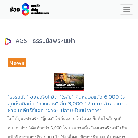
Togg
navig
TAGS : ธรรมนัสพรหมเผ่า
News
"ธรรมนัส" ของจริง! ยึด "ไร่ส้ม" คืนหลวงแล้ว 6,000 ไร่
ลุยเช็กบิลต่อ "สวนยาง" อีก 3,000 ไร่! กวาดล้างนายทุน
ฝาง เคลียร์ที่แจก "ฝาง-แม่อาย-ไชยปราการ"
ไม่ได้ขู่แต่ทำจริง! "ผู้กอง" โชว์ผลงานโบว์แดง ยึดคืนไร่ส้มรุกที่
ส.ป.ก. ฝาง ได้แล้วกว่า 6,000 ไร่ ประกาศลั่น "ผมเอาจริงแน่" เดิน
หน้ายึดสวนยางอีก 3,000 ไร่ให้เกลี้ยง! เพื่อทวงคืนแผ่นดินทองมา