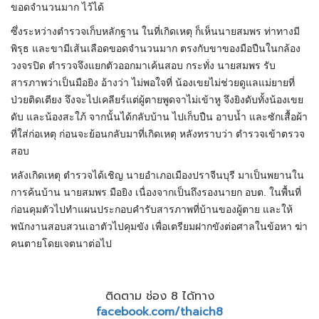
ขอดจำนวนมาก ไว้ได้
ซึ่งระหว่างตำรวจเก็บหลักฐาน ในที่เกิดเหตุ ก็เห็นนายสมพร ท่าทางมี
พิรุธ และขามีเส้นเลือดขอดจำนวนมาก ตรงกับขาของมือปืนในกล้อง
วงจรปิด ตำรวจจึงแยกตัวออกมาเค้นสอบ กระทั่ง นายสมพร รับ
สารภาพว่าเป็นมือยิง อ้างว่า ไม่พอใจที่ น้องเขยไม่ช่วยดูแลแม่ยายที่
ป่วยติดเตียง จึงจะไปเคลียร์แต่ผู้ตายพูดจาไม่เข้าหู จึงยิงดับทั้งน้องเขย
ดับ และน้องสะใภ้ จากนั้นได้กลับบ้าน ไปเก็บปืน อาบน้ำ และซักเสื้อผ้า
ที่ใส่ก่อเหตุ ก่อนจะย้อนกลับมาที่เกิดเหตุ หลังทราบว่า ตำรวจเข้าตรวจ
สอบ
หลังเกิดเหตุ ตำรวจได้เชิญ นายอำเภอเมืองปราจีนบุรี มาเป็นพยานใน
การค้นบ้าน นายสมพร มือยิง เนื่องจากเป็นถึงรองนายก อบต. ในพื้นที่
ก่อนคุมตัวไปทำแผนประกอบคำรับสารภาพที่บ้านของผู้ตาย และให้
พนักงานสอบสวนเอาตัวไปคุมขัง เพื่อเตรียมฝากขังต่อศาลในข้อหา ฆ่า
คนตายโดยเจตนาต่อไป
ติดตาม ช่อง 8 ได้ทาง
facebook.com/thaich8