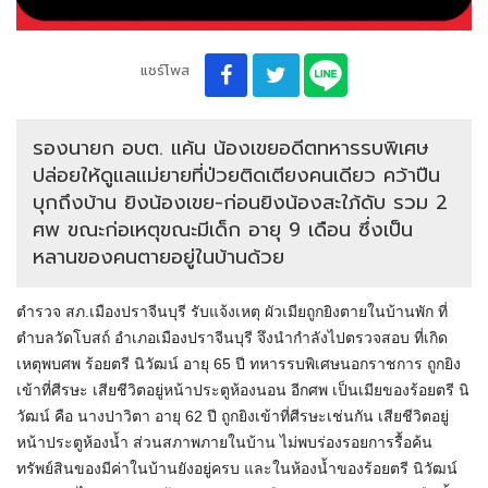
แชร์โพส
รองนายก อบต. แค้น น้องเขยอดีตทหารรบพิเศษ
ปล่อยให้ดูแลแม่ยายที่ป่วยติดเตียงคนเดียว คว้าปืน
บุกถึงบ้าน ยิงน้องเขย-ก่อนยิงน้องสะใภ้ดับ รวม 2
ศพ ขณะก่อเหตุขณะมีเด็ก อายุ 9 เดือน ซึ่งเป็น
หลานของคนตายอยู่ในบ้านด้วย
ตำรวจ สภ.เมืองปราจีนบุรี รับแจ้งเหตุ ผัวเมียถูกยิงตายในบ้านพัก ที่
ตำบลวัดโบสถ์ อำเภอเมืองปราจีนบุรี จึงนำกำลังไปตรวจสอบ ที่เกิด
เหตุพบศพ ร้อยตรี นิวัฒน์ อายุ 65 ปี ทหารรบพิเศษนอกราชการ ถูกยิง
เข้าที่ศีรษะ เสียชีวิตอยู่หน้าประตูห้องนอน อีกศพ เป็นเมียของร้อยตรี นิ
วัฒน์ คือ นางปาวิตา อายุ 62 ปี ถูกยิงเข้าที่ศีรษะเช่นกัน เสียชีวิตอยู่
หน้าประตูห้องน้ำ ส่วนสภาพภายในบ้าน ไม่พบร่องรอยการรื้อค้น
ทรัพย์สินของมีค่าในบ้านยังอยู่ครบ และในห้องน้ำของร้อยตรี นิวัฒน์