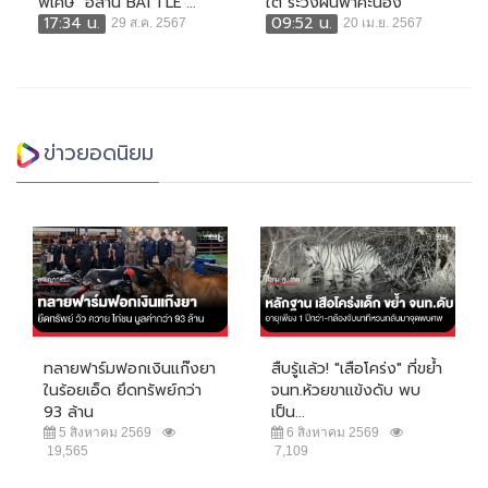
พิเศษ ‘อีสาน BATTLE’...
ใต้ ระวังฝนฟ้าคะนอง
17:34 น.
09:52 น.
29 ส.ค. 2567
20 เม.ย. 2567
ข่าวยอดนิยม
ทลายฟาร์มฟอกเงินแก๊งยา
สืบรู้แล้ว! "เสือโคร่ง" ที่ขย้ำ
ในร้อยเอ็ด ยึดทรัพย์กว่า
จนท.ห้วยขาแข้งดับ พบ
93 ล้าน
เป็น...
5 สิงหาคม 2569
6 สิงหาคม 2569
19,565
7,109