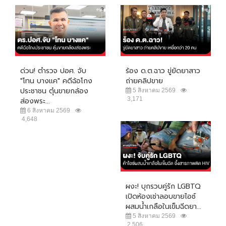
ด่วน! ตำรวจ ปอศ. จับ
ร้อง ด.ต.ฉาว ขู่ยัดยาสาว
"โทน บางแค" คดีฉ้อโกง
ถ่ายคลิปขาย
ประชาชน ตุ๋นขายกล้อง
5 สิงหาคม 2569
3,171
ส่องพระ...
6 สิงหาคม 2569
4,648
ผงะ! บุกรวบคู่รัก LGBTQ
เปิดห้องเช่าลอบขายไอซ์
ผสมน้ำเกลือในเข็มฉีดยา...
5 สิงหาคม 2569
2,506