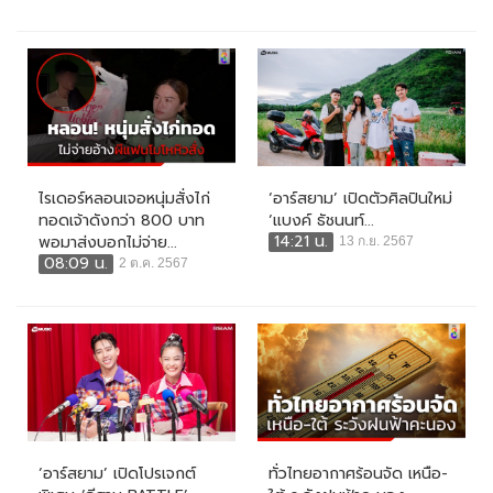
ไรเดอร์หลอนเจอหนุ่มสั่งไก่
‘อาร์สยาม’ เปิดตัวศิลปินใหม่
ทอดเจ้าดังกว่า 800 บาท
‘แบงค์ ธัชนนท์...
14:21 น.
พอมาส่งบอกไม่จ่าย...
13 ก.ย. 2567
08:09 น.
2 ต.ค. 2567
‘อาร์สยาม’ เปิดโปรเจกต์
ทั่วไทยอากาศร้อนจัด เหนือ-