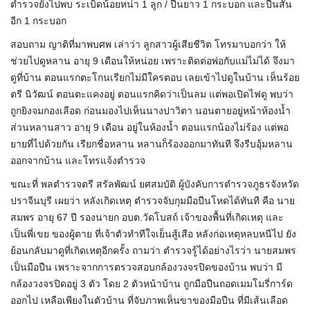
ตำรวจยังไปพบ ระเบิดน้อยหน่า 1 ลูก / ปืนยาว 1 กระบอก และปืนสั้น
อีก 1 กระบอก
สอบถาม ญาติที่มาพบศพ เล่าว่า ลูกสาวผู้เสียชีวิต โทรมาบอกว่า ให้
ช่วยไปดูหลาน อายุ 9 เดือนให้หน่อย เพราะติดต่อพ่อกับแม่ไม่ได้ จึงมา
ดูที่บ้าน ตอนแรกตะโกนเรียกไม่มีใครตอบ เลยเข้าไปดูในบ้าน เห็นร้อย
ตรี นิวัฒน์ ตอนตะแคงอยู่ ตอนแรกคิดว่าเป็นลม แต่พอเปิดไฟดู พบว่า
ถูกยิงจมกองเลือด ก่อนมองไปเห็นนางปาวิตา นอนตายอยู่หน้าห้องน้ำ
ส่วนหลานสาว อายุ 9 เดือน อยู่ในห้องน้ำ ตอนแรกน้องไม่ร้อง แต่พอ
ยายที่ไปด้วยกัน เรียกชื่อหลาน หลานก็ร้องออกมาทันที จึงรีบอุ้มหลาน
ออกจากบ้าน และโทรแจ้งตำรวจ
ขณะที่ พลตำรวจตรี สรัลพัฒน์ ยศสมบัติ ผู้บังคับการตำรวจภูธรจังหวัด
ปราจีนบุรี เผยว่า หลังเกิดเหตุ ตำรวจจับกุมมือปืนโหดได้ทันที คือ นาย
สมพร อายุ 67 ปี รองนายก อบต.วัดโบสถ์ เจ้าของพื้นที่เกิดเหตุ และ
เป็นพี่เขย ของผู้ตาย ที่เจ้าตัวทำทีใจเย็นสู้เสือ หลังก่อเหตุหลบหนีไป ยัง
ย้อนกลับมาดูที่เกิดเหตุอีกครั้ง ถามว่า ตำรวจรู้ได้อย่างไรว่า นายสมพร
เป็นมือปืน เพราะจากการตรวจสอบกล้องวงจรปิดของบ้าน พบว่า มี
กล้องวงจรปิดอยู่ 3 ตัว โดย 2 ตัวหน้าบ้าน ถูกมือปืนถอดเมมโมรี่การ์ด
ออกไป เหลือเพียงในตัวบ้าน ที่จับภาพเห็นขาของมือปืน ที่มีเส้นเลือด