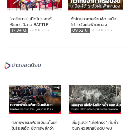
‘อาร์สยาม’ เปิดโปรเจกต์
ทั่วไทยอากาศร้อนจัด เหนือ-
พิเศษ ‘อีสาน BATTLE’...
ใต้ ระวังฝนฟ้าคะนอง
17:34 น.
09:52 น.
29 ส.ค. 2567
20 เม.ย. 2567
ข่าวยอดนิยม
ทลายฟาร์มฟอกเงินแก๊งยา
สืบรู้แล้ว! "เสือโคร่ง" ที่ขย้ำ
ในร้อยเอ็ด ยึดทรัพย์กว่า
จนท.ห้วยขาแข้งดับ พบ