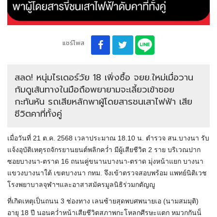
แชร์โพส
สลด! หนุ่มไรเดอร์วัย 18 เพิ่งซื้อ จยย.ใหม่เมื่อวาน
ก้มดูเส้นทางในมือถือพยายามจะเลี้ยวเข้าซอย
กะทันหัน รถเสียหลักพาผู้โดยสารชนเสาไฟฟ้า เสีย
ชีวิตคาที่ทั้งคู่
เมื่อวันที่ 21 ต.ค. 2568 เวลาประมาณ 18.10 น. ตำรวจ สน.บางนา รับ
แจ้งอุบัติเหตุรถจักรยานยนต์พลิกคว่ำ มีผู้เสียชีวิต 2 ราย บริเวณปาก
ซอยบางนา-ตราด 16 ถนนคู่ขนานบางนา-ตราด มุ่งหน้าแยก บางนา
แขวงบางนาใต้ เขตบางนา กทม. จึงเข้าตรวจสอบพร้อม แพทย์นิติเวช
โรงพยาบาลจุฬาฯและอาสาสมัครมูลนิธิร่วมกตัญญู
ที่เกิดเหตุเป็นถนน 3 ช่องทาง เลนซ้ายสุดพบศพนายเอ (นามสมมุติ)
อายุ 18 ปี นอนคว่ำหน้าเสียชีวิตสภาพกะโหลกศีรษะแตก หมวกกันน็