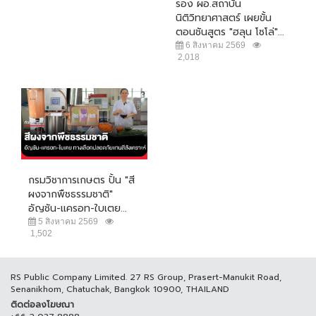
รอง ผอ.สถาบัน
นิติวิทยาศาสตร์ เผยขั้น
ตอนชันสูตร "ฮลุน โซโล่"...
6 สิงหาคม 2569
2,018
กรมวิชาการเกษตร ปั้น "สี
ผงจากพืชธรรมชาติ"
อัญชัน-แครอท-ใบเตย...
5 สิงหาคม 2569
1,502
RS Public Company Limited. 27 RS Group, Prasert-Manukit Road,
Senanikhom, Chatuchak, Bangkok 10900, THAILAND
ติดต่อลงโฆษณา