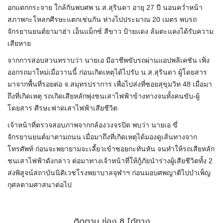
อกแตกกระจาย ใกล้กันพบศพ น.ส.สุรินดา อายุ 27 ปี นอนคว่ำหน้า
สภาพกะโหลกศีรษะแตกเช่นกัน ห่างไปประมาณ 20 เมตร พบรถ
จักรยานยนต์ยามาฮ่า เอ็นแม็กซ์ สีขาว ป้ายแดง ล้มตะแคงได้รับความ
เสียหาย
จากการสอบสวนทราบว่า นายเอ มีอาชีพขับรถผ่านแอปพลิเคชัน เพิ่ง
ออกรถมาใหม่เมื่อวานนี้ ก่อนเกิดเหตุได้ไปรับ น.ส.สุรินดา ผู้โดยสาร
มาจากพื้นที่รอยต่อ จ.สมุทรปราการ เพื่อไปส่งที่ซอยสุขุมวิท 48 เมื่อมา
ถึงที่เกิดเหตุ รถเกิดเสียหลักพุ่งชนเสาไฟฟ้าข้างทางจนทั้งคนขับ-ผู้
โดยสาร ศีรษะฟาดเสาไฟฟ้าเสียชีวิต
เจ้าหน้าที่ตรวจสอบภาพจากกล้องวงจรปิด พบว่า นายเอ ขี่
จักรยานยนต์มาตามถนน เมื่อมาถึงที่เกิดเหตุได้มองดูเส้นทางจาก
โทรศัพท์ ก่อนจะพยายามจะเลี้ยวเข้าซอยกะทันหัน จนทำให้รถเสียหลัก
ชนเสาไฟฟ้าดังกล่าว ต่อมาทางเจ้าหน้าที่ให้กู้ภัยนำร่างผู้เสียชีวิตทั้ง 2
ส่งพิสูจน์สถาบันนิติเวชโรงพยาบาลจุฬาฯ ก่อนมอบศพญาติไปบำเพ็ญ
กุศลตามศาสนาต่อไป
ติดตาม ช่อง 8 ได้ทาง