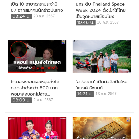
เปิด 10 ฉายาดาราประจำปี
ยกระดับ Thailand Space
67 จากสมาคมนักข่าวบันเทิง
Week 2024 ตั้งเป้าให้ไทย
08:24 น.
เป็นจุดหมายเชื่อมโยง...
23 ธ.ค. 2567
10:46 น.
10 ต.ค. 2567
ไรเดอร์หลอนเจอหนุ่มสั่งไก่
‘อาร์สยาม’ เปิดตัวศิลปินใหม่
ทอดเจ้าดังกว่า 800 บาท
‘แบงค์ ธัชนนท์...
14:21 น.
พอมาส่งบอกไม่จ่าย...
13 ก.ย. 2567
08:09 น.
2 ต.ค. 2567