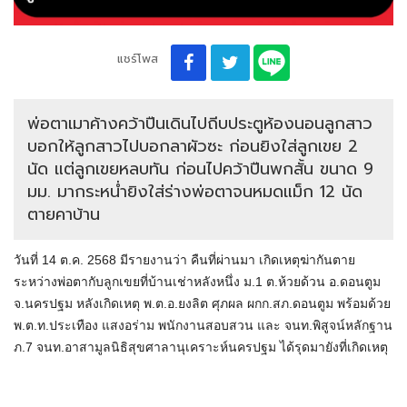
แชร์โพส
พ่อตาเมาค้างคว้าปืนเดินไปถีบประตูห้องนอนลูกสาว
บอกให้ลูกสาวไปบอกลาผัวซะ ก่อนยิงใส่ลูกเขย 2
นัด แต่ลูกเขยหลบทัน ก่อนไปคว้าปืนพกสั้น ขนาด 9
มม. มากระหน่ำยิงใส่ร่างพ่อตาจนหมดแม็ก 12 นัด
ตายคาบ้าน
วันที่ 14 ต.ค. 2568 มีรายงานว่า คืนที่ผ่านมา เกิดเหตุฆ่ากันตาย
ระหว่างพ่อตากับลูกเขยที่บ้านเช่าหลังหนึ่ง ม.1 ต.ห้วยด้วน อ.ดอนตูม
จ.นครปฐม หลังเกิดเหตุ พ.ต.อ.ยงลิต ศุภผล ผกก.สภ.ดอนตูม พร้อมด้วย
พ.ต.ท.ประเทือง แสงอร่าม พนักงานสอบสวน และ จนท.พิสูจน์หลักฐาน
ภ.7 จนท.อาสามูลนิธิสุขศาลานุเคราะห์นครปฐม ได้รุดมายังที่เกิดเหตุ