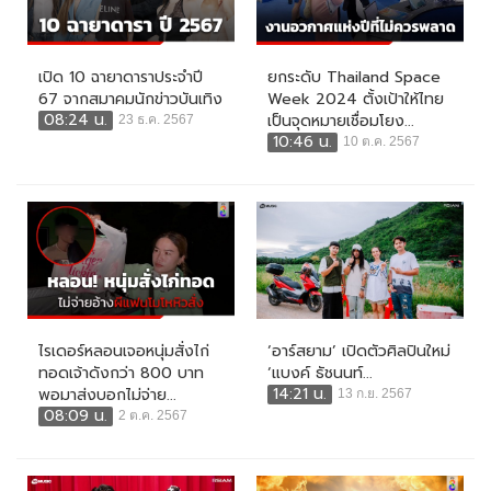
เปิด 10 ฉายาดาราประจำปี
ยกระดับ Thailand Space
67 จากสมาคมนักข่าวบันเทิง
Week 2024 ตั้งเป้าให้ไทย
08:24 น.
เป็นจุดหมายเชื่อมโยง...
23 ธ.ค. 2567
10:46 น.
10 ต.ค. 2567
ไรเดอร์หลอนเจอหนุ่มสั่งไก่
‘อาร์สยาม’ เปิดตัวศิลปินใหม่
ทอดเจ้าดังกว่า 800 บาท
‘แบงค์ ธัชนนท์...
14:21 น.
พอมาส่งบอกไม่จ่าย...
13 ก.ย. 2567
08:09 น.
2 ต.ค. 2567