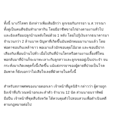
ทั้งนี้ นางวิไลพร ยังกล่าวเพิ่มเติมอีกว่า ลูกเขยกับภรรยา น.ส.วรรณา
ทั้งคู่เป็นคนดีขยันทำมาหากิน โดยมีอาชีพขายไก่ย่างตามงานทั่วไป
และยังเตรียมปลูกบ้านหลังใหม่ด้วย 1 หลัง โดยไปกู้เงินจากธนาคารมา
จำนวนกว่า 2 ล้านบาท ปัญหาที่เกิดขึ้นมันหมักหมมมานานแล้ว โดย
พ่อตาชอบกินเหล้าขาว พอเมาแล้วมักชอบคุยโอ้อวด และชอบมีปาก
เสียงกับเพื่อนบ้านไปทั่ว เมื่อไปกินที่บ้านใครหรือตามงานเลี้ยงที่ใหน
พอกลับมาที่บ้านก็จะมาทะเลาะกับลูกสาวและลูกเขยอยู่เป็นประจำ จน
กระทั่งมาเกิดเหตุครั้งนี้เกิดขึ้น แม้แต่ภรรยาของผู้ตายที่ป่วยเป็นโรค
อัมพาต ก็ยังบอกว่าไม่เสียใจเลยที่ผัวตายในครั้งนี้
สำหรับสภาพศพของนายดอกเลา เจ้าหน้าที่มูลนิธิฯ กล่าวว่า ผู้ตายถูก
ยิงเข้าที่บริเวณหน้าอกและลำตัว จำนวน 12 นัด ส่วนนายนราทิพย์
มือปืน เจ้าหน้าที่ชุดสืบจังหวัด ได้ควบคุมตัวไปสอบสวนเพื่อดำเนินคดี
ตามกฎหมายต่อไป