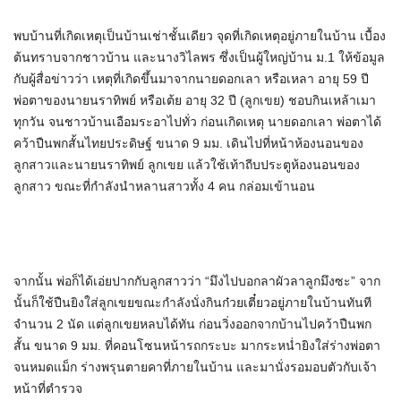
พบบ้านที่เกิดเหตุเป็นบ้านเช่าชั้นเดียว จุดที่เกิดเหตุอยู่ภายในบ้าน เบื้อง
ต้นทราบจากชาวบ้าน และนางวิไลพร ซึ่งเป็นผู้ใหญ่บ้าน ม.1 ให้ข้อมูล
กับผู้สื่อข่าวว่า เหตุที่เกิดขึ้นมาจากนายดอกเลา หรือเหลา อายุ 59 ปี
พ่อตาของนายนราทิพย์ หรือเต้ย อายุ 32 ปี (ลูกเขย) ชอบกินเหล้าเมา
ทุกวัน จนชาวบ้านเอือมระอาไปทั่ว ก่อนเกิดเหตุ นายดอกเลา พ่อตาได้
คว้าปืนพกสั้นไทยประดิษฐ์ ขนาด 9 มม. เดินไปที่หน้าห้องนอนของ
ลูกสาวและนายนราทิพย์ ลูกเขย แล้วใช้เท้าถีบประตูห้องนอนของ
ลูกสาว ขณะที่กำลังนำหลานสาวทั้ง 4 คน กล่อมเข้านอน
จากนั้น พ่อก็ได้เอ่ยปากกับลูกสาวว่า “มึงไปบอกลาผัวลาลูกมึงซะ” จาก
นั้นก็ใช้ปืนยิงใส่ลูกเขยขณะกำลังนั่งกินก๋วยเตี๋ยวอยู่ภายในบ้านทันที
จำนวน 2 นัด แต่ลูกเขยหลบได้ทัน ก่อนวิ่งออกจากบ้านไปคว้าปืนพก
สั้น ขนาด 9 มม. ที่คอนโซนหน้ารถกระบะ มากระหน่ำยิงใส่ร่างพ่อตา
จนหมดแม็ก ร่างพรุนตายคาที่ภายในบ้าน และมานั่งรอมอบตัวกับเจ้า
หน้าที่ตำรวจ