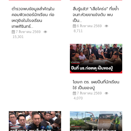
ตำรวจพบข้อมูลสำคัญใน
สืบรู้แล้ว! "เสือโคร่ง" ที่ขย้ำ
คอมพิวเตอร์นักเรียน ก่อ
จนท.ห้วยขาแข้งดับ พบ
เหตุยิงในโรงเรียน
เป็น...
เทพศิรินทร์...
6 สิงหาคม 2569
8,711
7 สิงหาคม 2569
15,301
โฆษก ตร. เผยปืนที่นักเรียน
ใช้ เป็นของปู่
7 สิงหาคม 2569
4,070