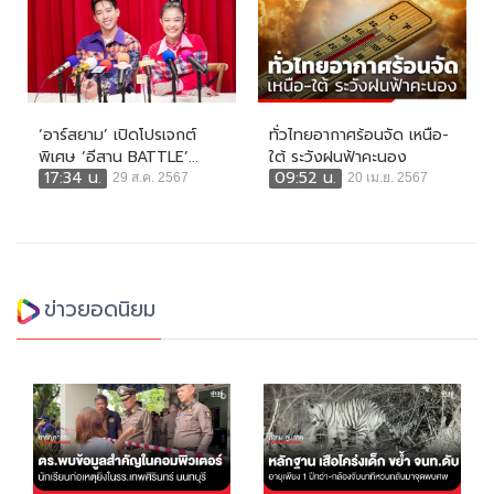
‘อาร์สยาม’ เปิดโปรเจกต์
ทั่วไทยอากาศร้อนจัด เหนือ-
พิเศษ ‘อีสาน BATTLE’...
ใต้ ระวังฝนฟ้าคะนอง
17:34 น.
09:52 น.
29 ส.ค. 2567
20 เม.ย. 2567
ข่าวยอดนิยม