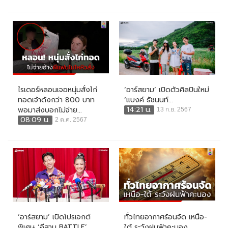
ไรเดอร์หลอนเจอหนุ่มสั่งไก่
‘อาร์สยาม’ เปิดตัวศิลปินใหม่
ทอดเจ้าดังกว่า 800 บาท
‘แบงค์ ธัชนนท์...
14:21 น.
พอมาส่งบอกไม่จ่าย...
13 ก.ย. 2567
08:09 น.
2 ต.ค. 2567
‘อาร์สยาม’ เปิดโปรเจกต์
ทั่วไทยอากาศร้อนจัด เหนือ-
พิเศษ ‘อีสาน BATTLE’...
ใต้ ระวังฝนฟ้าคะนอง