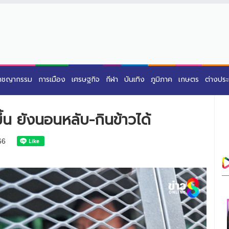
าชญากรรม
การเมือง
เศรษฐกิจ
กีฬา
บันเทิง
ภูมิภาค
เกษตร
ต่างปร
ึ้น ยังนอนหลับ-กินข้าวได้
66