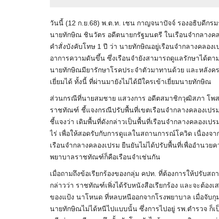
วันนี้ (12 ก.ย.68) พ.ต.ท. เชน กาญจนาปัจจ์ รองอธิบด
นายทักษิณ ชินวัตร อดีตนายกรัฐมนตรี ในเรือนจำกลางค
คำสั่งบังคับโทษ 1 ปี ว่า นายทักษิณอยู่เรือนจำกลางคลอง
อาการความดันขึ้น ซึ่งเรือนจำยังสามารถดูแลรักษาได้ต
นายทักษิณมียารักษาโรคประจำตัวมาทานด้วย และหลังครบกำ
เยี่ยมได้ ทั้งนี้ ที่ผ่านมายังไม่ได้มีใครเข้าเยี่ยมนายทักษิณ
ส่วนกรณีที่นายสมชาย แสวงการ อดีตสมาชิกวุฒิสภา โพสต
ราชทัณฑ์ ชี้แจงกรณีปรับพื้นที่เขตเรือนจำกลางคลองเป
ชี้แจงว่า เดิมพื้นที่ดังกล่าวเป็นพื้นที่เรือนจำกลางคลอง
ไร่ เพื่อให้สอดรับกับการดูแลในสถานการณ์โควิด เนื่องจ
เรือนจำกลางคลองเปรม ยืนยันไม่ได้ปรับพื้นที่เพื่ออำนวยค
พยาบาลราชทัณฑ์ก็คือเรือนจำเช่นกัน
เมื่อถามถึงข้อเรียกร้องของกลุ่ม คปท. ที่ต้องการให้ปรั
กล่าวว่า ราชทัณฑ์เพิ่งได้รับหนังสือเรียกร้อง และจะต้องเ
ของแป้ง นาโหนด ที่หลบหนีออกจากโรงพยาบาล เมื่อจับกุมได
นายทักษิณไม่ได้หนีไปแบบนั้น ซึ่งการไปอยู่ รพ.ตำรวจ ก็