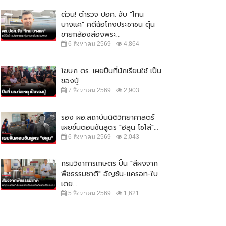
ด่วน! ตำรวจ ปอศ. จับ "โทน
บางแค" คดีฉ้อโกงประชาชน ตุ๋น
ขายกล้องส่องพระ...
6 สิงหาคม 2569
4,864
โฆษก ตร. เผยปืนที่นักเรียนใช้ เป็น
ของปู่
7 สิงหาคม 2569
2,903
รอง ผอ.สถาบันนิติวิทยาศาสตร์
เผยขั้นตอนชันสูตร "ฮลุน โซโล่"...
6 สิงหาคม 2569
2,043
กรมวิชาการเกษตร ปั้น "สีผงจาก
พืชธรรมชาติ" อัญชัน-แครอท-ใบ
เตย...
5 สิงหาคม 2569
1,621