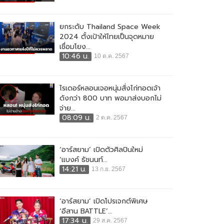
ยกระดับ Thailand Space Week
2024 ตั้งเป้าให้ไทยเป็นจุดหมาย
เชื่อมโยง...
10:46 น.
10 ต.ค. 2567
ไรเดอร์หลอนเจอหนุ่มสั่งไก่ทอดเจ้า
ดังกว่า 800 บาท พอมาส่งบอกไม่
จ่าย...
08:09 น.
2 ต.ค. 2567
‘อาร์สยาม’ เปิดตัวศิลปินใหม่
‘แบงค์ ธัชนนท์...
14:21 น.
13 ก.ย. 2567
‘อาร์สยาม’ เปิดโปรเจกต์พิเศษ
‘อีสาน BATTLE’...
17:34 น.
29 ส.ค. 2567