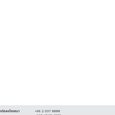
 บช.น.จัดชุดตำรวจออนไลน์ รวบผู้
ผบ.ตร. เผย แจ้ง 2 ข้อหาคนฆ่าหญิง
งหา หลอกเป็น จนท.บริษัทบิทคัพ
ชาวสวิส เตรียมยกระดับการรักษา
ลน์...
ความปลอดภัยใน...
 ธันวาคม 2564
16,979
7 สิงหาคม 2564
19,182
ดต่อลงโฆษณา
+66 2 037 8888