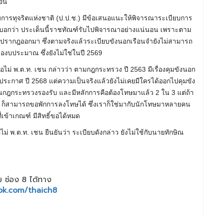
่อน
รทุจริตแห่งชาติ (ป.ป.ช.) มีข้อเสนอแนะให้พิจารณาระเบียบการ
น บอกว่า ประเด็นนี้ราชทัณฑ์รับไปพิจารณาอย่างแน่นอน เพราะตาม
่ปรากฎออกมา ซึ่งตามจริงแล้วระเบียบขังนอกเรือนจำยังไม่สามารถ
ของบประมาณ ซึ่งยังไม่ใช่ในปี 2569
ไม่ พ.ต.ท. เชน กล่าวว่า ตามกฎกระทรวง ปี 2563 มีเรื่องคุมขังนอก
ประกาศ ปี 2568 แต่ความเป็นจริงแล้วยังไม่เคยมีใครได้ออกไปคุมขัง
ในกฎกระทรวงรองรับ และมีหลักการคือต้องโทษมาแล้ว 2 ใน 3 แต่ถ้า
ใน 3 ก็สามารถขอพักการลงโทษได้ ซึ่งเราก็ใช่มากับนักโทษมาหลายคน
ข้าเกณฑ์ มีสิทธิ์ขอได้หมด
ม่ พ.ต.ท. เชน ยืนยันว่า ระเบียบดังกล่าว ยังไม่ใช้กับนายทักษิณ
 ช่อง 8 ได้ทาง
ok.com/thaich8