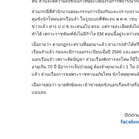
หนี ส่วนจะตีความถึงชั้นนักโทษยังไงต้องรอการพิจารณาก
ส่วนกรณีที่สำนักงานคณะกรรมการป้องกันและปราบปรามกา
คุมขังนักโทษนอกเรือนจำ ในรูปแบบที่ชัดเจน พ.ต.ท. เช
ข่าวแล้ว ทาง ป.ป.ช.จะเสนอไป ครม. แต่รายละเอียดยังไม
ทำได้ เพราะราชทัณฑ์ยังไม่มีกำไล EM ตอนนี้อยู่ระหว่าง
เมื่อถามว่า ตามกฎกระทรวงที่ออกมาแล้ว สามารถทำได้หรือ
เรือนจำแล้ว ก่อนจะมีการออกระเบียบเมื่อปี 2566 และออก
นอกเรือนจำ เพราะติดปัญหา ส่วนเรื่องพักการลงโทษ ก็มี
อายุเกิน 70 ปี มีอาการเจ็บป่วยอยู่ ต้องจำคุกมาแล้ว 1 
แล้ว ส่วนเรื่องการขอพระราชทานอภัยโทษ นักโทษทุกคนที่เ
เมื่อถามต่อว่า นายทักษิณจะเข้าข่ายคุมขังนอกเรือนจำหรือไ
แน่นอน
ติดตาม
facebo