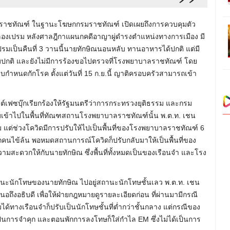
ีกรมราชทัณฑ์ ในฐานะโฆษกกรมราชทัณฑ์ เปิดเผยถึงการควบคุมตัว
ลองเปรม หลังศาลฎีกาแผนกคดีอาญาผู่ดำรงตำแหน่งทางการเมือง มี
เปรมเป็นคืนที่ 3 วานนี้นายทักษิณนอนหลับ ทานอาหารได้ปกติ แต่มี
ามปกติ และยังไม่มีการร้องขอไปตรวจที่โรงพยาบาลราชทัณฑ์ โดย
หนดกักโรค ตั้งแต่วันที่ 15 ก.ย.นี้ ญาติครอบครัวสามารถเข้า
์เฟซบุ๊กเรียกร้องให้รัฐมนตรีว่าการกระทรวงยุติธรรม และกรม
รมเข้าไปในพื้นที่ทัณฑสถานโรงพยาบาลราชทัณฑ์นั้น พ.ต.ท. เชน
เปรม แต่ช่วงโควิดมีการปรับให้ไปเป็นพื้นที่ของโรงพยาบาลราชทัณฑ์ 6
ากคนไข้ล้น พอหมดสถานการณ์โควิดก็ปรับกลับมาให้เป็นพื้นที่ของ
วามสะดวกให้กับนายทักษิณ ซึ่งพื้นที่ทั้งหมดเป็นของเรือนจำ และโรง
บสถานะนักโทษของนายทักษิณ ไปอยู่สถานะนักโทษชั้นเลว พ.ต.ท. เชน
สนอถึงอธิบดี เพื่อให้ฝ่ายกฎหมายดูรายละเอียดก่อน ที่ผ่านมามีกรณี
้ทางเรือนจำก็ปรับเป็นนักโทษชั้นที่ต่ำกว่าชั้นกลาง แต่กรณีของ
เป็นการจำคุก และตอนพักการลงโทษก็ใส่กำไล EM ซึ่งไม่ได้เป็นการ