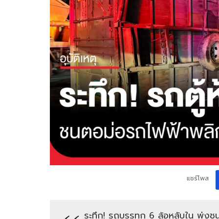
แชร์โพส
ระทึก! รถบรรทุก 6 ล้อหลับใน พุ่