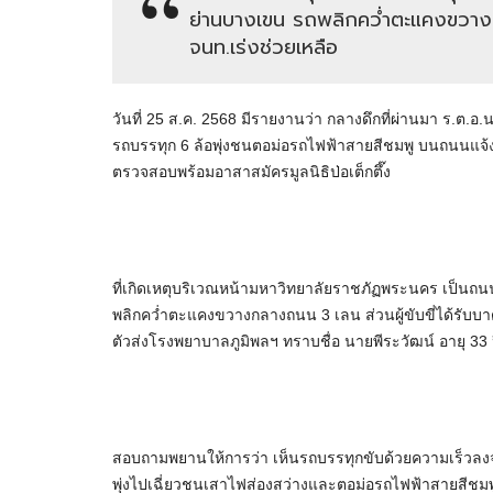
ย่านบางเขน รถพลิกคว่ำตะแคงขวาง
จนท.เร่งช่วยเหลือ
วันที่ 25 ส.ค. 2568 มีรายงานว่า กลางดึกที่ผ่านมา ร.ต.อ
รถบรรทุก 6 ล้อพุ่งชนตอม่อรถไฟฟ้าสายสีชมพู บนถนนแจ้งว
ตรวจสอบพร้อมอาสาสมัครมูลนิธิป่อเต็กตึ๊ง
ที่เกิดเหตุบริเวณหน้ามหาวิทยาลัยราชภัฏพระนคร เป็นถนน
พลิกคว่ำตะแคงขวางกลางถนน 3 เลน ส่วนผู้ขับขี่ได้รับบาด
ตัวส่งโรงพยาบาลภูมิพลฯ ทราบชื่อ นายพีระวัฒน์ อายุ 33
สอบถามพยานให้การว่า เห็นรถบรรทุกขับด้วยความเร็วลงจ
พุ่งไปเฉี่ยวชนเสาไฟส่องสว่างและตอม่อรถไฟฟ้าสายสีชมพ