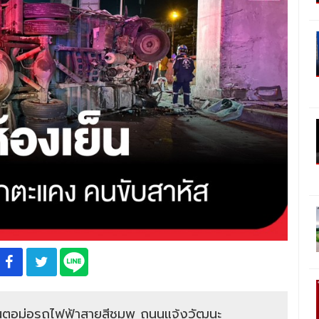
งชนตอม่อรถไฟฟ้าสายสีชมพู ถนนแจ้งวัฒนะ