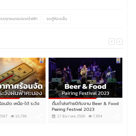
รรทุกชนตอม่อรถไฟฟ้า
รถตู้ห้องเย็น
้อนจัด เหนือ-ใต้ ระวัง
ดื่มด่ำส่งท้ายปีกับงาน Beer & Food
ประ
Pairing Festival 2023
เหม
2567
10,796
17 ธันวาคม 2566
7,954
2