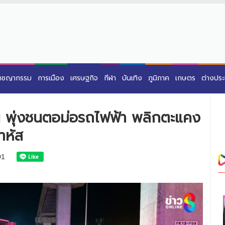
าชญากรรม
การเมือง
เศรษฐกิจ
กีฬา
บันเทิง
ภูมิภาค
เกษตร
ต่างปร
ใน พุ่งชนตอม่อรถไฟฟ้า พลิกตะแคง
าหัส
01