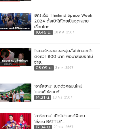
ยกระดับ Thailand Space Week
2024 ตั้งเป้าให้ไทยเป็นจุดหมาย
เชื่อมโยง...
10:46 น.
10 ต.ค. 2567
ไรเดอร์หลอนเจอหนุ่มสั่งไก่ทอดเจ้า
ดังกว่า 800 บาท พอมาส่งบอกไม่
จ่าย...
08:09 น.
2 ต.ค. 2567
‘อาร์สยาม’ เปิดตัวศิลปินใหม่
‘แบงค์ ธัชนนท์...
14:21 น.
13 ก.ย. 2567
‘อาร์สยาม’ เปิดโปรเจกต์พิเศษ
‘อีสาน BATTLE’...
17:34 น.
29 ส.ค. 2567