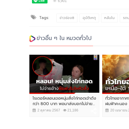
6,901
Tags:
ข่าวช่อง8
อุบัติเหตุ
หลับใน
รถบ
ข่าวอื่น ๆ ใน หมวดทั่วไป
pace Week
ไรเดอร์หลอนเจอหนุ่มสั่งไก่ทอดเจ้าดัง
ทั่วไทยอากาศร
จุดหมายเชื่อม
กว่า 800 บาท พอมาส่งบอกไม่จ่าย...
ฝนฟ้าคะนอง
2 ตุลาคม 2567
21,186
20 เมษายน 
,215