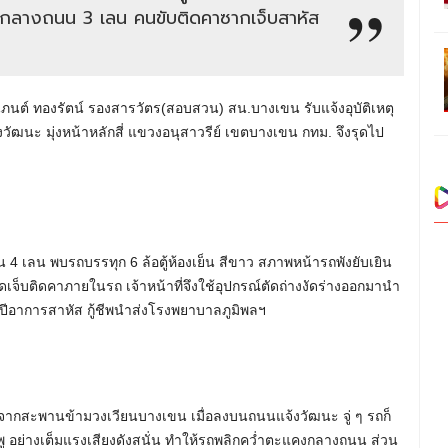
กลางถนน 3 เลน คนขับติดคาซากเจ็บสาหัส
.นภนต์ ทองรัตน์ รองสารวัตร(สอบสวน) สน.บางเขน รับแจ้งอุบัติเหตุ
ัฒนะ มุ่งหน้าหลักสี่ แขวงอนุสาวรีย์ เขตบางเขน กทม. จึงรุดไป
 4 เลน พบรถบรรทุก 6 ล้อตู้ห้องเย็น สีขาว สภาพหน้ารถพังยับเยิน
เจ็บติดคาภายในรถ เจ้าหน้าที่จึงใช้อุปกรณ์ตัดถ่างงัดร่างออกมานำ
 ปีอาการสาหัส กู้ชีพนำส่งโรงพยาบาลภูมิพลฯ
ากสะพานข้ามวงเวียนบางเขน เมื่อลงบนถนนแจ้งวัฒนะ จู่ ๆ รถก็
ู อย่างเต็มแรงเสียงดังสนั่น ทำให้รถพลิกคว่ำตะแคงกลางถนน ส่วน