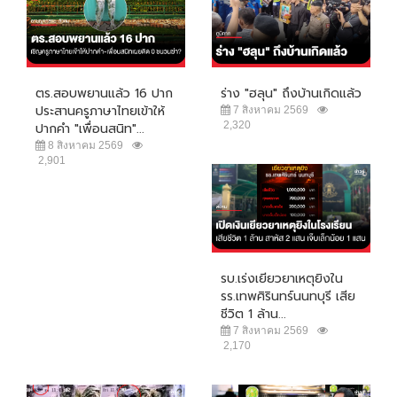
ตร.สอบพยานแล้ว 16 ปาก
ร่าง "ฮลุน" ถึงบ้านเกิดแล้ว
ประสานครูภาษาไทยเข้าให้
7 สิงหาคม 2569
2,320
ปากคำ "เพื่อนสนิท"...
8 สิงหาคม 2569
2,901
รบ.เร่งเยียวยาเหตุยิงใน
รร.เทพศิรินทร์นนทบุรี เสีย
ชีวิต 1 ล้าน...
7 สิงหาคม 2569
2,170