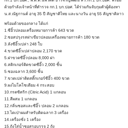
กก.1 บก.ปอศ., พ.ต.ต.นพวัตติ์ ธารีจรัญพัฒน์ สว.กก.1 บก.ปอศ. พร้อม
ด้วยกำลังเจ้าหน้าที่ตำรวจ กก.1 บก.ปอศ. ได้ร่วมกันจับกุมตัวผู้ต้องหา
น.ส.ณัฐกานต์ อายุ 35 ปี สัญชาติไทย และนางวัน อายุ 55 สัญชาติลาว
พร้อมด้วยของกลาง ได้แก่
1.ซีอิ้วปลอมเครื่องหมายการค้า 643 ขวด
2.ซอสปรุงรสฝาเขียวปลอมเครื่องหมายการค้า 180 ขวด
3.ลังซีอิ๊วเปล่า 248 ใบ
4.ขวดซีอิ๊วเปล่าปลอม 2,170 ขวด
5.ฝาขวดซีอิ๊วปลอม 8,000 ฝา
6.สติกเกอร์ติดขวดซีอิ๊ว 2,000 ชิ้น
5.ซองฉลาก 3,600 ชิ้น
7.ขวดเปล่าติดสติ๊กเกอร์ซีอิ๊ว 400 ขวด
9.ผงไมโคโซเดียม 4 กระสอบ
10.กรดซิตริก (Citric Acid) 1 แกลอน
11.สีผสม 1 แกลอน
12.กลิ่นซอสและซีอิ๊ว ปลอม 2 แกลอน
13.ไดเป่าผมสำหรับติดฉลาก 3 เครื่อง
14.เครื่องชั่ง 1 เครื่อง
15.ถังใส่น้ำซอสรอบรรจุ 2 ถัง