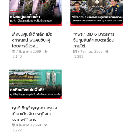
เก๋งชนศูนย์เด็กเล็ก เมือ
"ศพร." เข้ม 6 มาตรการ
งกาญจน์ พบคนขับ-ผู้
จับกุมสินค้าเกษตรเถื่อน
โดยสารฉี่ม่วง...
ภายใต้...
7 สิงหาคม 2569
7 สิงหาคม 2569
2,140
1,299
ญาติเชิญวิญญาณ-ครูเร่ง
เยี่ยมเด็กเจ็บ เหตุยิงใน
รร.เทพศิรินทร์...
8 สิงหาคม 2569
1,222