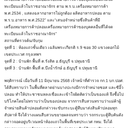
ทะเบียนแล้วในราชอาณาจักร ตาม พ.ร.บ.เครื่องหมายการค้า
พ.ศ.2534 , แสดงฉลากอาหารไม่ถูกต้อง ผลิตอาหารปลอม ตาม
พ.ร.บ.อาหาร พ.ศ.2522” และ“เสนอจำหน่ายซึ่งสินค้าที่มี
เครื่องหมายการค้าปลอมเครื่องหมายการค้าของบุคคลอื่นที่ได้จด
ทะเบียนแล้วในราชอาณาจักร”
สถานที่ตรวจค้น/จับกุม
จุดที่ 1 : ห้องแถวชั้นเดียว เฉลิมพระเกียรติ ร.9 ซอย 30 แขวงดอกไม้
เขตประเวศ กรุงเทพฯ
จุดที่ 2 : บ้านพัก พื้นที่ ต.รังสิต อ.ธัญบุรี จ.ปทุมธานี
จุดที่ 3 : บ้านพัก พื้นที่ ต.บึงน้ำรักษ์ อ.ธัญบุรี จ.ปทุมธานี
พฤติการณ์ เมื่อวันที่ 11 มิถุนายน 2568 เจ้าหน้าที่ตำรวจ กก.1 บก.ปอศ.
ได้สืบทราบว่า ในพื้นที่ตลาดย่านบางปะกงมีการจำหน่ายซอส และซีอิ๊ว
ปลอม ทำให้ประชาชนหลงเชื่อและเข้าใจผิดคิดว่าเป็นของแท้ จึงซื้อไป
บริโภคโดยไม่ทราบว่าเป็นของปลอม จากการสืบสวนทราบว่าแม่ค้าผู้
จำหน่ายสินค้าปลอมดังกล่าวจะขับกระบะตู้ทึบมาส่งสินค้าปลอมทุก
สัปดาห์ จึงได้วางแผนสืบสวนขยายผลจนทราบว่า รถกระบะตู้ทึบคันดัง
กล่าวจอดอยู่บริเวณหน้าห้องแถวในพื้นที่เขตประเวศ กทม. จึงได้