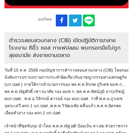
แชร์โพส
ตำรวจสอบสวนกลาง (CIB) เปิดปฏิบัติการทลาย
โรงงาน ซีอิ๊ว ซอส กาแฟปลอม พบกรอกมือไม่ถูก
สุขอนามัย ส่งขายตามตลาด
วันที่ 15 ส.ค. 2568 กองบัญชาการตำรวจสอบสวนกลาง (CIB) โดยกอง
บังคับการปราบปรามการกระทำผิดเกี่ยวกับอาชญากรรมทางเศรษฐกิจ
(บก.ปอศ.) ภายใต้การอำนวยการของ พล.ต.ท.จิรภพ ภูริเดช ผบช.ก. ,
พล.ต.ต.ณัฐศักดิ์ เชาวนาศัย รอง ผบช.ก.,พล.ต.ต.ทัศน์ภูมิ จารุปรัชญ์
ผบก.ปอศ., พ.ต.อ.วิจักรณ์ ตารมย์ รอง ผบก.ปอศ. ว่าที่ พ.ต.อ.ภูวเดช
จุลกะเสวี ผกก.1 บก.ปอศ.,พ.ต.ท.วิวัฒนชัย คลื่นแก้ว,พ.ต.ท.อัครพล
เอี่ยมสำอาง รอง ผกก.1 บก.ปอศ.
เจ้าหน้าที่ชุดจับกุม นำโดย พ.ต.ท.ณัฐวุฒิ ป้อมเงิน สว.ฝอ.ช่วยราชการ