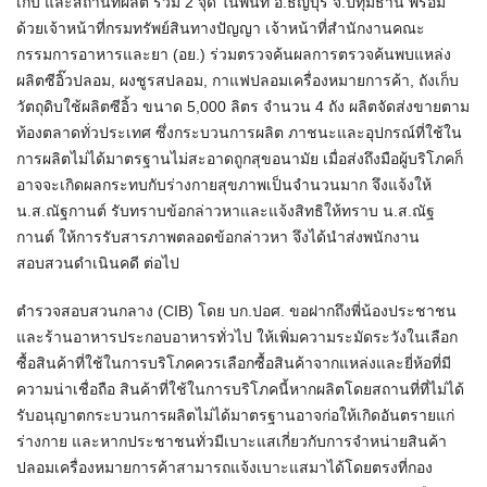
เก็บ และสถานที่ผลิต รวม 2 จุด ในพื้นที่ อ.ธัญบุรี จ.ปทุมธานี พร้อม
ด้วยเจ้าหน้าที่กรมทรัพย์สินทางปัญญา เจ้าหน้าที่สำนักงานคณะ
กรรมการอาหารและยา (อย.) ร่วมตรวจค้นผลการตรวจค้นพบแหล่ง
ผลิตซีอิ๊วปลอม, ผงชูรสปลอม, กาแฟปลอมเครื่องหมายการค้า, ถังเก็บ
วัตถุดิบใช้ผลิตซีอิ้ว ขนาด 5,000 ลิตร จำนวน 4 ถัง ผลิตจัดส่งขายตาม
ท้องตลาดทั่วประเทศ ซึ่งกระบวนการผลิต ภาชนะและอุปกรณ์ที่ใช้ใน
การผลิตไม่ได้มาตรฐานไม่สะอาดถูกสุขอนามัย เมื่อส่งถึงมือผู้บริโภคก็
อาจจะเกิดผลกระทบกับร่างกายสุขภาพเป็นจำนวนมาก จึงแจ้งให้
น.ส.ณัฐกานต์ รับทราบข้อกล่าวหาและแจ้งสิทธิให้ทราบ น.ส.ณัฐ
กานต์ ให้การรับสารภาพตลอดข้อกล่าวหา จึงได้นำส่งพนักงาน
สอบสวนดำเนินคดี ต่อไป
ตำรวจสอบสวนกลาง (CIB) โดย บก.ปอศ. ขอฝากถึงพี่น้องประชาชน
และร้านอาหารประกอบอาหารทั่วไป ให้เพิ่มความระมัดระวังในเลือก
ซื้อสินค้าที่ใช้ในการบริโภคควรเลือกซื้อสินค้าจากแหล่งและยี่ห้อที่มี
ความน่าเชื่อถือ สินค้าที่ใช้ในการบริโภคนี้หากผลิตโดยสถานที่ที่ไม่ได้
รับอนุญาตกระบวนการผลิตไม่ได้มาตรฐานอาจก่อให้เกิดอันตรายแก่
ร่างกาย และหากประชาชนทั่วมีเบาะแสเกี่ยวกับการจำหน่ายสินค้า
ปลอมเครื่องหมายการค้าสามารถแจ้งเบาะแสมาได้โดยตรงที่กอง