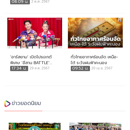
08:09 น.
2 ต.ค. 2567
‘อาร์สยาม’ เปิดโปรเจกต์
ทั่วไทยอากาศร้อนจัด เหนือ-
พิเศษ ‘อีสาน BATTLE’...
ใต้ ระวังฝนฟ้าคะนอง
17:34 น.
09:52 น.
29 ส.ค. 2567
20 เม.ย. 2567
ข่าวยอดนิยม