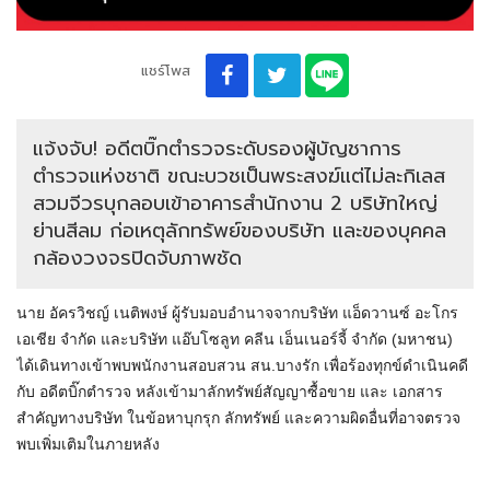
แชร์โพส
แจ้งจับ! อดีตบิ๊กตำรวจระดับรองผู้บัญชาการ
ตำรวจแห่งชาติ ขณะบวชเป็นพระสงฆ์แต่ไม่ละกิเลส
สวมจีวรบุกลอบเข้าอาคารสำนักงาน 2 บริษัทใหญ่
ย่านสีลม ก่อเหตุลักทรัพย์ของบริษัท และของบุคคล
กล้องวงจรปิดจับภาพชัด
นาย อัครวิชญ์ เนติพงษ์ ผู้รับมอบอำนาจจากบริษัท แอ็ดวานซ์ อะโกร
เอเชีย จำกัด และบริษัท แอ๊บโซลูท คลีน เอ็นเนอร์จี้ จำกัด (มหาชน)
ได้เดินทางเข้าพบพนักงานสอบสวน สน.บางรัก เพื่อร้องทุกข์ดำเนินคดี
กับ อดีตบิ๊กตำรวจ หลังเข้ามาลักทรัพย์สัญญาซื้อขาย และ เอกสาร
สำคัญทางบริษัท ในข้อหาบุกรุก ลักทรัพย์ และความผิดอื่นที่อาจตรวจ
พบเพิ่มเติมในภายหลัง