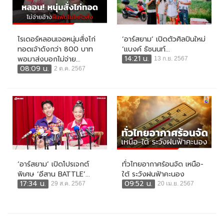
ไรเดอร์หลอนเจอหนุ่มสั่งไก่
‘อาร์สยาม’ เปิดตัวศิลปินใหม่
ทอดเจ้าดังกว่า 800 บาท
‘แบงค์ ธัชนนท์...
14:21 น.
พอมาส่งบอกไม่จ่าย...
13 ก.ย. 2567
08:09 น.
2 ต.ค. 2567
‘อาร์สยาม’ เปิดโปรเจกต์
ทั่วไทยอากาศร้อนจัด เหนือ-
พิเศษ ‘อีสาน BATTLE’...
ใต้ ระวังฝนฟ้าคะนอง
17:34 น.
09:52 น.
29 ส.ค. 2567
20 เม.ย. 2567