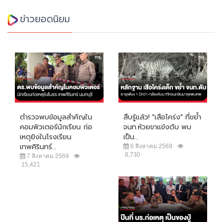
ข่าวยอดนิยม
ตำรวจพบข้อมูลสำคัญใน
สืบรู้แล้ว! "เสือโคร่ง" ที่ขย้ำ
คอมพิวเตอร์นักเรียน ก่อ
จนท.ห้วยขาแข้งดับ พบ
เหตุยิงในโรงเรียน
เป็น...
เทพศิรินทร์...
6 สิงหาคม 2569
8,730
7 สิงหาคม 2569
15,421