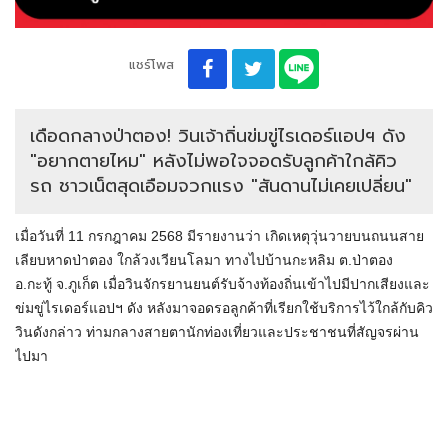
แชร์โพส
เดือดกลางป่าตอง! วินเจ้าถิ่นข่มขู่ไรเดอร์แอปฯ ดัง
"อยากตายไหม" หลังไม่พอใจจอดรับลูกค้าใกล้คิว
รถ ชาวเน็ตสุดเอือมจวกแรง "สันดานไม่เคยเปลี่ยน"
เมื่อวันที่ 11 กรกฎาคม 2568 มีรายงานว่า เกิดเหตุวุ่นวายบนถนนสาย
เลียบหาดป่าตอง ใกล้วงเวียนโลมา ทางไปบ้านกะหลิม ต.ป่าตอง
อ.กะทู้ จ.ภูเก็ต เมื่อวินจักรยานยนต์รับจ้างท้องถิ่นเข้าไปมีปากเสียงและ
ข่มขู่ไรเดอร์แอปฯ ดัง หลังมาจอดรอลูกค้าที่เรียกใช้บริการไว้ใกล้กับคิว
วินดังกล่าว ท่ามกลางสายตานักท่องเที่ยวและประชาชนที่สัญจรผ่าน
ไปมา