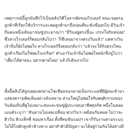
เหตุการณ์นี้ถูกบันทึกไว้เป็นคลิปวิดีโอจากฝั่งของไรเดอร์ ขณะจอดรอ
ลูกค้าที่เรียกใช้บริการและพอลูกค้ามาถึงก่อนที่จะขับขี่ออกไป มีวินเจ้า
ถิ่นคนหนึ่งเดินมาข่มขู่ประมาณว่า "มีวินอยู่ตรงนี้นะ เกรงใจกันหน่อย"
ซึ่งทางไรเดอร์ก็ตอบกลับไปว่า "ก็ขี่เลยมาจากตรงวินแล้ว" แต่ทางวิน
เจ้าถิ่นก็ยังไม่พอใจ ทางไรเดอร์จึงตอบกลับว่า "แล้วจะให้รับตรงไหน
ลูกค้าเรียกไม่ใช่ผมโบกเรียก" ทำเอาวินเจ้าถิ่นไม่พอใจหนักจึงขู่ไปว่า
"เดี๋ยวได้ตายนะ อยากตายไหม" แล้วก็เดินจากไป
ทั้งนี้คลิปได้ถูกเผยแพร่ผ่านโซเชียลจนกลายเป็นกระแสที่มีผู้คนเข้ามา
แสดงความคิดเห็นอย่างล้นหลาม ส่วนใหญ่ไม่พอใจกับพฤติกรรมของ
วินท้องถิ่นที่ดูไม่เหมาะสมและข่มขู่ผู้ประกอบอาชีพสุจริต หนึ่งในคอม
เมนต์ระบุว่า “สันดานไม่เคยเปลี่ยน พวกวินฯ เหมือนกันหมด ไม่ว่าจะ
คิววิน คิวแท็กซี่ ชอบหาเรื่อง ทั้งที่คนขับแอปฯ เขาก็รับงานตามระบบ
ไม่ได้ไปดักลูกค้าข้างทาง อย่าทำตัวมีปัญหา จะได้อยู่ร่วมกันได้อย่างมี