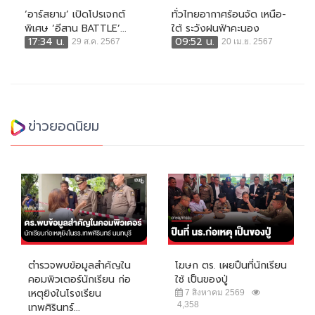
‘อาร์สยาม’ เปิดโปรเจกต์
ทั่วไทยอากาศร้อนจัด เหนือ-
พิเศษ ‘อีสาน BATTLE’...
ใต้ ระวังฝนฟ้าคะนอง
17:34 น.
09:52 น.
29 ส.ค. 2567
20 เม.ย. 2567
ข่าวยอดนิยม
ตำรวจพบข้อมูลสำคัญใน
โฆษก ตร. เผยปืนที่นักเรียน
คอมพิวเตอร์นักเรียน ก่อ
ใช้ เป็นของปู่
เหตุยิงในโรงเรียน
7 สิงหาคม 2569
4,358
เทพศิรินทร์...