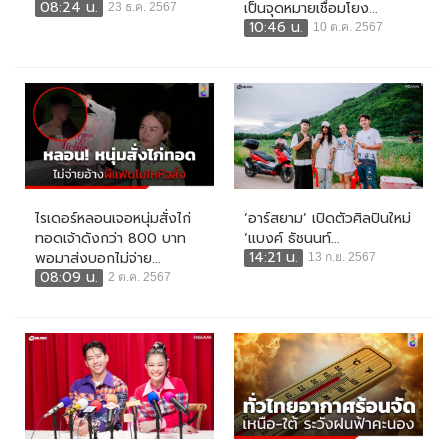
08:24 น.
เป็นจุดหมายเชื่อมโยง...
23 ธ.ค. 2567
10:46 น.
10 ต.ค. 2567
ไรเดอร์หลอนเจอหนุ่มสั่งไก่
‘อาร์สยาม’ เปิดตัวศิลปินใหม่
ทอดเจ้าดังกว่า 800 บาท
‘แบงค์ ธัชนนท์...
14:21 น.
พอมาส่งบอกไม่จ่าย...
13 ก.ย. 2567
08:09 น.
2 ต.ค. 2567