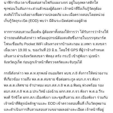
นาฬิกาจับเวลาเชื่อมต่อสายไฟกับแผงวงจร อยู่ในถุงพลาสติกใส
ซุกซ่อนในสัมภาระส่วนตัวของผู้ต้องหา เจ้าหน้าที่จึงเก็บกู้วัตถุต้อง
สงสัยไว้ในวงล้อยางเพื่อความปลอดภัย และเมื่อตรวจสอบโดยหน่วย
เก็บกู้วัตถุระเบิด (EOD) พบว่า มีดินระเบิดต่อพ่วงอยู่ด้วย
จากการสอบสวนเบื้องต้น ผู้ต้องหาทั้งสองให้การว่า ได้รับการว่าจ้างให้
นำรถยนต์คันดังกล่าว พร้อมอุปกรณ์ต้องสงสัยซึ่งภายในบรรจุสมาร์ต
โฟนเชื่อมกับ Pocket WiFi เดินทางจากบ้านสะกอม อ.เทพา จ.สงขลา
เมื่อเวลา 19.00 น. ของวันที่ 23 มิ.ย. โดยใช้ GPS ที่ผู้ว่าจ้างกำหนด
เส้นทาง ผ่านจังหวัดสงขลา พัทลุง ตรัง กระบี่ เข้าสู่พังงา มุ่งหน้า
จังหวัดภูเก็ต ก่อนถูกเจ้าหน้าที่ตรวจสกัดและจับกุมได้
กรณีดังกล่าว พล.ต.ท.สุรพงษ์ ถนอมจิตร ผบช.ภ.8 สั่งการให้หน่วยงาน
ที่เกี่ยวข้อง รวมถึง พล.ต.ต.สมชาย ซื่อต่อตระกูล ผบก.ภ.จว.พังงา
พล.ต.ต.เลิศชาย จำปาทอง ผบก.สส.ภ.8 พ.ต.อ.พิษณุ พ่วงพร้อม รอง
ผบก.สส.ภ.8 พ.ต.อ.ประวิทย์ เอ่งฉ้วน ผกก.สส.ภ.จว.พังงา พ.ต.อ.วีระ
พงศ์ รักขิโต ผกก.สภ.เมืองพังงา และชุดสืบสวน สภ.เมืองพังงา ร่วมกับ
เจ้าหน้าที่พิสูจน์หลักฐานและ EOD เข้าตรวจสอบพื้นที่ เก็บวัตถุพยาน
และดำเนินการสืบสวนสอบสวนขยายผลอย่างละเอียด เจ้าหน้าที่อยู่