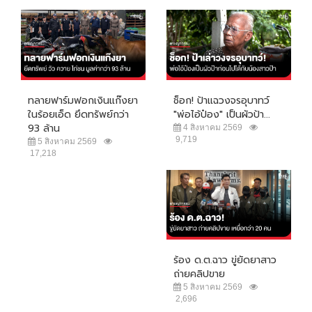
ทลายฟาร์มฟอกเงินแก๊งยา
ช็อก! ป้าแฉวงจรอุบาทว์
ในร้อยเอ็ด ยึดทรัพย์กว่า
"พ่อไอ้ป๋อง" เป็นผัวป้า...
93 ล้าน
4 สิงหาคม 2569
9,719
5 สิงหาคม 2569
17,218
ร้อง ด.ต.ฉาว ขู่ยัดยาสาว
ถ่ายคลิปขาย
5 สิงหาคม 2569
2,696