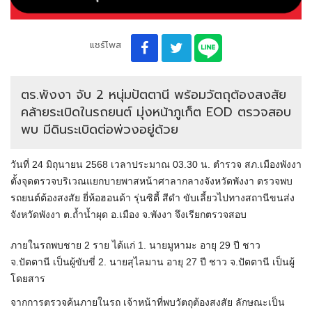
แชร์โพส
ตร.พังงา จับ 2 หนุ่มปัตตานี พร้อมวัตถุต้องสงสัย
คล้ายระเบิดในรถยนต์ มุ่งหน้าภูเก็ต EOD ตรวจสอบ
พบ มีดินระเบิดต่อพ่วงอยู่ด้วย
วันที่ 24 มิถุนายน 2568 เวลาประมาณ 03.30 น. ตำรวจ สภ.เมืองพังงา
ตั้งจุดตรวจบริเวณแยกบายพาสหน้าศาลากลางจังหวัดพังงา ตรวจพบ
รถยนต์ต้องสงสัย ยี่ห้อฮอนด้า รุ่นซิตี้ สีดำ ขับเลี้ยวไปทางสถานีขนส่ง
จังหวัดพังงา ต.ถ้ำน้ำผุด อ.เมือง จ.พังงา จึงเรียกตรวจสอบ
ภายในรถพบชาย 2 ราย ได้แก่ 1. นายมูหามะ อายุ 29 ปี ชาว
จ.ปัตตานี เป็นผู้ขับขี่ 2. นายสุไลมาน อายุ 27 ปี ชาว จ.ปัตตานี เป็นผู้
โดยสาร
จากการตรวจค้นภายในรถ เจ้าหน้าที่พบวัตถุต้องสงสัย ลักษณะเป็น