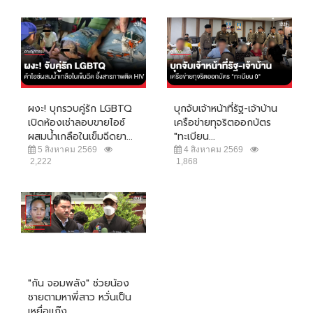
ผงะ! บุกรวบคู่รัก LGBTQ
บุกจับเจ้าหน้าที่รัฐ-เจ้าบ้าน
เปิดห้องเช่าลอบขายไอซ์
เครือข่ายทุจริตออกบัตร
ผสมน้ำเกลือในเข็มฉีดยา...
"ทะเบียน...
5 สิงหาคม 2569
4 สิงหาคม 2569
2,222
1,868
"กัน จอมพลัง" ช่วยน้อง
ชายตามหาพี่สาว หวั่นเป็น
เหยื่อแก๊ง...