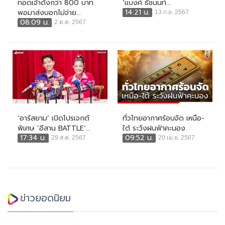
ทอดเจ้าดังกว่า 800 บาท
‘แบงค์ ธัชนนท์...
14:21 น.
พอมาส่งบอกไม่จ่าย...
13 ก.ย. 2567
08:09 น.
2 ต.ค. 2567
‘อาร์สยาม’ เปิดโปรเจกต์
ทั่วไทยอากาศร้อนจัด เหนือ-
พิเศษ ‘อีสาน BATTLE’...
ใต้ ระวังฝนฟ้าคะนอง
17:34 น.
09:52 น.
29 ส.ค. 2567
20 เม.ย. 2567
ข่าวยอดนิยม