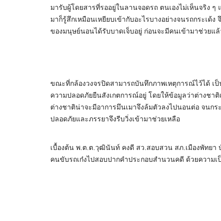
มารับผู้โดยสารที่รออยู่ในลานจอดรถ ตนเองไม่เห็นจริง ๆ
มาก็รู้สึกเหมือนเหยียบเข้ากับอะไรบางอย่างจนรถกระเด้ง จ
ของมนุษย์นอนได้รับบาดเจ็บอยู่ ก่อนจะมีคนเข้ามาช่วยแล้
ขณะที่กล้องวงจรปิดสามารถบันทึกภาพเหตุการณ์ไว้ได้ เป็
ความปลอดภัยยืนสังเกตการณ์อยู่ โดยให้ข้อมูลว่าต่างชา
ต่างชาติน่าจะมีอาการมึนเมาจึงล้มตัวลงไปนอนต่อ จนกระทั
ปลอดภัยและภรรยาจึงรีบวิ่งเข้ามาช่วยเหลือ
เบื้องต้น พ.ต.ต.วุฒินันท์ คงดี สว.สอบสวน สภ.เมืองพัทยา 
คนขับรถเก๋งไปสอบปากคำประกอบสำนวนคดี ด้วยความเป็