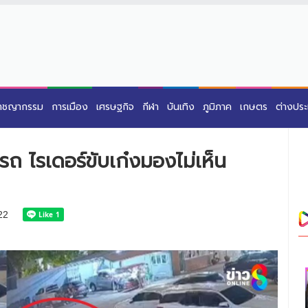
าชญากรรม
การเมือง
เศรษฐกิจ
กีฬา
บันเทิง
ภูมิภาค
เกษตร
ต่างปร
ถ ไรเดอร์ขับเก๋งมองไม่เห็น
22