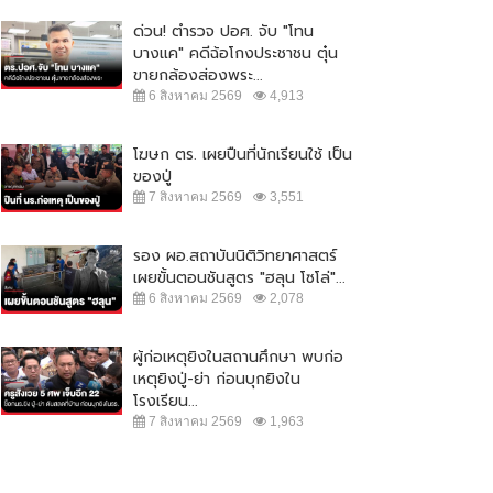
ด่วน! ตำรวจ ปอศ. จับ "โทน
บางแค" คดีฉ้อโกงประชาชน ตุ๋น
ขายกล้องส่องพระ...
6 สิงหาคม 2569
4,913
โฆษก ตร. เผยปืนที่นักเรียนใช้ เป็น
ของปู่
7 สิงหาคม 2569
3,551
รอง ผอ.สถาบันนิติวิทยาศาสตร์
เผยขั้นตอนชันสูตร "ฮลุน โซโล่"...
6 สิงหาคม 2569
2,078
ผู้ก่อเหตุยิงในสถานศึกษา พบก่อ
เหตุยิงปู่-ย่า ก่อนบุกยิงใน
โรงเรียน...
7 สิงหาคม 2569
1,963