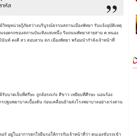
สาหัส
์วิทยุหน่วยกู้ภัยสว่างบริบูรณ์ธรรมสถานเมืองพัทยา รับแจ้งอุบัติเหตุ
ในลานจอดรถของสถานบันเทิงแห่งหนึ่ง ริมถนนพัทยาสายสาม ต.หนอง
ฒินันท์ คงดี สว.สอบสวน สภ.เมืองพัทยา พร้อมนำกำลังเจ้าหน้าที่
รับบาดเจ็บที่ศรีษะ ถูกล้อรถเก๋ง สีขาว เหยียบที่ศีรษะ นอนร้อง
้การปฐมพยาบาลเบื้องต้น ก่อนเคลื่อนย้ายส่งโรงพยาบาลอย่างเร่งด่วน
อร์ อยู่ในอาการตกใจยืนรอให้การกับเจ้าหน้าที่ว่า ตนเองขับรถเข้า