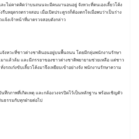
 และไม่คาดคิดว่าบนถนนจะมีคนมานอนอยู่ จังหวะที่ตนเองเลี้ยวโค้ง
ึงรีบหยุดรถตรวจสอบ เมื่อเปิดประตูรถก็ต้องตกใจเมื่อพบว่าเป็นร่าง
วแจ้งเจ้าหน้าที่มาตรวจสอบดังกล่าว
นจังหวะที่ชาวต่างชาตินอนอยู่บนพื้นถนน โดยมีกลุ่มพนักงานรักษา
ติเมาแล้วล้ม และมีภรรยาของชาวต่างชาติพยายามช่วยเหลือ แต่ชาว
่งรถเก๋งขับเลี้ยวโค้งมาจึงเหยียบเข้าอย่างจัง พนักงานรักษาความ
บันทึกภาพที่เกิดเหตุ และกล้องวงจรปิดไว้เป็นหลักฐาน พร้อมเชิญตัว
นธรรมกับทุกฝ่ายต่อไป