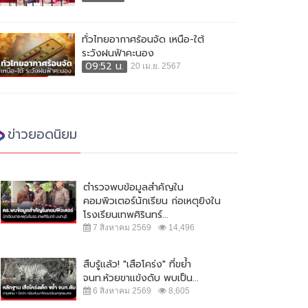
ทั่วไทยอากาศร้อนจัด เหนือ-ใต้
ระวังฝนฟ้าคะนอง
09:52 น.
20 เม.ย. 2567
ข่าวยอดนิยม
ตำรวจพบข้อมูลสำคัญใน
คอมพิวเตอร์นักเรียน ก่อเหตุยิงใน
โรงเรียนเทพศิรินทร์...
7 สิงหาคม 2569
14,496
สืบรู้แล้ว! "เสือโคร่ง" ที่ขย้ำ
จนท.ห้วยขาแข้งดับ พบเป็น...
6 สิงหาคม 2569
8,605