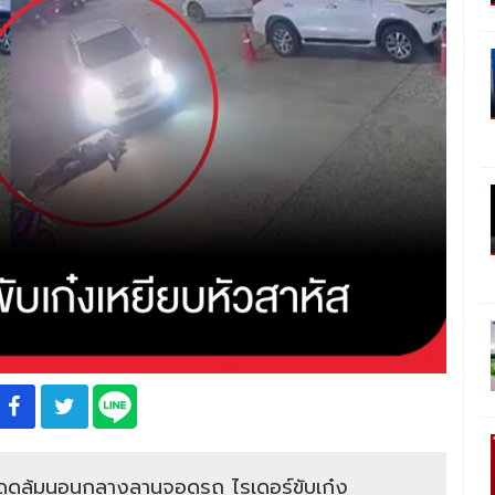
สะดุดล้มนอนกลางลานจอดรถ ไรเดอร์ขับเก๋ง