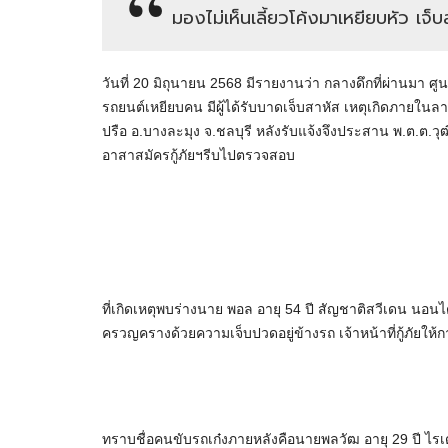
มองไม่เห็นเลี้ยวโค้งมาเหยียบหัว เจ็บ
วันที่ 20 มิถุนายน 2568 มีรายงานว่า กลางดึกที่ผ่านมา ศูนย
รถยนต์เหยียบคน มีผู้ได้รับบาดเจ็บสาหัส เหตุเกิดภาย
ปรือ อ.บางละมุง จ.ชลบุรี หลังรับแจ้งจึงประสาน พ.ต.ต.วุ
อาสาสมัครกู้ภัยฯรีบไปตรวจสอบ
ที่เกิดเหตุพบร่างนาย พอล อายุ 54 ปี สัญชาติสวีเดน นอนได้
ครวญครางด้วยความเจ็บปวดอยู่ข้างรถ เจ้าหน้าที่กู้ภัยให
ทราบชื่อคนขับรถเก๋งภายหลังคือนายพลวัฒ อายุ 29 ปี ไรเด