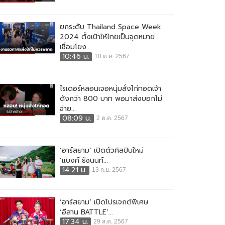
ยกระดับ Thailand Space Week
2024 ตั้งเป้าให้ไทยเป็นจุดหมาย
เชื่อมโยง...
10:46 น.
10 ต.ค. 2567
ไรเดอร์หลอนเจอหนุ่มสั่งไก่ทอดเจ้า
ดังกว่า 800 บาท พอมาส่งบอกไม่
จ่าย...
08:09 น.
2 ต.ค. 2567
‘อาร์สยาม’ เปิดตัวศิลปินใหม่
‘แบงค์ ธัชนนท์...
14:21 น.
13 ก.ย. 2567
‘อาร์สยาม’ เปิดโปรเจกต์พิเศษ
‘อีสาน BATTLE’...
17:34 น.
29 ส.ค. 2567