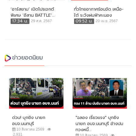
‘อาร์สยาม’ เปิดโปรเจกต์
ทั่วไทยอากาศร้อนจัด เหนือ-
พิเศษ ‘อีสาน BATTLE’...
ใต้ ระวังฝนฟ้าคะนอง
17:34 น.
09:52 น.
29 ส.ค. 2567
20 เม.ย. 2567
ข่าวยอดนิยม
ด่วน! บุกยิง นายก
"ฉลอง เรี่ยวแรง" บุกยิง
อบจ.นนทบุรี
นายก อบจ.นนทบุรี อ้างปม
ทวงหนี้...
10 สิงหาคม 2569
2,931
10 สิงหาคม 2569