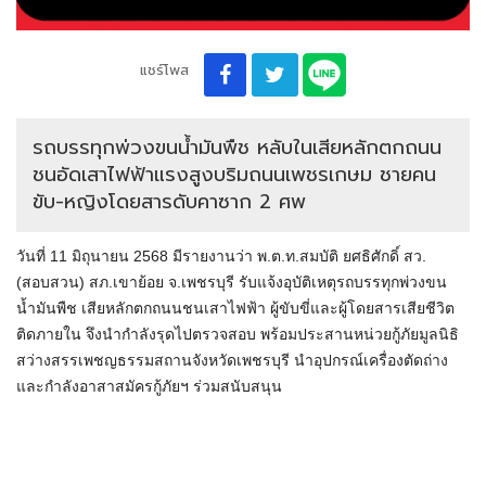
แชร์โพส
รถบรรทุกพ่วงขนน้ำมันพืช หลับในเสียหลักตกถนน
ชนอัดเสาไฟฟ้าแรงสูงบริมถนนเพชรเกษม ชายคน
ขับ-หญิงโดยสารดับคาซาก 2 ศพ
วันที่ 11 มิถุนายน 2568 มีรายงานว่า พ.ต.ท.สมบัติ ยศธิศักดิ์ สว.
(สอบสวน) สภ.เขาย้อย จ.เพชรบุรี รับแจ้งอุบัติเหตุรถบรรทุกพ่วงขน
น้ำมันพืช เสียหลักตกถนนชนเสาไฟฟ้า ผู้ขับขี่และผู้โดยสารเสียชีวิต
ติดภายใน จึงนำกำลังรุดไปตรวจสอบ พร้อมประสานหน่วยกู้ภัยมูลนิธิ
สว่างสรรเพชญธรรมสถานจังหวัดเพชรบุรี นำอุปกรณ์เครื่องตัดถ่าง
และกำลังอาสาสมัครกู้ภัยฯ ร่วมสนับสนุน