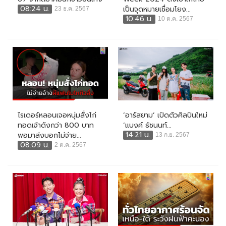
08:24 น.
เป็นจุดหมายเชื่อมโยง...
23 ธ.ค. 2567
10:46 น.
10 ต.ค. 2567
ไรเดอร์หลอนเจอหนุ่มสั่งไก่
‘อาร์สยาม’ เปิดตัวศิลปินใหม่
ทอดเจ้าดังกว่า 800 บาท
‘แบงค์ ธัชนนท์...
14:21 น.
พอมาส่งบอกไม่จ่าย...
13 ก.ย. 2567
08:09 น.
2 ต.ค. 2567