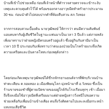
บ้านที่เข้าไปช่วยเหลือ ก่อนที่เจ้าหน้าที่ตำรวจสายตรวจจะเข้าระงับ
เหตุและควบคุมตัวไว้ได้ พร้อมของกลางอาวุธมีดทำครัวยาวประมาณ
30 ซม. ก่อนนำตัวไปสอบปากคำที่ห้องสืบสวน สภ.วังทอง
จากการสอบสวนเบื้องต้น นายวุฒิพงษ์ ให้การว่า ตนมีความสัมพันธ์
แอบคบหากับผู้เสียชีวิตในฐานะแฟนมาเป็นเวลา 3 ปีแล้ว แต่ภายหลัง
เพิ่งมาทราบว่าฝ่ายหญิงมีครอบครัวอยู่แล้ว ซึ่งอยู่กินกับสามีมาเป็น
เวลา 10 ปี ประกอบกับเพิ่งทราบว่าตนเองป่วยเป็นโรคร้ายแรงจึงเกิด
ความเครียดและบันดาลโทสะก่อเหตุดังกล่าว
โดยก่อนเกิดเหตุนายวุฒิพงษ์ได้ขี่รถจักรยานยนต์จากที่พักบริเวณบ้าน
ท่าตะเคียน ต.จอมทอง อ.เมืองพิษณุโลก มุ่งหน้ามาที่ อ.วังทอง ซึ่งเป็น
ร้านขายของชำที่ผู้ตายเปิดขายของอยู่ใกล้กับโรงเรียนทุกๆ เช้า เมื่อมา
ถึงจึงลงมือใช้อาวุธมีดที่เตรียมมาแต่ฝ่ายหญิงสาววิ่งหนีไปขอความ
ช่วยเหลือกับเพื่อนบ้านข้างเคียง ตนจึงวิ่งติดตามไปและลงมือกระหน่ำ
แทงจนเสียชีวิต