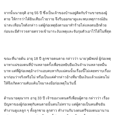
จากนั้นนายจุติ อายุ 55 ปี ซึ่งเป็นเจ้าของบ้านอยู่ติดกับร้านขายของผู้
ตาย ให้การว่าได้ยินเสียงโวยวาย จึงรีบออกมาดูและพบเหตุการณ์อัน
น่าสะเทือนใจดังกล่าว แต่ผู้ก่อเหตุยังตามมาทำร้ายไล่แทงตนอีกด้วย
ก่อนจะมีตำรวจสายตรวจเข้ามาระงับเหตุและจับกุมตัวเอาไว้ได้ในที่สุด
ขณะที่นายต้น อายุ 18 ปี ลูกชายคนตาย กล่าวว่า นายวุฒิพงษ์ ผู้ก่อเหตุ
มาหาแม่ของตนที่บ้านหลายครั้งเพื่อขอหยิบยืมเงินจำนวนหลายหมื่น
บาท แต่ที่ผู้ก่อเหตุอ้างว่าแอบคบหากับแม่ตนนั้นเรื่องนี้ไม่เคยทราบเรื่อง
มาก่อนว่าจริงหรือไม่ หรือเป็นแค่คำกล่าวอ้างที่มายืมเงินแล้วแม่ตนไม่
ให้จึงเกิดความคับแค้นใจมาลงมือก่อเหตุในวันนี้
ด้านนายคุณากร อายุ 33 ปี เจ้าของวงดนตรีเพื่อนผู้ตาย กล่าวว่า เรื่อง
ปัญหาของผู้ก่อเหตุกับคนตายนั้นตนไม่ทราบ แต่ผู้ตายเป็นคนดีขยัน
ทำงานดูแลลูก ๆ ทั้งลูกชาย ลูกสาว ทำงานกับวงดนตรีของตนมานาน