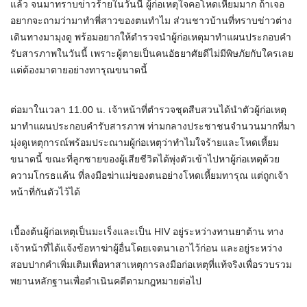
แล้ว จนมาทราบข่าวร้ายในวันนี้ ผู้ก่อเหตุใจคอโหดเหี้ยมมาก ถ้าเจอ
อยากจะถามว่ามาทำพี่สาวของตนทำไม ส่วนชาวบ้านที่ทราบข่าวต่าง
เดินทางมามุงดู พร้อมอยากให้ตำรวจนำผู้ก่อเหตุมาทำแผนประกอบคำ
รับสารภาพในวันนี้ เพราะผู้ตายเป็นคนอัธยาศัยดีไม่มีพิษภัยกับใครเลย
แต่ต้องมาตายอย่างทารุณขนาดนี้
ต่อมาในเวลา 11.00 น. เจ้าหน้าที่ตำรวจชุดสืบสวนได้นำตัวผู้ก่อเหตุ
มาทำแผนประกอบคำรับสารภาพ ท่ามกลางประชาชนจำนวนมากที่มา
มุ่งดูเหตุการณ์พร้อมประณามผู้ก่อเหตุว่าทำไมใจร้ายและโหดเหี้ยม
ขนาดนี้ ขณะที่ลูกชายของผู้เสียชีวิตได้พุ่งตัวเข้าไปหาผู้ก่อเหตุด้วย
ความโกรธแค้น ที่ลงมือฆ่าแม่ของตนอย่างโหดเหี้ยมทารุณ แต่ถูกเจ้า
หน้าที่กันตัวไว้ได้
เบื้องต้นผู้ก่อเหตุเป็นมะเร็งและเป็น HIV อยู่ระหว่างทานยาต้าน ทาง
เจ้าหน้าที่ได้แจ้งข้อหาฆ่าผู้อื่นโดยเจตนาเอาไว้ก่อน และอยู่ระหว่าง
สอบปากคำเพิ่มเติมเพื่อหาสาเหตุการลงมือก่อเหตุที่แท้จริงเพื่อรวบรวม
พยานหลักฐานเพื่อดำเนินคดีตามกฎหมายต่อไป