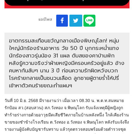
แชร์โพส
ฆาตกรรมสะเทือนขวัญกลางเมืองพิษณุโลก! หนุ่ม
ใหญ่นักร้องร้านอาหาร วัย 50 ปี บุกกระหน่ำแทง
นักร้องสาวรุ่นน้อง 31 แผล ดับสยองคาบ้านพัก
หลังรู้ความจริงว่าฝ่ายหญิงมีครอบครัวอยู่แล้ว อ้าง
คบหากันลับๆ นาน 3 ปี ก่อนความรักผิดหวังบวก
โรคร้ายกลายเป็นชนวนเลือด ลูกชายผู้ตายร่ำไห้ปรี่
เข้าหาตัวคนร้ายขณะทำแผนฯ
วันที่ 10 มิ.ย. 2568 มีรายงานว่า เมื่อเวลา 08.30 น. พ.ต.ท.สมหมาย
รักป้อม สว.(สอบสวน) สภ.วังทอง จ.พิษณุโลก รับแจ้งเหตุมีผู้หญิงถูก
ทำร้ายร่างกายด้วยอาวุธมีดเสียชีวิตภายในบ้านหลังหนึ่ง ใกล้เคียงร้าน
ขายของชำข้างโรงเรียน ต.วังทอง อ.วังทอง จ.พิษณุโลก หลังรับแจ้งจึง
รายงานผู้บังคับบัญชารับทราบ แล้วรุดตรวจสอบพร้อมด้วยตำรวจชุด