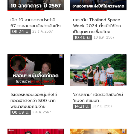
เปิด 10 ฉายาดาราประจำปี
ยกระดับ Thailand Space
67 จากสมาคมนักข่าวบันเทิง
Week 2024 ตั้งเป้าให้ไทย
08:24 น.
เป็นจุดหมายเชื่อมโยง...
23 ธ.ค. 2567
10:46 น.
10 ต.ค. 2567
ไรเดอร์หลอนเจอหนุ่มสั่งไก่
‘อาร์สยาม’ เปิดตัวศิลปินใหม่
ทอดเจ้าดังกว่า 800 บาท
‘แบงค์ ธัชนนท์...
14:21 น.
พอมาส่งบอกไม่จ่าย...
13 ก.ย. 2567
08:09 น.
2 ต.ค. 2567