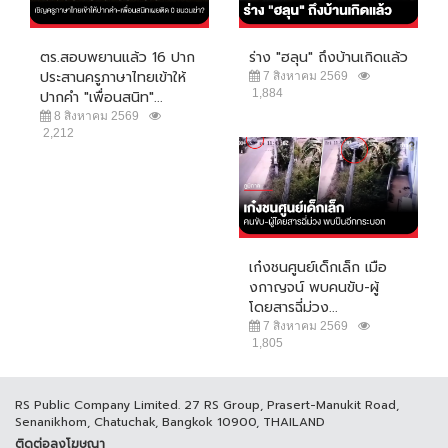
ตร.สอบพยานแล้ว 16 ปาก
ร่าง "ฮลุน" ถึงบ้านเกิดแล้ว
ประสานครูภาษาไทยเข้าให้
7 สิงหาคม 2569
1,884
ปากคำ "เพื่อนสนิท"...
8 สิงหาคม 2569
2,212
เก๋งชนศูนย์เด็กเล็ก เมือ
งกาญจน์ พบคนขับ-ผู้
โดยสารฉี่ม่วง...
7 สิงหาคม 2569
1,805
RS Public Company Limited. 27 RS Group, Prasert-Manukit Road,
Senanikhom, Chatuchak, Bangkok 10900, THAILAND
ติดต่อลงโฆษณา