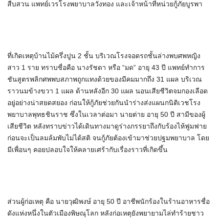
สืบสวน แพทย์เวรโรงพยาบาลวังทอง และเจ้าหน้าที่หน่วยกู้ภัยบูรพา
ที่เกิดเหตุบ้านไม้ครึ่งปูน 2 ชั้น บริเวณโรงจอดรถชั้นล่างพบศพหญิง
สาว 1 ราย ทราบชื่อคือ นางรัชดา หรือ “มด” อายุ 43 ปี แพทย์ทำการ
ชันสูตรพลิกศพพบสภาพถูกแทงด้วยของมีคมมากถึง 31 แผล บริเวณ
ราวนมข้างขวา 1 แผล ด้านหลังอีก 30 แผล นอนเสียชีวิตจมกองเลือด
อยู่อย่างน่าสยดสยอง ก่อนให้กู้ภัยช่วยกันนำร่างส่งแผนกนิติเวชโรง
พยาบาลพุทธชินราช ซึ่งในเวลาต่อมา นายต่าย อายุ 50 ปี สามีของผู้
เสียชีวิต หลังทราบข่าวได้เดินทางมาดูร่างภรรยาถึงกับร้องไห้ฟูมฟาย
ก่อนจะเป็นลมล้มพับไม่ได้สติ จนกู้ภัยต้องเข้ามาช่วยปฐมพยาบาล โดย
มีเพื่อนๆ คอยปลอบใจให้คลายเศร้ากับเรื่องราวที่เกิดขึ้น
ส่วนผู้ก่อเหตุ คือ นายวุฒิพงษ์ อายุ 50 ปี อาชีพนักร้องในร้านอาหารชื่อ
ดังแห่งหนึ่งในตัวเมืองพิษณุโลก หลังก่อเหตุยังพยายามไล่ทำร้ายชาว