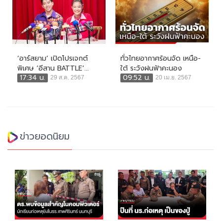
‘อาร์สยาม’ เปิดโปรเจกต์
ทั่วไทยอากาศร้อนจัด เหนือ-
พิเศษ ‘อีสาน BATTLE’...
ใต้ ระวังฝนฟ้าคะนอง
17:34 น.
09:52 น.
29 ส.ค. 2567
20 เม.ย. 2567
ข่าวยอดนิยม