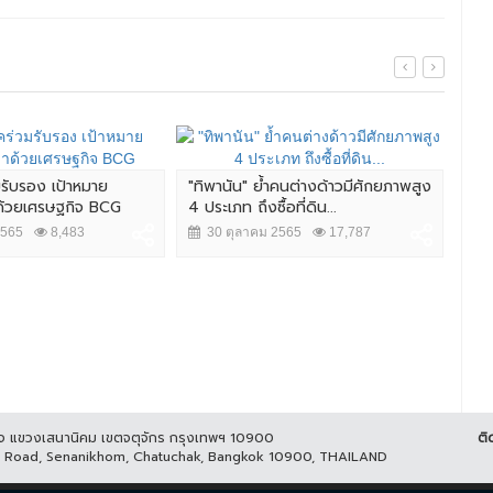
มรับรอง เป้าหมาย
"ทิพานัน" ย้ำคนต่างด้าวมีศักยภาพสูง
ศึก 
าด้วยเศรษฐกิจ BCG
4 ประเภท ถึงซื้อที่ดิน...
นัว
2565
8,483
30 ตุลาคม 2565
17,787
2
ูกิจ แขวงเสนานิคม เขตจตุจักร กรุงเทพฯ 10900
ติ
it Road, Senanikhom, Chatuchak, Bangkok 10900, THAILAND