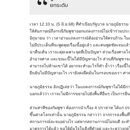
ยกระดับ
เวลา 12.10 น. (5 มิ.ย.68) ที่ทำเนียบรัฐบาล นายภูมิธ
ให้สัมภาษณ์ถึงกรณีกัมพูชาออกแถลงการณ์ไม่เข้าร่วมปร
มิถุนายน ว่า เวลาอ่านแถลงการณ์ต้องอ่านให้ครบถ้วน ใ
ไม่มีประเด็นที่จะพูดคุยเรื่องนี้อยู่แล้ว และตนพูดชัดเจนแล้วว
น่าตื่นเต้น เราจะคุยเฉพาะจุดที่เป็นปัญหา ส่วนเรื่องศาลโ
อำนาจศาล และขณะนี้ไม่ได้มีปัญหาอะไร ส่วนที่กัมพูชาจะเอา
สามารถไปห้ามเขาได้ อยากจะทำอะไรก็ทำ ย้ำว่า เรื่องนี้ไม
ยืนยันไม่มีปัญหาอะไร เรายังคงยึดมั่นในกรอบของเรา ศ
นายภูมิธรรม ยังปฏิเสธว่า ในแถลงการณ์กัมพูชาไม่ได้มีการ
บอกแล้วว่า เราจะไม่มีการขยายไปยังพื้นที่อื่นๆ เป็นการยืน
ส่วนท่าทีของกัมพูชา ต้องการนำเรื่อง 4 ปราสาท ได้แก่ 
ขึ้นศาลโลกเท่านั้น นายภูมิธรรม กล่าวว่า จากการลงพื้นท
สถานการณ์จะจบอย่างไร แต่หากสถานการณ์ไม่จบดี จะทำให
มาตรการได้แล้ว ขอให้มั่นใจในสิ่งที่ทำอยู่ และระหว่างกล