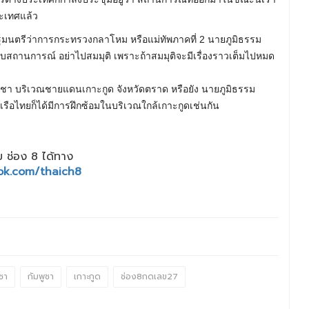
ระเทศแล้ว
ัฐมนตรีว่าการกระทรวงกลาโหม หรือแม่ทัพภาคที่ 2 นายภูมิธรรม
อยู่กับสถานการณ์ อย่าไปสมมุติ เพราะถ้าสมมุติจะมีเรื่องราวเต็มไปหมด
พูชา บริเวณชายแดนเกาะกูด จังหวัดตราด หรือยัง นายภูมิธรรม
พเรือไทยก็ได้มีการฝึกซ้อมในบริเวณใกล้เกาะกูดเช่นกัน
 ช่อง 8 ได้ทาง
ok.com/thaich8
ชา
กัมพูชา
เกาะกูด
ช่อง8กดเลข27