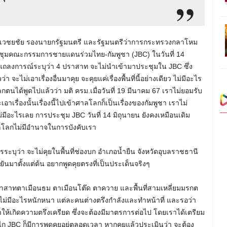
รรม เวชยชัย รองนายกรัฐมนตรี และรัฐมนตรีว่าการกระทรวงกลาโหม
ะชุมคณะกรรมการชายแดนร่วมไทย-กัมพูชา (JBC) ในวันที่ 14
นแถลงการณ์ระบุว่า 4 ปราสาท จะไม่นำเข้ามาประชุมใน JBC ซึ่ง
่า จะไม่เอาเรื่องอื่นมาคุย จะคุยแค่เรื่องพื้นที่นี้อย่างเดียว ไม่มีอะไร
ลกตนได้พูดไปแล้วว่า มติ ครม.เมื่อวันที่ 19 มีนาคม 67 เราไม่ยอมรับ
เรื่องนั้นเรื่องนี้ไปเข้าศาลโลกก็เป็นเรื่องของกัมพูชา เราไม่
่มีอะไรเลย การประชุม JBC วันที่ 14 มิถุนายน ยังคงเหมือนเดิม
าลโลกไม่มีอำนาจในการบังคับเรา
ระบุว่า จะไม่คุยในพื้นที่ช่องบก อำเภอน้ำยืน จังหวัดอุบลราชธานี
ยันมาตั้งแต่ต้น อยากพูดคุยตรงที่เป็นประเด็นจริงๆ
ปราสาทตาเมือนธม ตาเมือนโต๊ด ตาควาย และพื้นที่สามเหลี่ยมมรกต
ี่ไม่มีอะไรหนักหนา แต่ละคนต่างตรึงกำลังและทำหน้าที่ และรอว่า
้เกิดความตรึงเครียด ซึ่งจะต้องมีมาตรการต่อไป โดยเราได้เตรียม
ไก JBC ก็มีการพูดคุยอยู่ตลอดเวลา หากคุยแล้วประเมินว่า จะต้อง