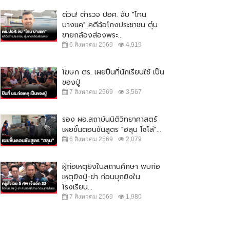
ด่วน! ตำรวจ ปอศ. จับ "โทน
บางแค" คดีฉ้อโกงประชาชน ตุ๋น
ขายกล้องส่องพระ...
6 สิงหาคม 2569
4,919
โฆษก ตร. เผยปืนที่นักเรียนใช้ เป็น
ของปู่
7 สิงหาคม 2569
3,567
รอง ผอ.สถาบันนิติวิทยาศาสตร์
เผยขั้นตอนชันสูตร "ฮลุน โซโล่"...
6 สิงหาคม 2569
2,079
ผู้ก่อเหตุยิงในสถานศึกษา พบก่อ
เหตุยิงปู่-ย่า ก่อนบุกยิงใน
โรงเรียน...
7 สิงหาคม 2569
1,980