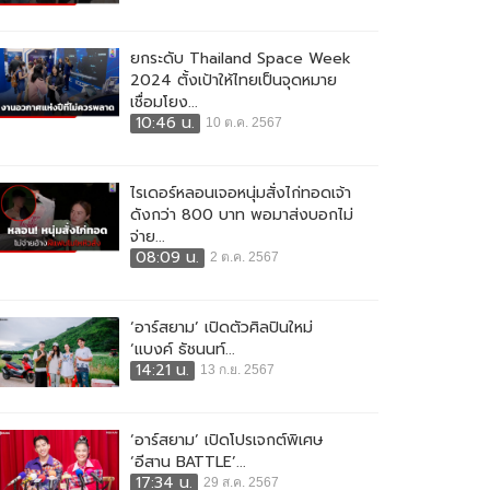
ยกระดับ Thailand Space Week
2024 ตั้งเป้าให้ไทยเป็นจุดหมาย
เชื่อมโยง...
10:46 น.
10 ต.ค. 2567
ไรเดอร์หลอนเจอหนุ่มสั่งไก่ทอดเจ้า
ดังกว่า 800 บาท พอมาส่งบอกไม่
จ่าย...
08:09 น.
2 ต.ค. 2567
‘อาร์สยาม’ เปิดตัวศิลปินใหม่
‘แบงค์ ธัชนนท์...
14:21 น.
13 ก.ย. 2567
‘อาร์สยาม’ เปิดโปรเจกต์พิเศษ
‘อีสาน BATTLE’...
17:34 น.
29 ส.ค. 2567