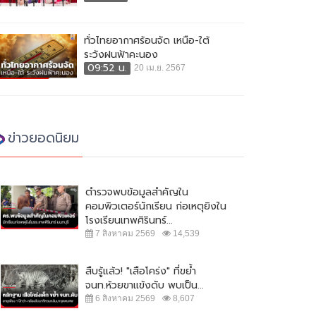
ทั่วไทยอากาศร้อนจัด เหนือ-ใต้
ระวังฝนฟ้าคะนอง
09:52 น.
20 เม.ย. 2567
ข่าวยอดนิยม
ตำรวจพบข้อมูลสำคัญใน
คอมพิวเตอร์นักเรียน ก่อเหตุยิงใน
โรงเรียนเทพศิรินทร์...
7 สิงหาคม 2569
14,539
สืบรู้แล้ว! "เสือโคร่ง" ที่ขย้ำ
จนท.ห้วยขาแข้งดับ พบเป็น...
6 สิงหาคม 2569
8,607