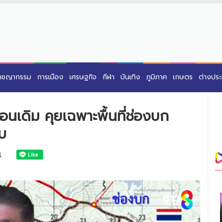
าชญากรรม
การเมือง
เศรษฐกิจ
กีฬา
บันเทิง
ภูมิภาค
เกษตร
ต่างปร
อนเดิม คุยเฉพาะพื้นที่ช่องบก
ับ
1