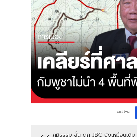
แชร์โพส
ภูมิธรรม ลั่น ถก JBC ยังเหมือนเดิม 