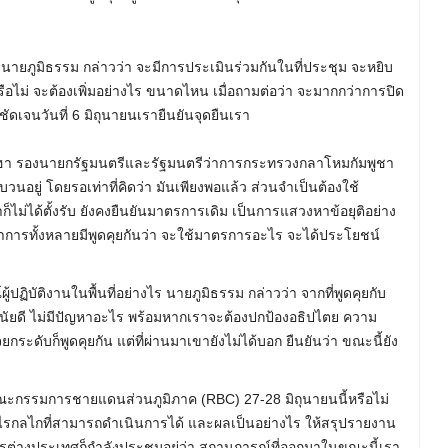
 นายภูมิธรรม กล่าวว่า จะมีการประเมินร่วมกันในที่ประชุม จะหยิบ
ือไม่ จะต้องเพิ่มอย่างไร ขนาดไหน เมื่อถามต่อว่า จะมากกว่าการปิด
ดเจนวันที่ 6 มิถุนายนเรายืนยันจุดยืนเรา
ซ็ย ฮา รองนายกรัฐมนตรีและรัฐมนตรีว่าการกระทรวงกลาโหมกัมพูชา
อยู่ โดยรอเท่าที่คิดว่า มันเพียงพอแล้ว ส่วนจำเป็นต้องใช้
าก็ไม่ได้ตั้งรับ ยังคงยืนยันมาตรการเดิม เป็นการแสวงหาข้อยุติอย่าง
าการทั้งหลายมีพูดคุยกันว่า จะใช้มาตรการอะไร จะได้ประโยชน์
ฏิบัติงานในพื้นที่อย่างไร นายภูมิธรรม กล่าวว่า จากที่พูดคุยกับ
วินัยดี ไม่มีปัญหาอะไร พร้อมหากเราจะต้องปกป้องอธิปไตย ความ
กระดับก็พูดคุยกัน แต่ที่ผ่านมาเขายังไม่ได้บอก ยืนยันว่า ขณะนี้ยัง
คณะกรรมการชายแดนส่วนภูมิภาค (RBC) 27-28 มิถุนายนนี้หรือไม่
ีอะไรกลไกที่สามารถดำเนินการได้ และผลเป็นอย่างไร ให้สรุปรายงาน
ารต่างประเทศก็กำลังประชุมอยู่ว่า สถานการณ์ที่ออกมาในขณะนี้เรา