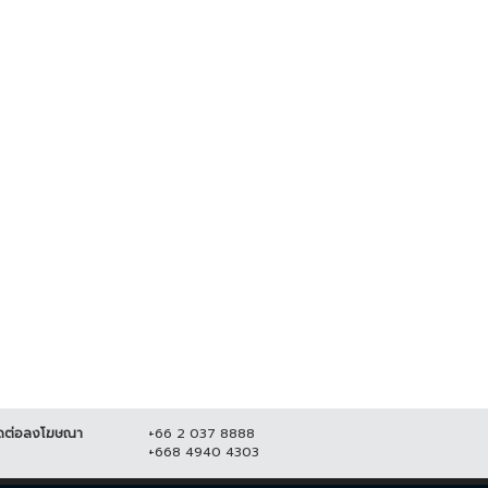
ปชป.-ภูมิใจไทย ยังไม่จบ !! ซัดกัน
"จตุพร" ปลุกมวลชน ออกมาชุมนุม
ปม ร่าง พรบ.กัญชา
ใหญ่ 23 ส.ค. เคานต์ดาวน์ ไล่...
5 กันยายน 2565
11,138
21 สิงหาคม 2565
20,630
ดต่อลงโฆษณา
+66 2 037 8888
+668 4940 4303