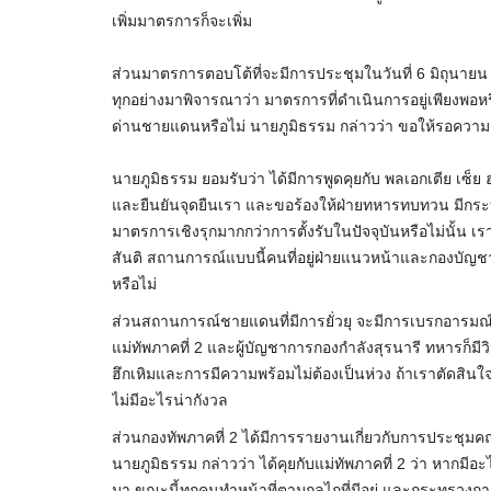
เพิ่มมาตรการก็จะเพิ่ม
ส่วนมาตรการตอบโต้ที่จะมีการประชุมในวันที่ 6 มิถุนายน
ทุกอย่างมาพิจารณาว่า มาตรการที่ดำเนินการอยู่เพียงพอหร
ด่านชายแดนหรือไม่ นายภูมิธรรม กล่าวว่า ขอให้รอความชั
นายภูมิธรรม ยอมรับว่า ได้มีการพูดคุยกับ พลเอกเตีย เ
และยืนยันจุดยืนเรา และขอร้องให้ฝ่ายทหารทบทวน มีกระบวน
มาตรการเชิงรุกมากกว่าการตั้งรับในปัจจุบันหรือไม่นั้น เร
สันติ สถานการณ์แบบนี้คนที่อยู่ฝ่ายแนวหน้าและกองบัญช
หรือไม่
ส่วนสถานการณ์ชายแดนที่มีการยั่วยุ จะมีการเบรกอารมณ์ผู้ป
แม่ทัพภาคที่ 2 และผู้บัญชาการกองกำลังสุรนารี ทหารก็มี
ฮึกเหิมและการมีความพร้อมไม่ต้องเป็นห่วง ถ้าเราตัดสินใจย
ไม่มีอะไรน่ากังวล
ส่วนกองทัพภาคที่ 2 ได้มีการรายงานเกี่ยวกับการประชุม
นายภูมิธรรม กล่าวว่า ได้คุยกับแม่ทัพภาคที่ 2 ว่า หากม
มา ขณะนี้ทุกคนทำหน้าที่ตามกลไกที่มีอยู่ และกระทรวงก