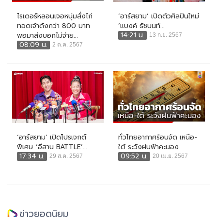
ไรเดอร์หลอนเจอหนุ่มสั่งไก่
‘อาร์สยาม’ เปิดตัวศิลปินใหม่
ทอดเจ้าดังกว่า 800 บาท
‘แบงค์ ธัชนนท์...
14:21 น.
พอมาส่งบอกไม่จ่าย...
13 ก.ย. 2567
08:09 น.
2 ต.ค. 2567
‘อาร์สยาม’ เปิดโปรเจกต์
ทั่วไทยอากาศร้อนจัด เหนือ-
พิเศษ ‘อีสาน BATTLE’...
ใต้ ระวังฝนฟ้าคะนอง
17:34 น.
09:52 น.
29 ส.ค. 2567
20 เม.ย. 2567
ข่าวยอดนิยม