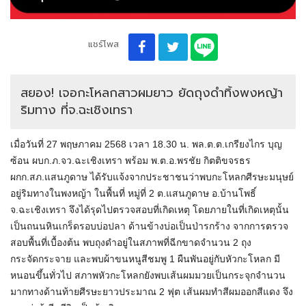
แชร์โพส
สยอง! เจอกะโหลกสาวผมยาว ยัดถุงดำทิ้งพงหญ้า
ริมทาง ที่จ.ฉะเชิงเทรา
เมื่อวันที่ 27 พฤษภาคม 2568 เวลา 18.30 น. พล.ต.ต.เกรียงไกร บุญ
ซ้อน ผบก.ภ.จว.ฉะเชิงเทรา พร้อม พ.ต.อ.พรชัย กิตติขจรธร
ผกก.สภ.แสนภูดาษ ได้รับแจ้งจากประชาชนว่าพบกะโหลกศีรษะมนุษย์
อยู่ริมทางในพงหญ้า ในพื้นที่ หมู่ที่ 2 ต.แสนภูดาษ อ.บ้านโพธิ์
จ.ฉะเชิงเทรา จึงได้รุดไปตรวจสอบที่เกิดเหตุ โดยภายในที่เกิดเหตุนั้น
เป็นถนนหินเกร็ดรอบบ่อปลา ด้านข้างบ่อเป็นป่ารกร้าง จากการตรวจ
สอบพื้นที่เบื้องต้น พบถุงดำอยู่ในสภาพที่ฉีกขาดจำนวน 2 ถุง
กระจัดกระจาย และพบผ้าขนหนูสีชมพู 1 ผืนพันอยู่กับหัวกะโหลก มี
หนอนขึ้นทั่วไป สภาพหัวกะโหลกยังพบเส้นผมมวยเป็นกระจุกจำนวน
มากทางด้านท้ายศีรษะยาวประมาณ 2 ฟุต เส้นผมทำสีผมออกสีแดง จึง