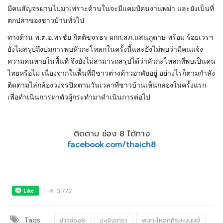
มีคนสัญจรผ่านไปมาเพราะด้านในจะมีแคมป์คนงานพม่า และยังเป็นที่
ตกปลาของชาวบ้านทั่วไป
ทางด้าน พ.ต.อ.พรชัย กิตติขจรธร ผกก.สภ.แสนภูดาษ พร้อม ร้อยเวรฯ
ยังไม่สรุปถึงปมการพบหัวกะโหลกในครั้งนี้และยังไม่พบว่ามีคนแจ้ง
ความคนหายในพื้นที่ จึงยังไม่สามารถสรุปได้ว่าหัวกะโหลกที่พบเป็นคน
ไทยหรือไม่ เนื่องจากในพื้นที่มีชาวต่างด้าวอาศัยอยู่ อย่างไรก็ตามกำลัง
ติดตามไล่กล้องวงจรปิดตามวันเวลาที่ชาวบ้านเห็นกล่องในครั้งแรก
เพื่อดำเนินการหาตัวผู้กระทำมาดำเนินการต่อไป
ติดตาม ช่อง 8 ได้ทาง
facebook.com/thaich8
3,722
Tags:
ข่าวช่อง8
ฉะเชิงเทรา
พบกะโหลกศีรษะมนุษย์