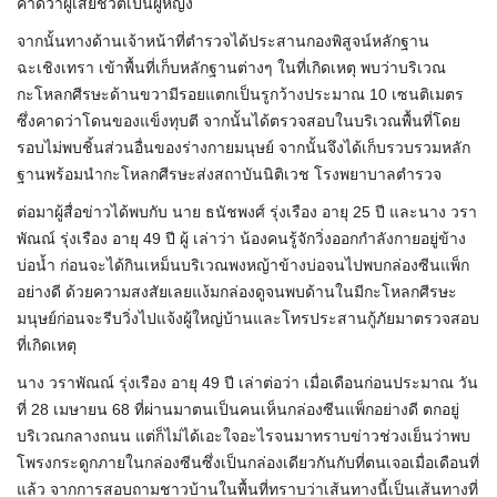
คาดว่าผู้เสียชีวิตเป็นผู้หญิง
จากนั้นทางด้านเจ้าหน้าที่ตำรวจได้ประสานกองพิสูจน์หลักฐาน
ฉะเชิงเทรา เข้าพื้นที่เก็บหลักฐานต่างๆ ในที่เกิดเหตุ พบว่าบริเวณ
กะโหลกศีรษะด้านขวามีรอยแตกเป็นรูกว้างประมาณ 10 เซนติเมตร
ซึ่งคาดว่าโดนของแข็งทุบตี จากนั้นได้ตรวจสอบในบริเวณพื้นที่โดย
รอบไม่พบชิ้นส่วนอื่นของร่างกายมนุษย์ จากนั้นจึงได้เก็บรวบรวมหลัก
ฐานพร้อมนำกะโหลกศีรษะส่งสถาบันนิติเวช โรงพยาบาลตำรวจ
ต่อมาผู้สื่อข่าวได้พบกับ นาย ธนัชพงศ์ รุ่งเรือง อายุ 25 ปี และนาง วรา
พัณณ์ รุ่งเรือง อายุ 49 ปี ผู้ เล่าว่า น้องคนรู้จักวิ่งออกกำลังกายอยู่ข้าง
บ่อน้ำ ก่อนจะได้กินเหม็นบริเวณพงหญ้าข้างบ่อจนไปพบกล่องซีนแพ็ก
อย่างดี ด้วยความสงสัยเลยแง้มกล่องดูจนพบด้านในมีกะโหลกศีรษะ
มนุษย์ก่อนจะรีบวิ่งไปแจ้งผู้ใหญ่บ้านและโทรประสานกู้ภัยมาตรวจสอบ
ที่เกิดเหตุ
นาง วราพัณณ์ รุ่งเรือง อายุ 49 ปี เล่าต่อว่า เมื่อเดือนก่อนประมาณ วัน
ที่ 28 เมษายน 68 ที่ผ่านมาตนเป็นคนเห็นกล่องซีนแพ็กอย่างดี ตกอยู่
บริเวณกลางถนน แต่ก็ไม่ได้เอะใจอะไรจนมาทราบข่าวช่วงเย็นว่าพบ
โพรงกระดูกภายในกล่องซีนซึ่งเป็นกล่องเดียวกันกับที่ตนเจอเมื่อเดือนที่
แล้ว จากการสอบถามชาวบ้านในพื้นที่ทราบว่าเส้นทางนี้เป็นเส้นทางที่