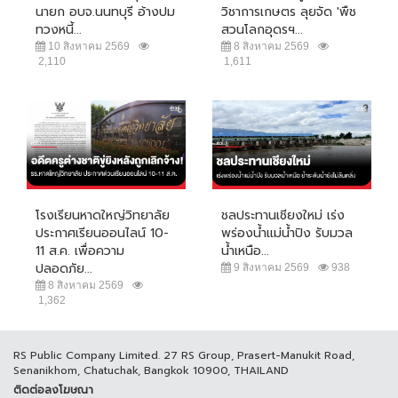
นายก อบจ.นนทบุรี อ้างปม
วิชาการเกษตร ลุยจัด 'พืช
ทวงหนี้...
สวนโลกอุดรฯ...
10 สิงหาคม 2569
8 สิงหาคม 2569
2,110
1,611
โรงเรียนหาดใหญ่วิทยาลัย
ชลประทานเชียงใหม่ เร่ง
ประกาศเรียนออนไลน์ 10-
พร่องน้ำแม่น้ำปิง รับมวล
11 ส.ค. เพื่อความ
น้ำเหนือ...
ปลอดภัย...
9 สิงหาคม 2569
938
8 สิงหาคม 2569
1,362
RS Public Company Limited. 27 RS Group, Prasert-Manukit Road,
Senanikhom, Chatuchak, Bangkok 10900, THAILAND
ติดต่อลงโฆษณา