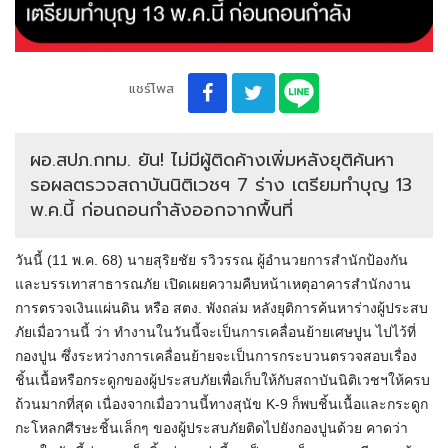
แชร์โพส
ผอ.สปภ.กทม. ยัน! ไม่มีผู้ติดค้างเพิ่มหลังยุติค้นหา
รอผลตรวจสถาบันนิติเวชฯ 7 ร่าง เตรียมทําบุญ 13
พ.ค.นี้ ก่อนถอนกําลังออกจากพื้นที่
วันนี้ (11 พ.ค. 68) นายสุริยชัย รวิวรรณ ผู้อํานวยการสำนักป้องกัน
และบรรเทาสาธารณภัย เปิดเผยความคืบหน้าเหตุอาคารสํานักงาน
การตรวจเงินแผ่นดิน หรือ สตง. พังถล่ม หลังยุติการค้นหาร่างผู้ประสบ
ภัยเมื่อวานนี้ ว่า ทํางานในวันนี้จะเป็นการเคลื่อนย้ายเศษปูน ไปไว้ที่
กองปูน ซึ่งระหว่างการเคลื่อนย้ายจะเป็นการกระบวนตรวจสอบเรื่อง
ชิ้นเนื้อหรือกระดูกของผู้ประสบภัยเพื่อเก็บให้กับสถาบันนิติเวชฯให้ครบ
ถ้วนมากที่สุด เนื่องจากเมื่อวานนี้ทางสุนัข K-9 ก็พบชิ้นเนื้อและกระดูก
กะโหลกศีรษะชิ้นเล็กๆ ของผู้ประสบภัยติดไปยังกองปูนด้วย คาดว่า