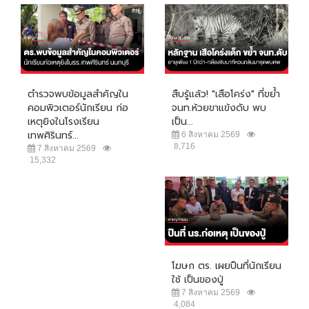
ตำรวจพบข้อมูลสำคัญใน
สืบรู้แล้ว! "เสือโคร่ง" ที่ขย้ำ
คอมพิวเตอร์นักเรียน ก่อ
จนท.ห้วยขาแข้งดับ พบ
เหตุยิงในโรงเรียน
เป็น...
เทพศิรินทร์...
6 สิงหาคม 2569
8,716
7 สิงหาคม 2569
15,332
โฆษก ตร. เผยปืนที่นักเรียน
ใช้ เป็นของปู่
7 สิงหาคม 2569
4,084