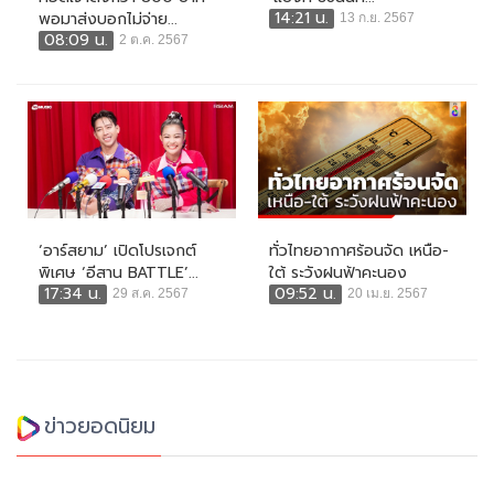
14:21 น.
พอมาส่งบอกไม่จ่าย...
13 ก.ย. 2567
08:09 น.
2 ต.ค. 2567
‘อาร์สยาม’ เปิดโปรเจกต์
ทั่วไทยอากาศร้อนจัด เหนือ-
พิเศษ ‘อีสาน BATTLE’...
ใต้ ระวังฝนฟ้าคะนอง
17:34 น.
09:52 น.
29 ส.ค. 2567
20 เม.ย. 2567
ข่าวยอดนิยม