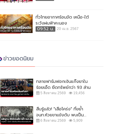
ทั่วไทยอากาศร้อนจัด เหนือ-ใต้
ระวังฝนฟ้าคะนอง
09:52 น.
20 เม.ย. 2567
ข่าวยอดนิยม
ทลายฟาร์มฟอกเงินแก๊งยาใน
ร้อยเอ็ด ยึดทรัพย์กว่า 93 ล้าน
5 สิงหาคม 2569
19,456
สืบรู้แล้ว! "เสือโคร่ง" ที่ขย้ำ
จนท.ห้วยขาแข้งดับ พบเป็น...
6 สิงหาคม 2569
5,909