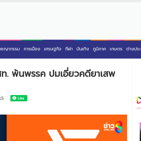
าชญากรรม
การเมือง
เศรษฐกิจ
กีฬา
บันเทิง
ภูมิภาค
เกษตร
ต่างปร
 สท. พ้นพรรค ปมเอี่ยวคดียาเสพ
15