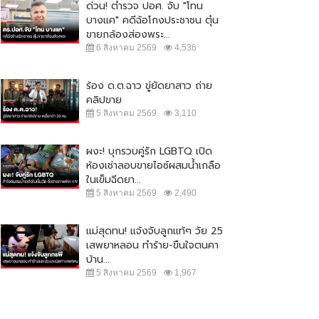
ด่วน! ตำรวจ ปอศ. จับ "โทน
บางแค" คดีฉ้อโกงประชาชน ตุ๋น
ขายกล้องส่องพระ...
6 สิงหาคม 2569
4,536
ร้อง ด.ต.ฉาว ขู่ยัดยาสาว ถ่าย
คลิปขาย
5 สิงหาคม 2569
3,110
ผงะ! บุกรวบคู่รัก LGBTQ เปิด
ห้องเช่าลอบขายไอซ์ผสมน้ำเกลือ
ในเข็มฉีดยา...
ุพร" ปลุกมวลชน ออกมาชุมนุม
ข้ามแดนไทย-ลาวคึกคัก! "จุรินทร์" ชง
5 สิงหาคม 2569
2,490
 23 ส.ค. เคานต์ดาวน์ ไล่...
ต่อเปิดเพิ่มอีก 5 ด่าน...
1 สิงหาคม 2565
20,628
16 มิถุนายน 2565
12,995
แม่สุดทน! แจ้งจับลูกแท้ๆ วัย 25
เสพยาหลอน ทำร้าย-ขืนใจตนคา
บ้าน...
5 สิงหาคม 2569
1,967