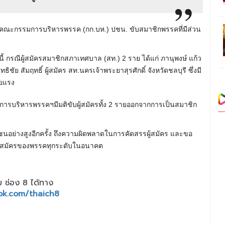
ติคณะกรรมการบริหารพรรค (กก.บห.) ปชน. ขับสมาชิกพรรคที่มีส่วน
ณีผู้สมัครสมาชิกสภาเทศบาล (สท.) 2 ราย ได้แก่ ภานุพงษ์ แก้ว
ิชัย สัมฤทธิ์ ผู้สมัคร สท.นครเจ้าพระยาสุรศักดิ์ จังหวัดชลบุรี ซึ่งมี
ายแรง
การบริหารพรรคฯมีมติขับผู้สมัครทั้ง 2 รายออกจากการเป็นสมาชิก
นอย่างสูงอีกครั้ง ถึงความผิดพลาดในการคัดสรรผู้สมัคร และขอ
ผู้สมัครของพรรคทุกระดับในอนาคต
 ช่อง 8 ได้ทาง
ok.com/thaich8