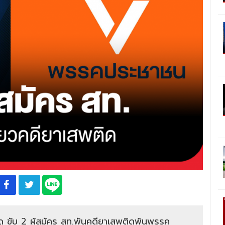
ขับ 2 ผู้สมัคร สท.พันคดียาเสพติดพ้นพรรค