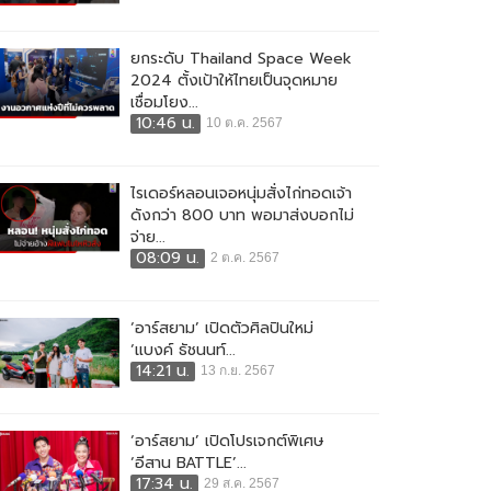
ยกระดับ Thailand Space Week
2024 ตั้งเป้าให้ไทยเป็นจุดหมาย
เชื่อมโยง...
10:46 น.
10 ต.ค. 2567
ไรเดอร์หลอนเจอหนุ่มสั่งไก่ทอดเจ้า
ดังกว่า 800 บาท พอมาส่งบอกไม่
จ่าย...
08:09 น.
2 ต.ค. 2567
‘อาร์สยาม’ เปิดตัวศิลปินใหม่
‘แบงค์ ธัชนนท์...
14:21 น.
13 ก.ย. 2567
‘อาร์สยาม’ เปิดโปรเจกต์พิเศษ
‘อีสาน BATTLE’...
17:34 น.
29 ส.ค. 2567