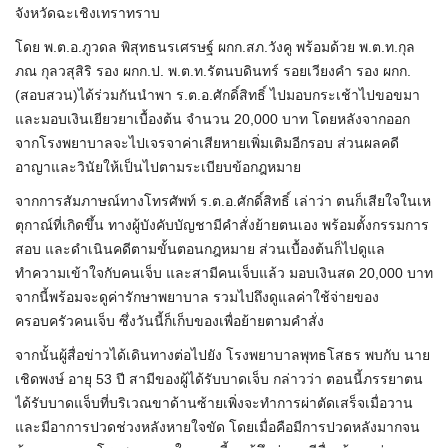
จังหวัดฉะเชิงเทราทราบ
โดย พ.ต.อ.ภูวดล พิสุทธนรเศรษฐ์ ผกก.สภ.วังคู พร้อมด้วย พ.ต.ท.กุล
ภณ กุลวสุสิริ รอง ผกก.ป. พ.ต.ท.รัตนบดินทร์ รอยเวียงคำ รอง ผกก.
(สอบสวน)ได้ร่วมกันนำพา ร.ต.อ.ศักดิ์สิทธิ์ ไปมอบกระเช้าไปขอขมา
และมอบเงินเยียวยาเบื้องต้น จำนวน 20,000 บาท โดยหลังจากออก
จากโรงพยาบาลจะไปเจรจาค่าเสียหายเพิ่มเติมอีกรอบ ส่วนผลคดี
อาญาและวินัยให้เป็นไปตามระเบียบข้อกฎหมาย
จากการสัมภาษณ์ทางโทรศัพท์ ร.ต.อ.ศักดิ์สิทธิ์ เล่าว่า ตนก็เสียใจในเห
ตุกาณ์ที่เกิดขึ้น ทางผู้บังคับบัญชามีคำสั่งย้ายตนเอง พร้อมตั้งกรรมการ
สอบ และดำเนินคดีตามขั้นตอนกฎหมาย ส่วนเบื้องต้นก็ไปดูแล
ทำความเข้าใจกับคนเจ็บ และสามีคนเจ็บแล้ว มอบเงินสด 20,000 บาท
จากนี้พร้อมจะดูค่ารักษาพยาบาล รวมไปถึงดูแลค่าใช้จ่ายของ
ครอบครัวคนเจ็บ ซึ่งวันนี้ก็เก็บของเพื่อย้ายตามคำสั่ง
จากนั้นผู้สื่อข่าวได้เดินทางต่อไปยัง โรงพยาบาลพุทธโสธร พบกับ นาย
เชิดพงษ์ อายุ 53 ปี สามีของผู้ได้รับบาดเจ็บ กล่าวว่า ตอนนี้ภรรยาตน
ได้รับบาดแจ็บที่บริเวณขาด้านซ้ายเพิ่งจะทำการผ่าตัดเสร็จเมื่อวาน
และมีอาการปวดช่วงหลังหายใจขัด โดยเมื่อคือมีการปวดหลังมากจน