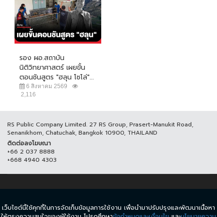
รอง ผอ.สถาบัน
นิติวิทยาศาสตร์ เผยขั้น
ตอนชันสูตร "ฮลุน โซโล่"...
6 สิงหาคม 2569
2,116
RS Public Company Limited. 27 RS Group, Prasert-Manukit Road,
Senanikhom, Chatuchak, Bangkok 10900, THAILAND
ติดต่อลงโฆษณา
+66 2 037 8888
+668 4940 4303
© COPYRIGHT 2017 THAICH8.COM, ALL RIGHT RESERVED.
เว็บไซต์นี้ใช้คุกกี้ในการจัดเก็บข้อมูลการใช้งาน เพื่อนำมาปรับปรุงและพัฒนาเนื้อหา
ข้อกำหนดและเงื่อนไข
นโยบายความเป็นส่วนตัว
ให้ตรงความสนใจของผู้ใช้งาน โปรดศึกษา
ข้อกำหนดและเงื่อนไข
และ
นโยบายความ