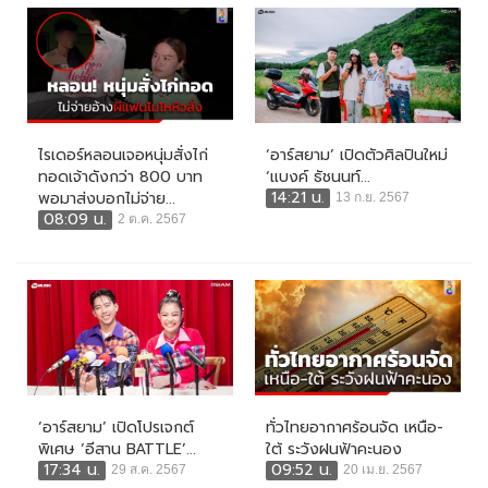
ไรเดอร์หลอนเจอหนุ่มสั่งไก่
‘อาร์สยาม’ เปิดตัวศิลปินใหม่
ทอดเจ้าดังกว่า 800 บาท
‘แบงค์ ธัชนนท์...
14:21 น.
พอมาส่งบอกไม่จ่าย...
13 ก.ย. 2567
08:09 น.
2 ต.ค. 2567
‘อาร์สยาม’ เปิดโปรเจกต์
ทั่วไทยอากาศร้อนจัด เหนือ-
พิเศษ ‘อีสาน BATTLE’...
ใต้ ระวังฝนฟ้าคะนอง
17:34 น.
09:52 น.
29 ส.ค. 2567
20 เม.ย. 2567