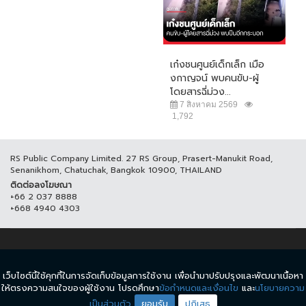
เก๋งชนศูนย์เด็กเล็ก เมือ
งกาญจน์ พบคนขับ-ผู้
โดยสารฉี่ม่วง...
7 สิงหาคม 2569
1,792
RS Public Company Limited. 27 RS Group, Prasert-Manukit Road,
Senanikhom, Chatuchak, Bangkok 10900, THAILAND
ติดต่อลงโฆษณา
+66 2 037 8888
+668 4940 4303
© COPYRIGHT 2017 THAICH8.COM, ALL RIGHT RESERVED.
เว็บไซต์นี้ใช้คุกกี้ในการจัดเก็บข้อมูลการใช้งาน เพื่อนำมาปรับปรุงและพัฒนาเนื้อหา
ข้อกำหนดและเงื่อนไข
นโยบายความเป็นส่วนตัว
ให้ตรงความสนใจของผู้ใช้งาน โปรดศึกษา
ข้อกำหนดและเงื่อนไข
และ
นโยบายความ
เป็นส่วนตัว
ยอมรับ
ปฏิเสธ