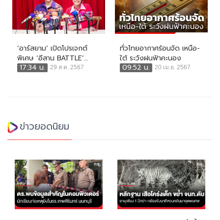
‘อาร์สยาม’ เปิดโปรเจกต์
ทั่วไทยอากาศร้อนจัด เหนือ-
พิเศษ ‘อีสาน BATTLE’...
ใต้ ระวังฝนฟ้าคะนอง
17:34 น.
09:52 น.
29 ส.ค. 2567
20 เม.ย. 2567
ข่าวยอดนิยม