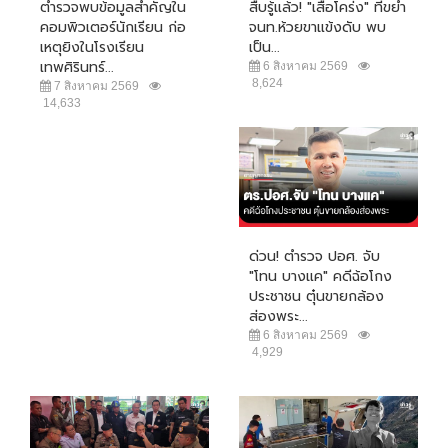
ตำรวจพบข้อมูลสำคัญใน
สืบรู้แล้ว! "เสือโคร่ง" ที่ขย้ำ
คอมพิวเตอร์นักเรียน ก่อ
จนท.ห้วยขาแข้งดับ พบ
เหตุยิงในโรงเรียน
เป็น...
เทพศิรินทร์...
6 สิงหาคม 2569
8,624
7 สิงหาคม 2569
14,633
ด่วน! ตำรวจ ปอศ. จับ
"โทน บางแค" คดีฉ้อโกง
ประชาชน ตุ๋นขายกล้อง
ส่องพระ...
6 สิงหาคม 2569
4,929