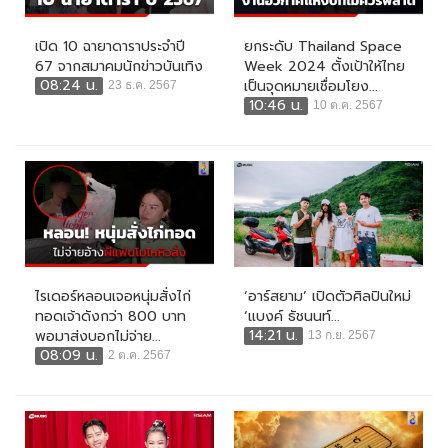
เปิด 10 ฉายาดาราประจำปี
ยกระดับ Thailand Space
67 จากสมาคมนักข่าวบันเทิง
Week 2024 ตั้งเป้าให้ไทย
08:24 น.
เป็นจุดหมายเชื่อมโยง...
23 ธ.ค. 2567
10:46 น.
10 ต.ค. 2567
ไรเดอร์หลอนเจอหนุ่มสั่งไก่
‘อาร์สยาม’ เปิดตัวศิลปินใหม่
ทอดเจ้าดังกว่า 800 บาท
‘แบงค์ ธัชนนท์...
14:21 น.
พอมาส่งบอกไม่จ่าย...
13 ก.ย. 2567
08:09 น.
2 ต.ค. 2567