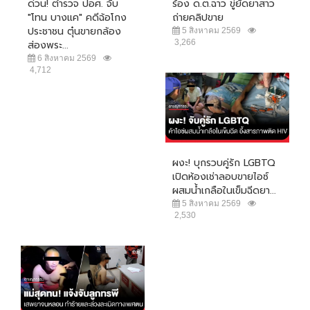
ด่วน! ตำรวจ ปอศ. จับ
ร้อง ด.ต.ฉาว ขู่ยัดยาสาว
"โทน บางแค" คดีฉ้อโกง
ถ่ายคลิปขาย
ประชาชน ตุ๋นขายกล้อง
5 สิงหาคม 2569
3,266
ส่องพระ...
6 สิงหาคม 2569
4,712
ผงะ! บุกรวบคู่รัก LGBTQ
เปิดห้องเช่าลอบขายไอซ์
ผสมน้ำเกลือในเข็มฉีดยา...
5 สิงหาคม 2569
2,530