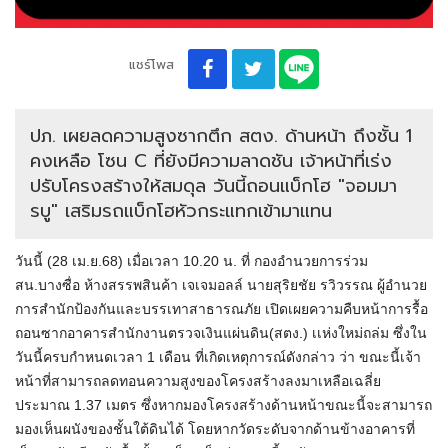
แชร์โพส
ปภ. เผยลดความสูงซากตึก สตง. ด้านหน้า ถึงชั้น 1
คงเหลือ โซน C ที่ยังมีความลาดชัน เจ้าหน้าที่เร่ง
ปรับโครงสร้างให้สมดุล วันนี้ถอนแบ็กโฮ "จอมมา
รบู" เสริมรถแบ็กโฮหัวกระแทกเข้ามาแทน
วันนี้ (28 เม.ย.68) เมื่อเวลา 10.20 น. ที่ กองอำนวยการร่วม
สน.บางซื่อ ห้างสรรพสินค้า เจเจมอลล์ นายสุริยชัย รวิวรรณ ผู้อำนวย
การสำนักป้องกันและบรรเทาสาธารณภัย เปิดเผยความคืบหน้าการรื้อ
ถอนซากอาคารสำนักงานตรวจเงินแผ่นดิน(สตง.) เเห่งใหม่ถล่ม ซึ่งใน
วันนี้ครบกำหนดเวลา 1 เดือน ที่เกิดเหตุการณ์ดังกล่าว ว่า ขณะนี้เจ้า
หน้าที่สามารถลดทอนความสูงของโครงสร้างลงมาเหลือเฉลี่ย
ประมาณ 1.37 เมตร ซึ่งหากมองโครงสร้างด้านหน้าขณะนี้จะสามารถ
มองเห็นผนังของชั้นใต้ดินได้ โดยหากวัดระดับจากด้านข้างอาคารที่