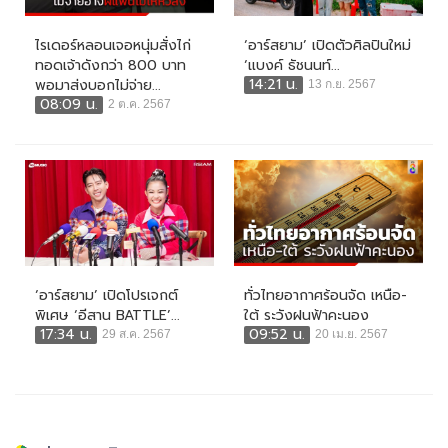
ไรเดอร์หลอนเจอหนุ่มสั่งไก่
‘อาร์สยาม’ เปิดตัวศิลปินใหม่
ทอดเจ้าดังกว่า 800 บาท
‘แบงค์ ธัชนนท์...
14:21 น.
พอมาส่งบอกไม่จ่าย...
13 ก.ย. 2567
08:09 น.
2 ต.ค. 2567
‘อาร์สยาม’ เปิดโปรเจกต์
ทั่วไทยอากาศร้อนจัด เหนือ-
พิเศษ ‘อีสาน BATTLE’...
ใต้ ระวังฝนฟ้าคะนอง
17:34 น.
09:52 น.
29 ส.ค. 2567
20 เม.ย. 2567