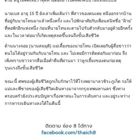
ด้วย หนูไม่คิดเลยว่าสุดท้ายต้องมารับศพพี่กลับบ้านแทนแบบนี้”
นายเบส อายุ 15 ปี ยังเล่าเพิ่มเติมว่า พี่สาวของตนเคย หนีออกจากบ้าน
ที่อยู่กับนายโทนมาแล้วหนึ่งครั้ง และไปพักอาศัยกับเพื่อนสนิทชื่อ “ฝ้าย”
ที่หอพักอีกแห่งหนึ่ง ก่อนที่นายโทนจะตามไปรับตัวกลับมาอยู่ด้วยอีกครั้ง
และในเวลาต่อมาก็เกิดเหตุสลดขึ้นจนถึงขั้นเสียชีวิต
ด้านนางจอย (นามสมมุติ) แม่เลี้ยงของนายโทน เปิดเผยกับผู้สื่อข่าวว่า
ตนไม่ได้อยู่ร่วมกันกับนายโทน และ ไม่เคยมีการติดต่อกันมาก่อน จึง
เพิ่งทราบข่าวจากสื่อเมื่อค่ำคืนที่ผ่านมา ว่าลูกเลี้ยงของตนก่อเหตุ
รุนแรงถึงขั้นเสียชีวิต
ขณะนี้ ศพของผู้เสียชีวิตถูกเก็บรักษาไว้ที่โรงพยาบาลวชิระภูเก็ต รอให้
แม่และพี่ชายของผู้เสียชีวิตเดินทางมาจากกรุงเทพมหานคร ซึ่งทาง
ครอบครัวยังประสบปัญหาเรื่องพาหนะในการเดินทาง และอยู่ระหว่าง
การหารถเดินทางลงใต้ในคืนนี้
ติดตาม ช่อง 8 ได้ทาง
facebook.com/thaich8