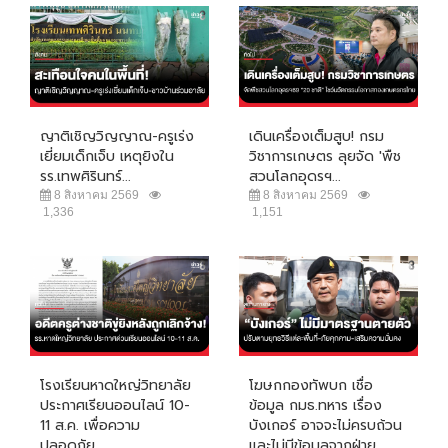
ญาติเชิญวิญญาณ-ครูเร่ง
เดินเครื่องเต็มสูบ! กรม
เยี่ยมเด็กเจ็บ เหตุยิงใน
วิชาการเกษตร ลุยจัด 'พืช
รร.เทพศิรินทร์...
สวนโลกอุดรฯ...
8 สิงหาคม 2569
8 สิงหาคม 2569
1,336
1,151
โรงเรียนหาดใหญ่วิทยาลัย
โฆษกกองทัพบก เชื่อ
ประกาศเรียนออนไลน์ 10-
ข้อมูล กมธ.ทหาร เรื่อง
11 ส.ค. เพื่อความ
บังเกอร์ อาจจะไม่ครบถ้วน
ปลอดภัย...
และไม่มีข้อมูลจากฝ่าย