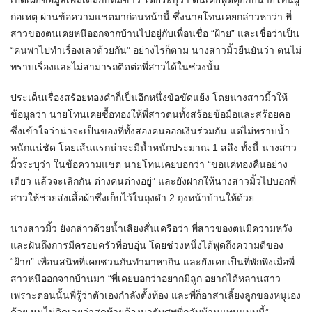
เปิดเผยข้อมูลเพิ่มเติมกับทีมข่าว โดยระบุว่า ตนเคยพูดคุยกับนายโทนผู้
ก่อเหตุ ผ่านข้อความแชตมาก่อนหน้านี้ ซึ่งนายโทนเคยกล่าวหาว่า พี่
สาวของตนเคยหนีออกจากบ้านไปอยู่กับเพื่อนชื่อ “ฝ้าย” และเชื่อว่าเป็น
“คนพาไปทำเรื่องเลวด้วยกัน” อย่างไรก็ตาม นางสาวมิ้วยืนยันว่า ตนไม่
ทราบเรื่องและไม่สามารถติดต่อพี่สาวได้ในช่วงนั้น
ประเด็นเรื่องสร้อยทองคำก็เป็นอีกหนึ่งข้อขัดแย้ง โดยนางสาวมิ้วให้
ข้อมูลว่า นายโทนเคยซื้อทองให้พี่สาวตนทั้งสร้อยข้อมือและสร้อยคอ
ซึ่งเข้าใจว่าน่าจะเป็นของที่ทั้งสองคนออกเงินร่วมกัน แต่ไม่ทราบน้ำ
หนักแน่ชัด โดยเส้นแรกน่าจะมีน้ำหนักประมาณ 1 สลึง ทั้งนี้ นางสาว
มิ้วระบุว่า ในข้อความแชต นายโทนเคยบอกว่า “ขอแค่ทองคืนอย่าง
เดียว แล้วจะเลิกกัน ต่างคนต่างอยู่” และยังฝากให้นางสาวมิ้วไปบอกพี่
สาวให้ช่วยส่งเสื้อผ้าซึ่งเก็บไว้ในถุงดำ 2 ถุงหน้าบ้านให้ด้วย
นางสาวมิ้ว ยังกล่าวด้วยน้ำเสียงสั่นเครือว่า พี่สาวของตนมีความหวัง
และฝันถึงการมีครอบครัวที่อบอุ่น โดยช่วงหนึ่งได้พูดถึงความดีของ
“ฝ้าย” เพื่อนสนิทที่เคยชวนกันทำมาหากิน และยังเคยเป็นที่พักพิงเมื่อพี่
สาวหนีออกจากบ้านมา “พี่เคยบอกว่าอยากมีลูก อยากได้หลานสาว
เพราะตอนนั้นพี่รู้ว่าตัวเองกำลังตั้งท้อง และพี่ก็อาสาเลี้ยงลูกของหนูเอง