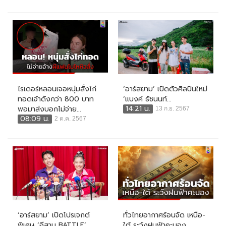
ไรเดอร์หลอนเจอหนุ่มสั่งไก่
‘อาร์สยาม’ เปิดตัวศิลปินใหม่
ทอดเจ้าดังกว่า 800 บาท
‘แบงค์ ธัชนนท์...
14:21 น.
พอมาส่งบอกไม่จ่าย...
13 ก.ย. 2567
08:09 น.
2 ต.ค. 2567
‘อาร์สยาม’ เปิดโปรเจกต์
ทั่วไทยอากาศร้อนจัด เหนือ-
พิเศษ ‘อีสาน BATTLE’...
ใต้ ระวังฝนฟ้าคะนอง