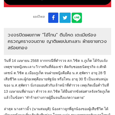
แชร์โพส
วงจรปิดเผยภาพ "ไอ้โทน" ตีนโหด เตะเมียร้อง
ครวญครางจนตาย ญาติเผยปมทะเลาะ ฝ่ายชายทวง
สร้อยทอง
วันที่ 14 เมษายน 2568 จากกรณีที่ตำรวจ สภ.วิชิต จ.ภูเก็ต ได้รับแจ้ง
เหตุชายหญิงทะเลาะวิวาทกันที่ห้องเช่า ติดกับซอยธนิตธุรกิจ ถ.ศักดิ
เดชน์ ต.วิชิต อ.เมืองภูเก็ต จนฝ่ายหญิงคือคือ น.ส.สุพัตรา อายุ 28 ปี
เสียชีวิต และผู้ก่อเหตุคือนายหัฐนัย หรือโทน อายุ 30 ปี เป็นแฟนหนุ่ม
ของ น.ส.สุพัตรา นั่งรอมอบตัวกับเจ้าหน้าที่ตำรวจ เหตุเกิดเมื่อค่ำวันที่
13 เมษายนที่ผ่านมา ตำรวจ สภ.วิชิต ได้ยื่นฝากขังต่อศาลจังหวัดภูเก็ต
แล้วในข้อหา “ทำร้ายร่างกายผู้อื่นจนถึงแก่ความตาย”
ล่าสุด นางสาวมิ้ว (นามสมมุติ) น้องสาวลูกพี่ลูกน้องของผู้เสียชีวิต ได้