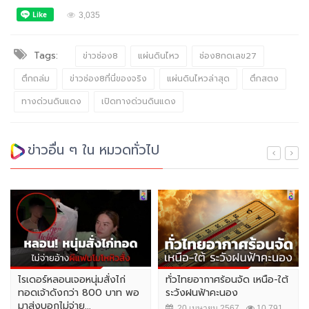
3,035
Tags:
ข่าวช่อง8
แผ่นดินไหว
ช่อง8กดเลข27
ตึกถล่ม
ข่าวช่อง8ที่นี่ของจริง
แผ่นดินไหวล่าสุด
ตึกสตง
ทางด่วนดินแดง
เปิดทางด่วนดินแดง
ข่าวอื่น ๆ ใน หมวดทั่วไป
ไรเดอร์หลอนเจอหนุ่มสั่งไก่
ทั่วไทยอากาศร้อนจัด เหนือ-ใต้
ทอดเจ้าดังกว่า 800 บาท พอ
ระวังฝนฟ้าคะนอง
มาส่งบอกไม่จ่าย...
20 เมษายน 2567
10,791