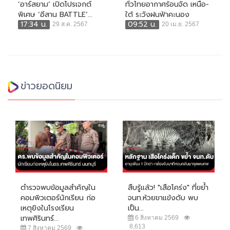
‘อาร์สยาม’ เปิดโปรเจกต์
ทั่วไทยอากาศร้อนจัด เหนือ-
พิเศษ ‘อีสาน BATTLE’...
ใต้ ระวังฝนฟ้าคะนอง
17:34 น.
09:52 น.
29 ส.ค. 2567
20 เม.ย. 2567
ข่าวยอดนิยม
ตำรวจพบข้อมูลสำคัญใน
สืบรู้แล้ว! "เสือโคร่ง" ที่ขย้ำ
คอมพิวเตอร์นักเรียน ก่อ
จนท.ห้วยขาแข้งดับ พบ
เหตุยิงในโรงเรียน
เป็น...
เทพศิรินทร์...
6 สิงหาคม 2569
8,613
7 สิงหาคม 2569