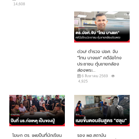
14,608
ด่วน! ตำรวจ ปอศ. จับ
"โทน บางแค" คดีฉ้อโกง
ประชาชน ตุ๋นขายกล้อง
ส่องพระ...
6 สิงหาคม 2569
4,925
โฆษก ตร. เผยปืนที่นักเรียน
รอง ผอ.สถาบัน