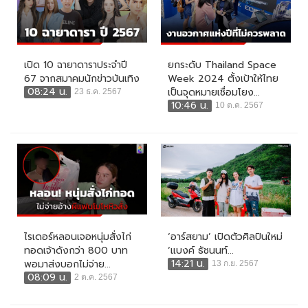
เปิด 10 ฉายาดาราประจำปี
ยกระดับ Thailand Space
67 จากสมาคมนักข่าวบันเทิง
Week 2024 ตั้งเป้าให้ไทย
08:24 น.
เป็นจุดหมายเชื่อมโยง...
23 ธ.ค. 2567
10:46 น.
10 ต.ค. 2567
ไรเดอร์หลอนเจอหนุ่มสั่งไก่
‘อาร์สยาม’ เปิดตัวศิลปินใหม่
ทอดเจ้าดังกว่า 800 บาท
‘แบงค์ ธัชนนท์...
14:21 น.
พอมาส่งบอกไม่จ่าย...
13 ก.ย. 2567
08:09 น.
2 ต.ค. 2567