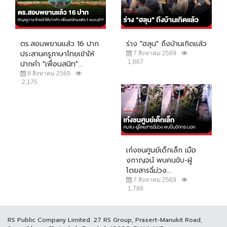
ตร.สอบพยานแล้ว 16 ปาก
ร่าง "ฮลุน" ถึงบ้านเกิดแล้ว
ประสานครูภาษาไทยเข้าให้
7 สิงหาคม 2569
1,867
ปากคำ "เพื่อนสนิท"...
8 สิงหาคม 2569
2,175
เก๋งชนศูนย์เด็กเล็ก เมือ
งกาญจน์ พบคนขับ-ผู้
โดยสารฉี่ม่วง...
7 สิงหาคม 2569
1,788
RS Public Company Limited. 27 RS Group, Prasert-Manukit Road,