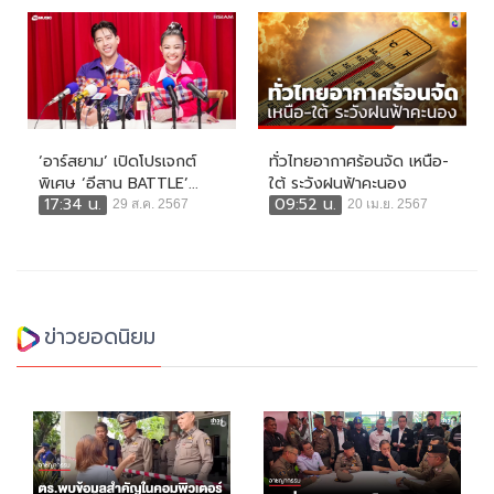
‘อาร์สยาม’ เปิดโปรเจกต์
ทั่วไทยอากาศร้อนจัด เหนือ-
พิเศษ ‘อีสาน BATTLE’...
ใต้ ระวังฝนฟ้าคะนอง
17:34 น.
09:52 น.
29 ส.ค. 2567
20 เม.ย. 2567
ข่าวยอดนิยม