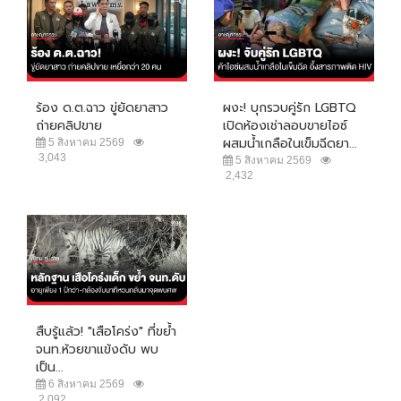
ร้อง ด.ต.ฉาว ขู่ยัดยาสาว
ผงะ! บุกรวบคู่รัก LGBTQ
ถ่ายคลิปขาย
เปิดห้องเช่าลอบขายไอซ์
ผสมน้ำเกลือในเข็มฉีดยา...
5 สิงหาคม 2569
3,043
5 สิงหาคม 2569
2,432
สืบรู้แล้ว! "เสือโคร่ง" ที่ขย้ำ
จนท.ห้วยขาแข้งดับ พบ
เป็น...
6 สิงหาคม 2569
2,092