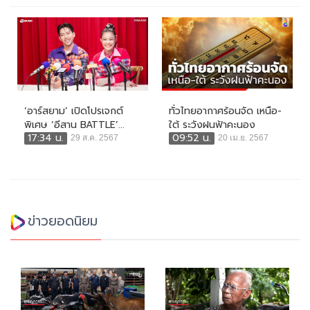
‘อาร์สยาม’ เปิดโปรเจกต์
ทั่วไทยอากาศร้อนจัด เหนือ-
พิเศษ ‘อีสาน BATTLE’...
ใต้ ระวังฝนฟ้าคะนอง
17:34 น.
09:52 น.
29 ส.ค. 2567
20 เม.ย. 2567
ข่าวยอดนิยม