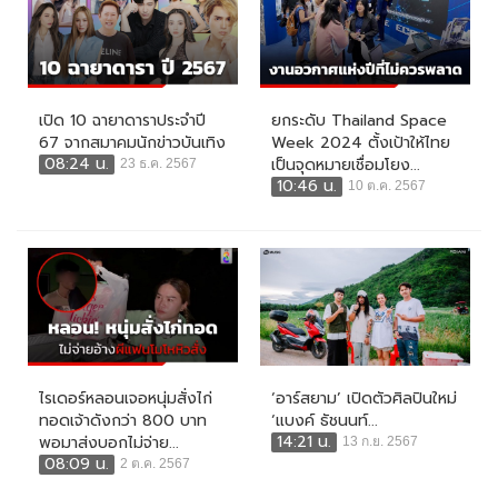
เปิด 10 ฉายาดาราประจำปี
ยกระดับ Thailand Space
67 จากสมาคมนักข่าวบันเทิง
Week 2024 ตั้งเป้าให้ไทย
08:24 น.
เป็นจุดหมายเชื่อมโยง...
23 ธ.ค. 2567
10:46 น.
10 ต.ค. 2567
ไรเดอร์หลอนเจอหนุ่มสั่งไก่
‘อาร์สยาม’ เปิดตัวศิลปินใหม่
ทอดเจ้าดังกว่า 800 บาท
‘แบงค์ ธัชนนท์...
14:21 น.
พอมาส่งบอกไม่จ่าย...
13 ก.ย. 2567
08:09 น.
2 ต.ค. 2567