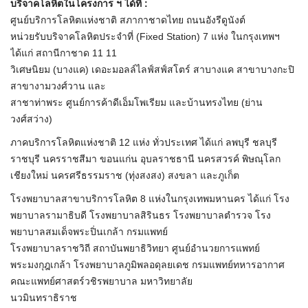
บริจาคโลหิตในโครงการ ฯ ได้ที่ :
ศูนย์บริการโลหิตแห่งชาติ สภากาชาดไทย ถนนอังรีดูนังต์
หน่วยรับบริจาคโลหิตประจำที่ (Fixed Station) 7 แห่ง ในกรุงเทพฯ
ได้แก่ สถานีกาชาด 11 11
วิเศษนิยม (บางแค) เดอะมอลล์ไลฟ์สฟ์สโตร์ สาบางแค สาขาบางกะปิ
สาขางามวงศ์วาน และ
สาชาท่าพระ ศูนย์การค้าดีเอ็มโพเรียม และบ้านทรงไทย (ย่าน
วงศ์สว่าง)
ภาคบริการโลหิตแห่งชาติ 12 แห่ง ทั่วประเทศ ได้แก่ ลพบุรี ชลบุรี
ราชบุรี นครราชสีมา ขอนแก่น อุบลราชธานี นครสวรค์ พิษณุโลก
เชียงใหม่ นครศรีธรรมราช (ทุ่งสงสง) สงขลา และภูเก็ต
โรงพยาบาลสาขาบริการโลหิต 8 แห่งในกรุงเทพมหานคร ได้แก่ โรง
พยาบาลรามาธิบดี โรงพยาบาลสิรินธร โรงพยาบาลตำรวจ โรง
พยาบาลสมเด็จพระปิ่นเกล้า กรมแพทย์
โรงพยาบาลราชวิถี สถาบันพยาธิวิทยา ศูนย์อำนวยการแพทย์
พระมงกุฎเกล้า โรงพยาบาลภูมิพลอดุลยเดช กรมแพทย์ทหารอากาศ
คณะแพทย์ศาสตร์วชิรพยาบาล มหาวิทยาลัย
นวมินทราธิราช