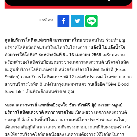
แชร์โพส
ศูนย์บริการโลหิตแห่งชาติ สภากาชาดไทย
ชวนคนไทย ร่วมทำบุญ
บริจาคโลหิตหิตต้อนรับปีใหม่ไทยในโครงการ
"แล้งนี้ ไม่แล้งน้ำใจ
ด้วยการให้โลหิต" ระหว่างวันที่ 8 - 16 เมษายน 2568
เตรียมความ
พร้อมสำรองโลหิตรับมือหยุดยาวช่วงเทศกาลสงกรานต์ บริจาคโลหิต
ณ ศูนย์บริการโลหิตแห่งชาติ หน่วยรับบริจาคโลหิตประจำที่ (Fixed
Station) ภาคบริการโลหิตแห่งชาติ 12 แห่งทั่วประเทศ โรงพยาบาบาล
สาขาบริการโลหิต 8 แห่งในกรุงเทพมหานคร รับเสื้อยืด "Give Blood
Save Life" เป็นที่ระลึกแทนคำขอบคุณ
รองศาสตราจารย์ แพทย์หญิงดุจใจ ชัยวานิชศิริ ผู้อำนวยการศูนย์
บริการโลหิตแห่งชาติ สภากาชาดไทย
เปิดเผยว่า เทศกาลสงกรานต์
ของทุกปี ถือเป็นวันขึ้นปีใหม่ตามประเพณีไทย ประชาชานส่วนใหญ่
เดินทางกลับภูมิลำเนา และร่วมกิจกรรมตามประเพณีกับครอบครัว ส่ง
ผลให้การบริจาคโลหิตลดน้อยลง แต่ความต้องการใช้โลหิตในการ