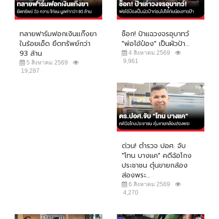
ทลายฟาร์มฟอกเงินแก๊งยา
ช็อก! ป้าแฉวงจรอุบาทว์
ในร้อยเอ็ด ยึดทรัพย์กว่า
"พ่อไอ้ป๋อง" เป็นผัวป้า...
93 ล้าน
4 สิงหาคม 2569
9,961
5 สิงหาคม 2569
19,287
ด่วน! ตำรวจ ปอศ. จับ
"โทน บางแค" คดีฉ้อโกง
ประชาชน ตุ๋นขายกล้อง
ส่องพระ...
6 สิงหาคม 2569
4,270