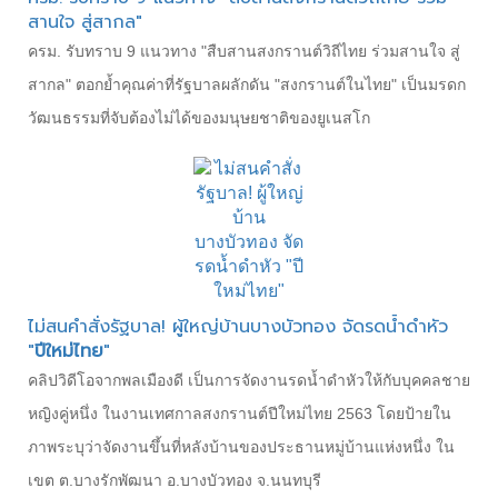
สานใจ สู่สากล"
ครม. รับทราบ 9 แนวทาง "สืบสานสงกรานต์วิถีไทย ร่วมสานใจ สู่
สากล" ตอกย้ำคุณค่าที่รัฐบาลผลักดัน "สงกรานต์ในไทย" เป็นมรดก
วัฒนธรรมที่จับต้องไม่ได้ของมนุษยชาติของยูเนสโก
ไม่สนคำสั่งรัฐบาล! ผู้ใหญ่บ้านบางบัวทอง จัดรดน้ำดำหัว
"
ปีใหม่ไทย
"
คลิปวิดีโอจากพลเมืองดี เป็นการจัดงานรดน้ำดำหัวให้กับบุคคลชาย
หญิงคู่หนึ่ง ในงานเทศกาลสงกรานต์ปีใหม่ไทย 2563 โดยป้ายใน
ภาพระบุว่าจัดงานขึ้นที่หลังบ้านของประธานหมู่บ้านแห่งหนึ่ง ใน
เขต ต.บางรักพัฒนา อ.บางบัวทอง จ.นนทบุรี