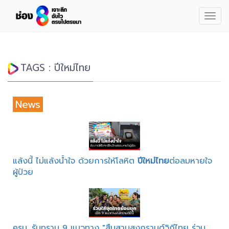
Togg
navig
TAGS : ปีใหม่ไทย
News
แล้งนี้ ไม่แล้งน้ำใจ ด้วยการให้โลหิต
ปีใหม่ไทย
ต่อลมหายใจ
ผู้ป่วย
ครม. รับทราบ 9 แนวทาง "สืบสานสงกรานต์วิถีไทย ร่วม