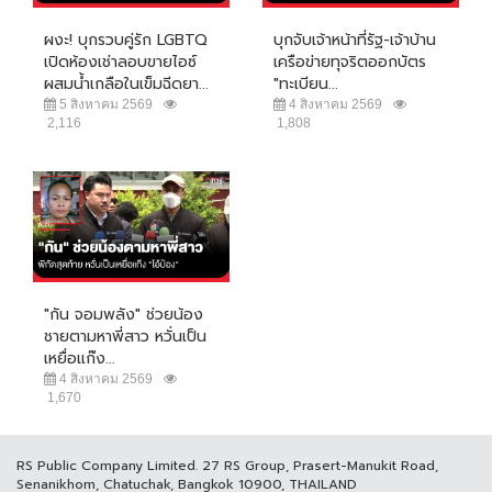
ผงะ! บุกรวบคู่รัก LGBTQ
บุกจับเจ้าหน้าที่รัฐ-เจ้าบ้าน
เปิดห้องเช่าลอบขายไอซ์
เครือข่ายทุจริตออกบัตร
ผสมน้ำเกลือในเข็มฉีดยา...
"ทะเบียน...
5 สิงหาคม 2569
4 สิงหาคม 2569
2,116
1,808
"กัน จอมพลัง" ช่วยน้อง
ชายตามหาพี่สาว หวั่นเป็น
เหยื่อแก๊ง...
4 สิงหาคม 2569
1,670
RS Public Company Limited. 27 RS Group, Prasert-Manukit Road,
Senanikhom, Chatuchak, Bangkok 10900, THAILAND