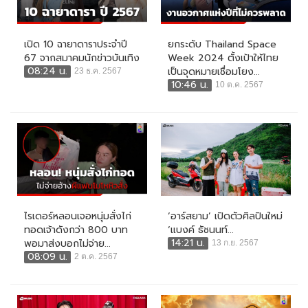
เปิด 10 ฉายาดาราประจำปี
ยกระดับ Thailand Space
67 จากสมาคมนักข่าวบันเทิง
Week 2024 ตั้งเป้าให้ไทย
08:24 น.
เป็นจุดหมายเชื่อมโยง...
23 ธ.ค. 2567
10:46 น.
10 ต.ค. 2567
ไรเดอร์หลอนเจอหนุ่มสั่งไก่
‘อาร์สยาม’ เปิดตัวศิลปินใหม่
ทอดเจ้าดังกว่า 800 บาท
‘แบงค์ ธัชนนท์...
14:21 น.
พอมาส่งบอกไม่จ่าย...
13 ก.ย. 2567
08:09 น.
2 ต.ค. 2567