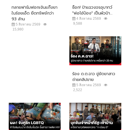
ทลายฟาร์มฟอกเงินแก๊งยา
ช็อก! ป้าแฉวงจรอุบาทว์
ในร้อยเอ็ด ยึดทรัพย์กว่า
"พ่อไอ้ป๋อง" เป็นผัวป้า...
93 ล้าน
4 สิงหาคม 2569
9,588
5 สิงหาคม 2569
15,980
ร้อง ด.ต.ฉาว ขู่ยัดยาสาว
ถ่ายคลิปขาย
5 สิงหาคม 2569
2,522