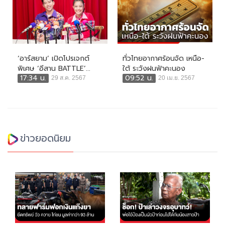
‘อาร์สยาม’ เปิดโปรเจกต์
ทั่วไทยอากาศร้อนจัด เหนือ-
พิเศษ ‘อีสาน BATTLE’...
ใต้ ระวังฝนฟ้าคะนอง
17:34 น.
09:52 น.
29 ส.ค. 2567
20 เม.ย. 2567
ข่าวยอดนิยม