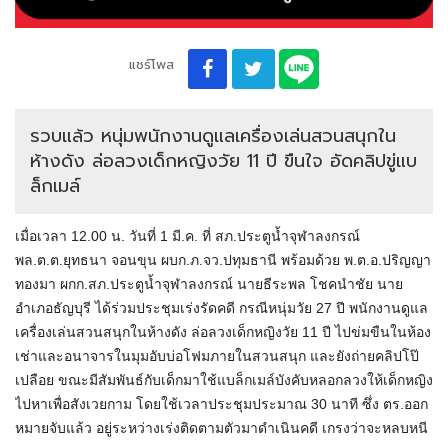
แชร์โพส
รวบแล้ว หนุ่มพนักงานดูแลเครื่องเล่นสวนสนุกใน
ห้างดัง ล่อลวงเด็กหญิงวัย 11 ปี ขืนใจ อัดคลิปขู่แบ
ล็กเมล์
เมื่อเวลา 12.00 น. วันที่ 1 มี.ค. ที่ สภ.ประตูน้ำจุฬาลงกรณ์
พล.ต.ต.ยุทธนา จอนขุน ผบก.ภ.จว.ปทุมธานี พร้อมด้วย พ.ต.อ.ปริญญา
ทองมา ผกก.สภ.ประตูน้ำจุฬาลงกรณ์ นายธีระพล โชคนำชัย นาย
อำเภอธัญบุรี ได้ร่วมประชุมเร่งรัดคดี กรณีหนุ่มวัย 27 ปี พนักงานดูแล
เครื่องเล่นสวนสนุกในห้างดัง ล่อลวงเด็กหญิงวัย 11 ปี ไปข่มขืนในห้อง
เช่าและอนาจารในมุมอับบ่อโฟมภายในสวนสนุก และยังถ่ายคลิปโป๊
เปลือย ขณะมีสัมพันธ์กับเด็กมาใช้แบล็กเมล์บังคับหลอกลวงให้เด็กหญิง
ไปหาเพื่อสังเวยกาม โดยใช้เวลาประชุมประมาณ 30 นาที ซึ่ง ตร.ออก
หมายจับแล้ว อยู่ระหว่างเร่งติดตามตัวมาดำเนินคดี เกรงว่าจะหลบหนี