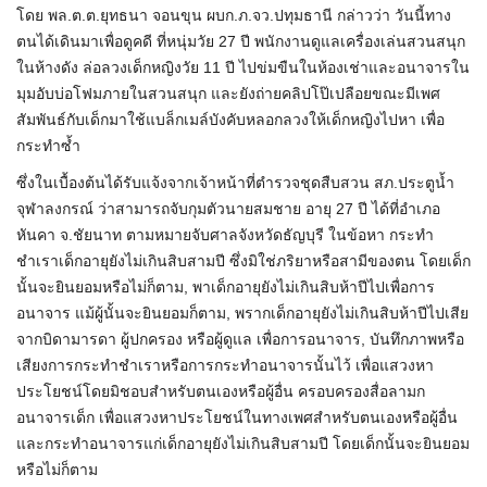
โดย พล.ต.ต.ยุทธนา จอนขุน ผบก.ภ.จว.ปทุมธานี กล่าวว่า วันนี้ทาง
ตนได้เดินมาเพื่อดูคดี ที่หนุ่มวัย 27 ปี พนักงานดูแลเครื่องเล่นสวนสนุก
ในห้างดัง ล่อลวงเด็กหญิงวัย 11 ปี ไปข่มขืนในห้องเช่าและอนาจารใน
มุมอับบ่อโฟมภายในสวนสนุก และยังถ่ายคลิปโป๊เปลือยขณะมีเพศ
สัมพันธ์กับเด็กมาใช้แบล็กเมล์บังคับหลอกลวงให้เด็กหญิงไปหา เพื่อ
กระทำซ้ำ
ซึ่งในเบื้องต้นได้รับแจ้งจากเจ้าหน้าที่ตำรวจชุดสืบสวน สภ.ประตูน้ำ
จุฬาลงกรณ์ ว่าสามารถจับกุมตัวนายสมชาย อายุ 27 ปี ได้ที่อำเภอ
หันคา จ.ชัยนาท ตามหมายจับศาลจังหวัดธัญบุรี ในข้อหา กระทำ
ชำเราเด็กอายุยังไม่เกินสิบสามปี ซึ่งมิใช่ภริยาหรือสามีของตน โดยเด็ก
นั้นจะยินยอมหรือไม่ก็ตาม, พาเด็กอายุยังไม่เกินสิบห้าปีไปเพื่อการ
อนาจาร แม้ผู้นั้นจะยินยอมก็ตาม, พรากเด็กอายุยังไม่เกินสิบห้าปีไปเสีย
จากบิดามารดา ผู้ปกครอง หรือผู้ดูแล เพื่อการอนาจาร, บันทึกภาพหรือ
เสียงการกระทำชำเราหรือการกระทำอนาจารนั้นไว้ เพื่อแสวงหา
ประโยชน์โดยมิชอบสำหรับตนเองหรือผู้อื่น ครอบครองสื่อลามก
อนาจารเด็ก เพื่อแสวงหาประโยชน์ในทางเพศสำหรับตนเองหรือผู้อื่น
และกระทำอนาจารแก่เด็กอายุยังไม่เกินสิบสามปี โดยเด็กนั้นจะยินยอม
หรือไม่ก็ตาม