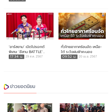
‘อาร์สยาม’ เปิดโปรเจกต์
ทั่วไทยอากาศร้อนจัด เหนือ-
พิเศษ ‘อีสาน BATTLE’...
ใต้ ระวังฝนฟ้าคะนอง
17:34 น.
09:52 น.
29 ส.ค. 2567
20 เม.ย. 2567
ข่าวยอดนิยม