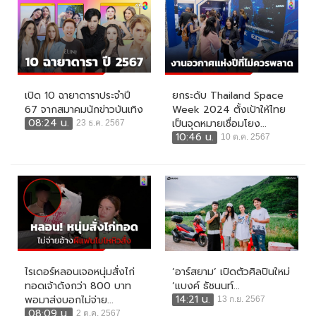
เปิด 10 ฉายาดาราประจำปี
ยกระดับ Thailand Space
67 จากสมาคมนักข่าวบันเทิง
Week 2024 ตั้งเป้าให้ไทย
08:24 น.
เป็นจุดหมายเชื่อมโยง...
23 ธ.ค. 2567
10:46 น.
10 ต.ค. 2567
ไรเดอร์หลอนเจอหนุ่มสั่งไก่
‘อาร์สยาม’ เปิดตัวศิลปินใหม่
ทอดเจ้าดังกว่า 800 บาท
‘แบงค์ ธัชนนท์...
14:21 น.
พอมาส่งบอกไม่จ่าย...
13 ก.ย. 2567
08:09 น.
2 ต.ค. 2567