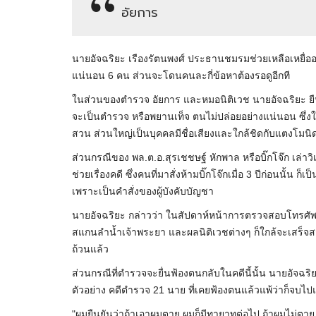
อัยการ
นายอัจฉริยะ เรืองรัตนพงศ์ ประธานชมรมช่วยเหลือเหยื่อ
แน่นอน 6 คน ส่วนจะโดนคนละกี่ข้อหาต้องรอดูอีกที
ในส่วนของตำรวจ อัยการ และหมอนิติเวช นายอัจฉริยะ ยืนย
จะเป็นตำรวจ หรือพยานเท็จ ตนไม่ปล่อยอย่างแน่นอน ซึ่งใ
สวน ส่วนใหญ่เป็นบุคคลมีชื่อเสียงและใกล้ชิดกับแตงโมนิ
ส่วนกรณีของ พล.ต.อ.สุรเชชษฐ์ หักพาล หรือบิ๊กโจ๊ก เล่าวิเคร
ช่วยเรื่องคดี ซึ่งคนที่มาสั่งห้ามบิ๊กโจ๊กเมื่อ 3 ปีก่อนนั้น
เพราะเป็นคำสั่งของผู้บังคับบัญชา
นายอัจฉริยะ กล่าวว่า ในสัปดาห์หน้าการตรวจสอบโทรศัพท
สแกนลำน้ำเจ้าพระยา และผลนิติเวชต่างๆ ก็ใกล้จะเสร็จสมบ
ถ้วนแล้ว
ส่วนกรณีที่ตำรวจจะยื่นฟ้องตนกลับในคดีนี้นั้น นายอัจฉริยะ 
ตัวอย่าง คดีตำรวจ 21 นาย ที่เคยฟ้องตนแล้วแพ้ว่าก็จบไป
"ผมยืนยันว่าถ้าเอาผมตาย ผมก็มีทายาทต่อไป ถ้าผมไม่ตาย 