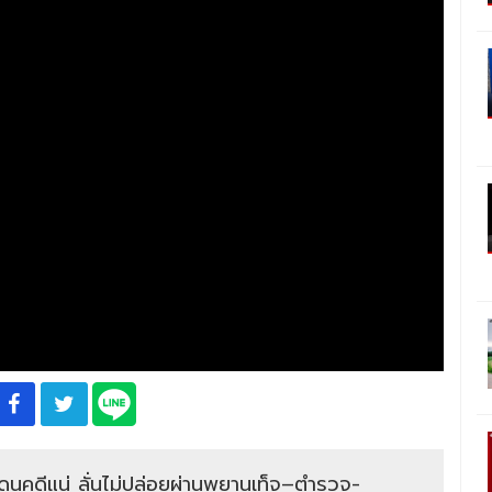
โดนคดีแน่ ลั่นไม่ปล่อยผ่านพยานเท็จ–ตำรวจ-