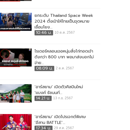
ยกระดับ Thailand Space Week
2024 ตั้งเป้าให้ไทยเป็นจุดหมาย
เชื่อมโยง...
10:46 น.
10 ต.ค. 2567
ไรเดอร์หลอนเจอหนุ่มสั่งไก่ทอดเจ้า
ดังกว่า 800 บาท พอมาส่งบอกไม่
จ่าย...
08:09 น.
2 ต.ค. 2567
‘อาร์สยาม’ เปิดตัวศิลปินใหม่
‘แบงค์ ธัชนนท์...
14:21 น.
13 ก.ย. 2567
‘อาร์สยาม’ เปิดโปรเจกต์พิเศษ
‘อีสาน BATTLE’...
17:34 น.
29 ส.ค. 2567