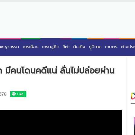
าชญากรรม
การเมือง
เศรษฐกิจ
กีฬา
บันเทิง
ภูมิภาค
เกษตร
ต่างปร
ก มีคนโดนคดีแน่ ลั่นไม่ปล่อยผ่าน
376