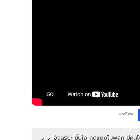
แชร์โพส
อัจฉริยะ มั่นใจ คดีแตงโมพลิก มีคน