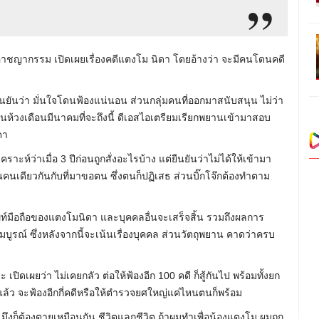
อาชญากรรม เปิดเผยเรื่องคดีแตงโม นิดา โดยอ้างว่า จะมีคนโดนคดี
ันว่า มั่นใจโดนฟ้องแน่นอน ส่วนกลุ่มคนที่ออกมาสนับสนุน ไม่ว่า
นห้วงเดือนมีนาคมที่จะถึงนี้ ดีเอสไอเตรียมเรียกพยานเข้ามาสอบ
ดา
าะห์ว่าเมื่อ 3 ปีก่อนถูกสั่งอะไรบ้าง แต่ยืนยันว่าไม่ได้ให้เข้ามา
 ก็เป็นคนเดียวกันกับที่มาขอตน ซึ่งตนก็ปฏิเสธ ส่วนบิ๊กโจ๊กต้องทำตาม
์มือถือของแตงโมนิดา และบุคคลอื่นจะเสร็จสิ้น รวมถึงผลการ
ูรณ์ ซึ่งหลังจากนี้จะเน้นเรื่องบุคคล ส่วนวัตถุพยาน คาดว่าครบ
เปิดเผยว่า ไม่เคยกลัว ต่อให้ฟ้องอีก 100 คดี ก็สู้กันไป พร้อมทั้งยก
แล้ว จะฟ้องอีกกี่คดีหรือให้ตำรวจยศใหญ่แค่ไหนตนก็พร้อม
มึงก็ต้องตายเหมือนกัน ชีวิตแลกชีวิต ถ้าผมทำเพื่อน้องแตงโม ผมถูก