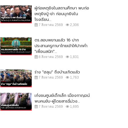
ผู้ก่อเหตุยิงในสถานศึกษา พบก่อ
เหตุยิงปู่-ย่า ก่อนบุกยิงใน
โรงเรียน...
7 สิงหาคม 2569
2,306
ตร.สอบพยานแล้ว 16 ปาก
ประสานครูภาษาไทยเข้าให้ปากคำ
"เพื่อนสนิท"...
8 สิงหาคม 2569
1,831
ร่าง "ฮลุน" ถึงบ้านเกิดแล้ว
7 สิงหาคม 2569
1,763
เก๋งชนศูนย์เด็กเล็ก เมืองกาญจน์
พบคนขับ-ผู้โดยสารฉี่ม่วง...
7 สิงหาคม 2569
1,695