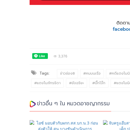
ติดตาม
facebo
3,376
Tags:
ข่าวช่อง8
#คนบนเรือ
#คดีแตงโมน
#แตงโมภัทรธิดา
#อัจฉริยะ
#บิ๊กโจ๊ก
#แตงโมนิ
ข่าวอื่น ๆ ใน หมวดอาชญากรรม