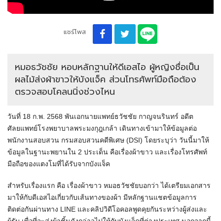
แชร์โพส
หมอธวัชชัย หอบหลักฐานให้ดีเอสไอ ผู้หญิงชื่อเป็น
ผลไม้ส่งผ้าขาวให้บังแจ็ค ส่วนโทรศัพท์มือถือต้อง
ตรวจสอบโคลนนิ่งช่วงไหน
วันที่ 18 ก.พ. 2568 พันเอกนายแพทย์ธวัชชัย กาญจนรินทร์ อดีต
ศัลยแพทย์โรงพยาบาลพระมงกุฎเกล้า เดินทางเข้ามาให้ข้อมูลต่อ
พนักงานสอบสวน กรมสอบสวนคดีพิเศษ (DSI) โดยระบุว่า วันนี้มาให้
ข้อมูลในฐานะพยานใน 2 ประเด็น คือเรื่องผ้าขาว และเรื่องโทรศัพท์
มือถือของแตงโมที่ได้รับจากบังแจ็ค
สำหรับเรื่องแรก คือ เรื่องผ้าขาว หมอธวัชชัยบอกว่า ได้เตรียมเอกสาร
มาให้กับดีเอสไอเกี่ยวกับเส้นทางของผ้า มีหลักฐานแชตข้อมูลการ
ติดต่อกันผ่านทาง LINE และคลิปวิดีโอคอลพูดคุยกันระหว่างผู้ส่งและ