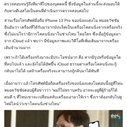
ตรวจสอบจนรู้ถึงที่มาที่ไปของบุคคลนี้ ซึ่งข้อมูลในส่วนนี้จะส่งมอบให้
กับทางดีเอสไอเป็นคนที่ดำเนินการตรวจสอบต่อไป
ส่วนเรื่องโทรศัพท์มือถือ iPhone 13 Pro ของน้องแตงโม หมอธวัชชัย
ยืนยันว่า เครื่องที่ได้รับมาจากบังแจ็คเป็นเครื่องโคลนนิ่งจากเครื่องจริง
ซึ่งไม่แน่ใจว่ามีการโคลนนิ่งมาในช่วงไหน โดยใคร ซึ่งเมื่อกู้ข้อมูลมา
จาก iCloud แล้ว พบว่า มีข้อมูลภาพและวิดีโอที่เพิ่มเติมมาจากเครื่อง
เดิมจำนวนมาก
เพราะถ้าได้เครื่องจริงมาจะมีประโยชน์มาก คือ หากมีรูปหรือข้อมูลใด
ที่ลบไปแล้ว และยังไม่ได้อัพขึ้น iCloud ธรรมดาเครื่องโคลนนิ่งจะกู้
กลับมาไม่ได้ แต่ถ้าเครื่องจริงจะสามารถกู้กลับมาได้ทันที
เมื่อถามว่า แล้วโทรศัพท์มือถือเครื่องจริงของน้องแตงโมตอนนี้อยู่ที่ไหน
หมอธวัชชัยตอบผู้สื่อข่าวว่า “ผมก็ไม่ทราบครับ อาจจะอยู่ที่ผู้ร้ายก็ได้
คนดี ๆ ที่ไหนเขาจะเปลี่ยนสลับเครื่องเอามาให้เรา ซึ่งเราต้องกลับไปดู
ไทม์ไลน์ว่าเขาโคลนนิ่งช่วงไหน”