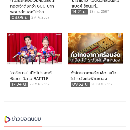
ไรเดอร์หลอนเจอหนุ่มสั่งไก่
‘อาร์สยาม’ เปิดตัวศิลปินใหม่
ทอดเจ้าดังกว่า 800 บาท
‘แบงค์ ธัชนนท์...
14:21 น.
พอมาส่งบอกไม่จ่าย...
13 ก.ย. 2567
08:09 น.
2 ต.ค. 2567
‘อาร์สยาม’ เปิดโปรเจกต์
ทั่วไทยอากาศร้อนจัด เหนือ-
พิเศษ ‘อีสาน BATTLE’...
ใต้ ระวังฝนฟ้าคะนอง
17:34 น.
09:52 น.
29 ส.ค. 2567
20 เม.ย. 2567
ข่าวยอดนิยม