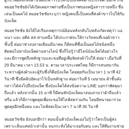
ผู้รับ เพื่อที่จะส่งผ้าชิ้นดังกล่าวไปให้กับบังแจ็คที่ต่างประเทศ นอกจากนี้
หมอธวัชชัยยังได้เปิดเผยภาพถ่ายซึ่งเป็นภาพของหญิงสาวรายหนึ่ง ชื่อ
เล่นเป็นผลไม้ หมอธวัชชัยระบุว่า หญิงคนนี้เป็นคนที่ส่งผ้าขาวไปให้กับ
บังแจ็ค
หมอธวัชชัย ยังได้ไล่เรียงเหตุการณ์ย้อนหลังกลับไปหลังเกิดเหตุว่า แอ
นนา และ อดีต สส.ท่านหนึ่ง ได้ประกาศจะให้รางวัลคนที่เจอผ้าขาว
ชิ้นนี้ ต่อมาช่วงปลายเดือนมีนาคม ก็มีคนที่ชื่อเป็นผลไม้ชนิดหนึ่ง
ติดต่อไปหาบังแจ็คผ่านทางไลน์ ซึ่งก็ไม่รู้ว่ามีไลน์บังแจ็คได้อย่างไร
และมีการพูดถึงหลักฐานและขอที่อยู่เพื่อจัดส่งผ้าไปให้ ต่อมา เมื่อวันที่
29 มีนาคม เวลา 13.53 น. ตามเวลาประเทศไทย ก็มีการสนทนากัน
ระหว่างผู้ส่งผ้าและผู้รับซึ่งก็คือบังแจ็ค โดยคุยกันเป็นเวลา 1 นาที 42
วินาที ซึ่งมีคลิปอัดเอาไว้เป็นหลักฐาน ต่อมาวันที่ 5 เมษายน ผ้าชิ้นดัง
กล่าวได้ส่งไปถึงบังแจ็ค ซึ่งบังแจ็คได้ส่งข้อความ LINE บอกว่าพัสดุมา
ถึงแล้ว หลังจากนั้น 15 นาที ก็มีคนทักบังแจ็คมาสอบถามว่าผ้าถึงแล้ว
หรือ แล้วก็มีการพูดคุยเพื่อจะขอให้ไลฟ์สดร่วมกัน โดยมีทนายมาร่วม
พูดคุยอีกหนึ่งคน และไลฟ์สดเป็นเวลา 7 นาที 36 วินาที
หมอธวัชชัย ยังบอกอีกว่า ตอนนั้นตัวบังแจ็คเองไม่รู้ว่าใครเป็นผู้ส่ง
เพราะเห็นแค่หน้าเท่านั้น จนกระทั่งได้มาเจอกับตน และให้ทีมงานช่วย