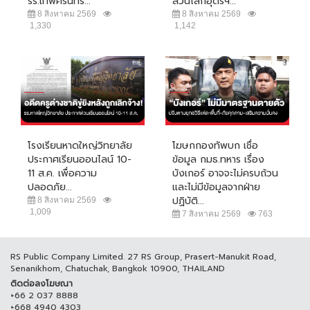
รร.เทพศิรินทร์...
สวนโลกอุดรฯ...
8 สิงหาคม 2569
8 สิงหาคม 2569
1,330
1,142
โรงเรียนหาดใหญ่วิทยาลัย
โฆษกกองทัพบก เชื่อ
ประกาศเรียนออนไลน์ 10-
ข้อมูล กมธ.ทหาร เรื่อง
11 ส.ค. เพื่อความ
บังเกอร์ อาจจะไม่ครบถ้วน
ปลอดภัย...
และไม่มีข้อมูลจากฝ่าย
ปฏิบัติ...
8 สิงหาคม 2569
1,009
7 สิงหาคม 2569
763
RS Public Company Limited. 27 RS Group, Prasert-Manukit Road,
Senanikhom, Chatuchak, Bangkok 10900, THAILAND
ติดต่อลงโฆษณา
+66 2 037 8888
+668 4940 4303