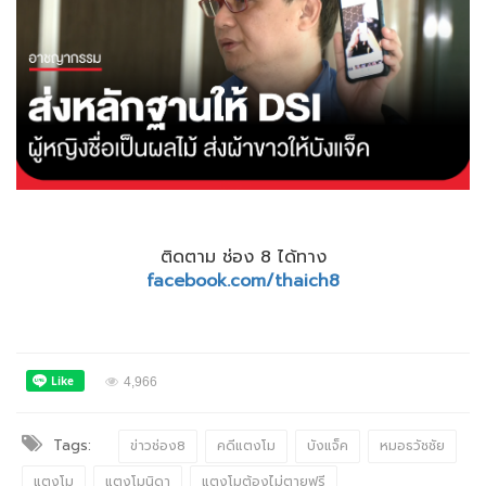
ติดตาม ช่อง 8 ได้ทาง
facebook.com/thaich8
4,966
Tags:
ข่าวช่อง8
คดีแตงโม
บังแจ็ค
หมอธวัชชัย
แตงโม
แตงโมนิดา
แตงโมต้องไม่ตายฟรี