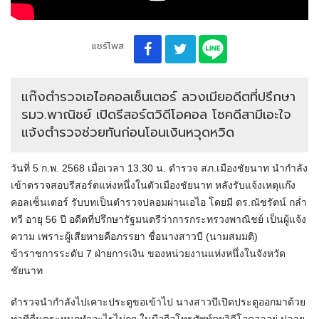
แชร์โพส
แก๊งตำรวจเอไอคอลเซ็นเตอร์ ลวงเมียอดีตที่ปรึกษา
รมว.พาณิชย์ เปิดรีสอร์ตวิดีโอคอล โชคดีสามีเอะใจ
แจ้งตำรวจช่วยทันก่อนโอนเงินหวุดหวิด
วันที่ 5 ก.พ. 2568 เมื่อเวลา 13.30 น. ตำรวจ สภ.เมืองชัยนาท นำกำลัง
เข้าตรวจสอบรีสอร์ตแห่งหนึ่งในตัวเมืองชัยนาท หลังรับแจ้งเหตุแก๊ง
คอลเซ็นเตอร์ รับบทเป็นตำรวจปลอมผ่านเอไอ โดยมี ดร.ณัชรัตน์ กล่ำ
ทวี อายุ 56 ปี อดีตที่ปรึกษารัฐมนตรีว่าการกระทรวงพาณิชย์ เป็นผู้แจ้ง
ความ เพราะผู้เสียหายคือภรรยา ชื่อนางสาวบี (นามสมมติ)
ข้าราชการระดับ 7 ฝ่ายการเงิน ของหน่วยงานแห่งหนึ่งในจังหวัด
ชัยนาท
ตำรวจนำกำลังไปเคาะประตูขอเข้าไป นางสาวบีเปิดประตูออกมาด้วย