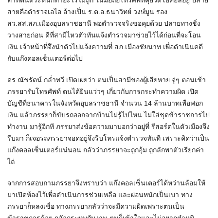
ท่าทีตื่นตระหนกทำอะไรไม่ถูก ในมือถือโทรศัพท์คุยวิดีโอคอลอยู่ ปลาย
สายคือตำรวจเอไอ อ้างเป็น ร.ต.อ.ธนาวิทย์ วงษ์มูน รอง
สว.สส.สภ.เมืองอุบลราชธานี พอตำรวจจริงขอคุยด้วย ปลายทางชิ่ง
วางสายก่อน ดีที่สามีไหวตัวทันแจ้งตำรวจมาช่วยไว้ได้ก่อนที่จะโอน
เงิน เจ้าหน้าที่จึงนำตัวไปแจ้งความที่ สภ.เมืองชัยนาท เพื่อดำเนินคดี
กับแก๊งคอลเซ็นเตอร์ต่อไป
ดร.ณัชรัตน์ กล่ำทวี เปิดเผยว่า ตนเป็นสามีของผู้เสียหาย จู่ๆ ตอนเช้า
ภรรยารับโทรศัพท์ ตนได้ยินแว่วๆ เกี่ยวกับการกระทำความผิด เปิด
บัญชีที่ธนาคารในจังหวัดอุบลราชธานี จำนวน 14 ล้านบาทเพื่อฟอก
เงิน แล้วภรรยาก็ขับรถออกจากบ้านไม่รู้ไปไหน ไม่ใส่ชุดข้าราชการไป
ทำงาน มารู้อีกที ภรรยาส่งข้อความมาบอกว่าอยู่ที่ รีสอร์ตในตัวเมืองจึง
รีบมา ก็เจอรถภรรยาจอดอยู่จึงรีบโทรแจ้งตำรวจทันที เพราะคิดว่าเป็น
แก๊งคอลเซ็นเตอร์แน่นอน กลัวว่าภรรยาจะถูกอุ้ม ถูกลักพาตัวเรียกค่า
ไถ่
จากการสอบถามภรรยาจึงทราบว่า แก๊งคอลเซ็นเตอร์ได้หว่านล้อมให้
มาเปิดห้องไว้เพื่อดำเนินการช่วยเหลือ และผ่อนหนักเป็นเบา ทาง
ภรรยาก็หลงเชื่อ ทางภรรยากลัวว่าจะมีความผิดเพราะตนเป็น