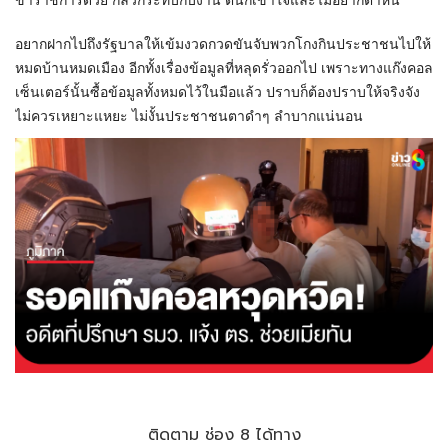
ข้าราชการด้วย กลัวกระทบกับงาน ตนก็เข้าใจและไม่อยากตำหนิ
อยากฝากไปถึงรัฐบาลให้เข้มงวดกวดขันจับพวกโกงกินประชาชนไปให้
หมดบ้านหมดเมือง อีกทั้งเรื่องข้อมูลที่หลุดรั่วออกไป เพราะทางแก๊งคอล
เซ็นเตอร์นั้นซื้อข้อมูลทั้งหมดไว้ในมือแล้ว ปราบก็ต้องปราบให้จริงจัง
ไม่ควรเหยาะแหยะ ไม่งั้นประชาชนตาดำๆ ลำบากแน่นอน
ติดตาม ช่อง 8 ได้ทาง