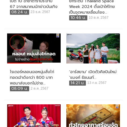
เปิด 10 ฉายาดาราประจำปี
ยกระดับ Thailand Space
67 จากสมาคมนักข่าวบันเทิง
Week 2024 ตั้งเป้าให้ไทย
08:24 น.
เป็นจุดหมายเชื่อมโยง...
23 ธ.ค. 2567
10:46 น.
10 ต.ค. 2567
ไรเดอร์หลอนเจอหนุ่มสั่งไก่
‘อาร์สยาม’ เปิดตัวศิลปินใหม่
ทอดเจ้าดังกว่า 800 บาท
‘แบงค์ ธัชนนท์...
14:21 น.
พอมาส่งบอกไม่จ่าย...
13 ก.ย. 2567
08:09 น.
2 ต.ค. 2567