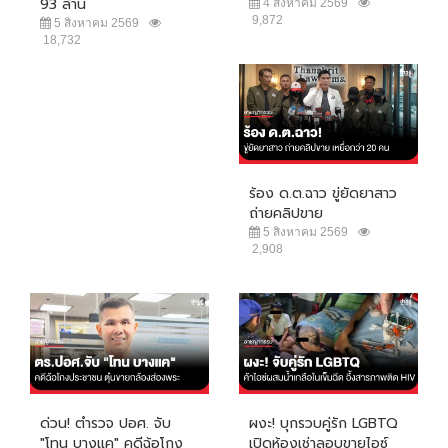
93 ล้าน
4 สิงหาคม 2569
9,872
5 สิงหาคม 2569
18,732
ร้อง ด.ต.ฉาว ขู่ยัดยาสาว
ถ่ายคลิปขาย
5 สิงหาคม 2569
2,908
ด่วน! ตำรวจ ปอศ. จับ
ผงะ! บุกรวบคู่รัก LGBTQ
"โทน บางแค" คดีฉ้อโกง
เปิดห้องเช่าลอบขายไอซ์