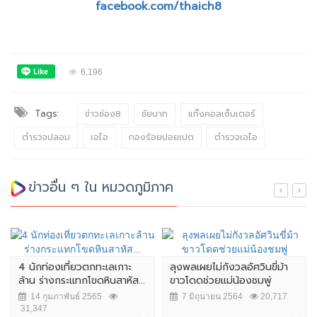
facebook.com/thaich8
6,196
Tags:
ข่าวช่อง8
ชัยนาท
แก๊งคอลเซ็นเตอร์
ตำรวจปลอม
เอไอ
กองร้อยปอยเปต
ตำรวจเอไอ
ข่าวอื่น ๆ ใน หมวดภูมิภาค
4 นักท่องเที่ยวตกทะเลเกาะ
ลุงพลเผยไม่กังวลอัศวินขี่ม้า
สย
ล้าน ร่างกระแทกโขดหินสาหัส...
ขาวโดดช่วยแม่น้องชมพู่
ฝั
เด
14 กุมภาพันธ์ 2565
7 มิถุนายน 2564
20,717
31,347