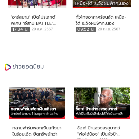
‘อาร์สยาม’ เปิดโปรเจกต์
ทั่วไทยอากาศร้อนจัด เหนือ-
พิเศษ ‘อีสาน BATTLE’...
ใต้ ระวังฝนฟ้าคะนอง
17:34 น.
09:52 น.
29 ส.ค. 2567
20 เม.ย. 2567
ข่าวยอดนิยม
ทลายฟาร์มฟอกเงินแก๊งยา
ช็อก! ป้าแฉวงจรอุบาทว์
ในร้อยเอ็ด ยึดทรัพย์กว่า
"พ่อไอ้ป๋อง" เป็นผัวป้า...