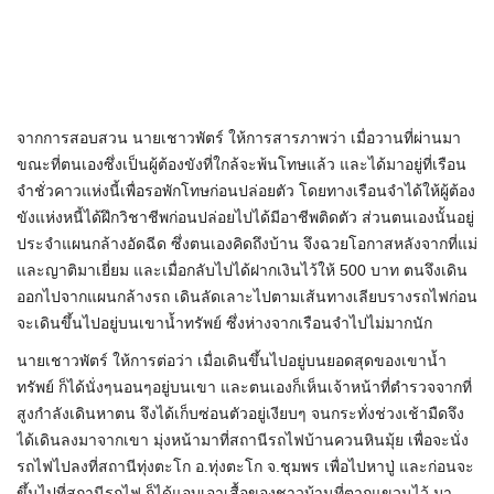
จากการสอบสวน นายเชาวพัตร์ ให้การสารภาพว่า เมื่อวานที่ผ่านมา
ขณะที่ตนเองซึ่งเป็นผู้ต้องขังที่ใกล้จะพ้นโทษแล้ว และได้มาอยู่ที่เรือน
จำชั่วคาวแห่งนี้เพื่อรอพักโทษก่อนปล่อยตัว โดยทางเรือนจำได้ให้ผู้ต้อง
ขังแห่งหนี้ได้ฝึกวิชาชีพก่อนปล่อยไปได้มีอาชีพติดตัว ส่วนตนเองนั้นอยู่
ประจำแผนกล้างอัดฉีด ซึ่งตนเองคิดถึงบ้าน จึงฉวยโอกาสหลังจากที่แม่
และญาติมาเยี่ยม และเมื่อกลับไปได้ฝากเงินไว้ให้ 500 บาท ตนจึงเดิน
ออกไปจากแผนกล้างรถ เดินลัดเลาะไปตามเส้นทางเลียบรางรถไฟก่อน
จะเดินขึ้นไปอยู่บนเขาน้ำทรัพย์ ซึ่งห่างจากเรือนจำไปไม่มากนัก
นายเชาวพัตร์ ให้การต่อว่า เมื่อเดินขึ้นไปอยู่บนยอดสุดของเขาน้ำ
ทรัพย์ ก็ได้นั่งๆนอนๆอยู่บนเขา และตนเองก็เห็นเจ้าหน้าที่ตำรวจจากที่
สูงกำลังเดินหาตน จึงได้เก็บซ่อนตัวอยู่เงียบๆ จนกระทั่งช่วงเช้ามืดจึง
ได้เดินลงมาจากเขา มุ่งหน้ามาที่สถานีรถไฟบ้านควนหินมุ้ย เพื่อจะนั่ง
รถไฟไปลงที่สถานีทุ่งตะโก อ.ทุ่งตะโก จ.ชุมพร เพื่อไปหาปู่ และก่อนจะ
ขึ้นไปที่สถานีรถไฟ ก็ได้แอบเอาเสื้อของชาวบ้านที่ตากแขวนไว้ มา