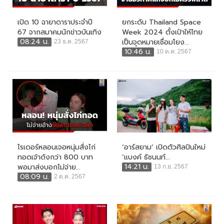
เปิด 10 ฉายาดาราประจำปี
ยกระดับ Thailand Space
67 จากสมาคมนักข่าวบันเทิง
Week 2024 ตั้งเป้าให้ไทย
08:24 น.
เป็นจุดหมายเชื่อมโยง...
23 ธ.ค. 2567
10:46 น.
10 ต.ค. 2567
ไรเดอร์หลอนเจอหนุ่มสั่งไก่
‘อาร์สยาม’ เปิดตัวศิลปินใหม่
ทอดเจ้าดังกว่า 800 บาท
‘แบงค์ ธัชนนท์...
14:21 น.
พอมาส่งบอกไม่จ่าย...
13 ก.ย. 2567
08:09 น.
2 ต.ค. 2567