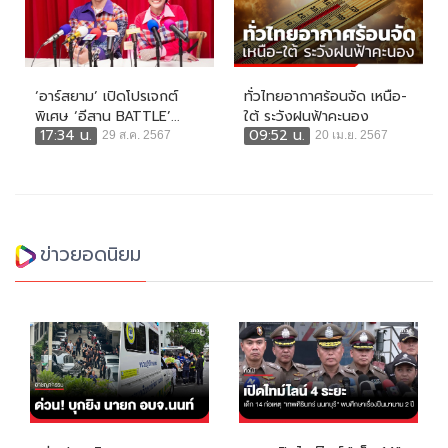
‘อาร์สยาม’ เปิดโปรเจกต์
ทั่วไทยอากาศร้อนจัด เหนือ-
พิเศษ ‘อีสาน BATTLE’...
ใต้ ระวังฝนฟ้าคะนอง
17:34 น.
09:52 น.
29 ส.ค. 2567
20 เม.ย. 2567
ข่าวยอดนิยม