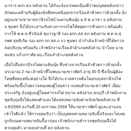
นาการ ผกก.สภ.หลังสวน ได้รับแจ้งจากพลเมืองดีว่าพบบุคคลดังกล่าว
ลักษณะคล้ายกับผู้ต้องขังที่หลบหนีออกจากเรือนจำชั่วคราวห้วยกลั้ง นั่ง
อยู่บนชานชาลาสถานีรถไฟบ้านควนหินมุ้ย ม.9 ต.นาขา อ.หลังสวน
จ.ชุมพร จึงได้ประสานกับทางการรถไฟให้หยุดการชั่วคราว พร้อมสั่ง
การให้ พ.ต.ท.ธีรนันท์ ชุมวรฐายี รอง ผกก.สส.สภ.หลังสวน พ.ต.ท.สุ
รพศ สุทธิเกิด รอง ผกก.กก.สส.ภ.จว.ชุมพร นำกำลังเจ้าหน้าที่ได้ตรวจ
สอบจับกุม พร้อมกับ เจ้าพนักงานเรือนจำอำเภอหลังสวน นำโดย นาย
สมชบ แก้วภราดัย ผบ.เรือนจำอำเภอหลังสวน
เมื่อไปถึงสถานีรถไฟควนหินมุ้ย ซึ่งห่างจากเรือนจำชั่วคราวห้วยกลั้ง
ประมาณ 2 กม.เจ้าหน้าที่ไม่พบนายเชาวพัตร์ อายุ 30 ปี ซึ่งเป็นผู้ต้อง
โทษที่หลบหนีแต่อย่างใด จึงได้กระจายตรวจค้นโดยรอบสถานีรถไฟ
พร้อมกับขึ้นไปตรวจสอบพบตู้โดยสาร จนพบตัวนายเชาวพัตร์ เอี่ยม
ประเสริฐ นั่งอยู่บนตู้โดยสารรถไฟ ขบวน หลังสวน-ธนบุรี เจ้าพนักงาน
ชุดจับกุมจึงได้แสดงตัวและได้แสดงหมายจับศาลจังหวัดหลังสวน ที่
จ.8/2568 ลงวันที่ 20 มกราคม 2568 ให้นายเชาวพัตร์ ดูและอ่านจน
เข้าใจดีแล้ว ให้การยอมรับว่า เป็นบุคคลตามหมายจับนี้จริงและไม่เคย
ถูกจับกุมตามหมายจับนี้มาก่อน เจ้าพนักงานตำรวจชุดจับกุมจึงได้
ควบคุมตัว มาสอบสวนที่ สภ.หลังสวน