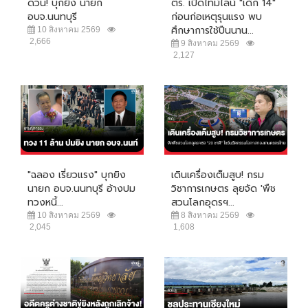
ด่วน! บุกยิง นายก
ตร. เปิดไทม์ไลน์ "เด็ก 14"
อบจ.นนทบุรี
ก่อนก่อเหตุรุนแรง พบ
ศึกษาการใช้ปืนนาน...
10 สิงหาคม 2569
2,666
9 สิงหาคม 2569
2,127
"ฉลอง เรี่ยวแรง" บุกยิง
เดินเครื่องเต็มสูบ! กรม
นายก อบจ.นนทบุรี อ้างปม
วิชาการเกษตร ลุยจัด 'พืช
ทวงหนี้...
สวนโลกอุดรฯ...
10 สิงหาคม 2569
8 สิงหาคม 2569
2,045
1,608