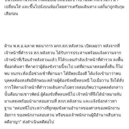
เปลี่ยนใส่ และขึ้นไปนั่งบนห้องโดยสารเตรียมเดินทาง แต่ก็มาถูกจับกุม
เสียก่อน
ด้าน พ.ต.อ.ฉลาด พลนาการ ผกก.สภ.หลังสวน เปิดเผยว่า หลังจากที่
เจ้าหน้าที่ตำรวจ สภ.หลังสวน ได้รับการประสานพร้อมแจ้งความจาก
เจ้าหน้าที่เรือนจำหลังสวนแล้ว ก็ได้ระดมกำลังเจ้าหน้าที่ตำรวจ ลงพื้น
ที่ออกค้นหา ที่คาดว่าผู้ต้องขังรายนี้จะไป แต่ที่ผ่านมาตลอดทั้งคืน ก็ไม่
พบ จนกระทั่งเมื่อช่วงเช้าที่ผ่านมา ได้มีพลเมืองดี ได้แจ้งเข้ามาว่าพบ
บุคคลต้องสงสัยมีลักษณะคล้ายผู้ต้องขังทมี่หลบหนี ไปเมื่อวาน จึงได้สั่ง
การให้ทางเจ้าหน้าที่ตำรวจเดินทางไปตรวจสอบก้พบว่าบุคคลดังกล่าว
นั้นคือนายเชาวพัตน์ ผู้ต้องขังที่หลบหนีไป เจ้าหน้าที่จึงได้นำหมายจับ
มาแสดงพร้อมนำมาสอบสวนที่ สภภ.หลังสวน และแจ้งข้อกล่าวหา
ฐาน “หลบหนีไประหว่างที่ถูกคุมขังตามอำนาจของศาลของพนักงาน
อัยการ ของพนักงานสอบสวน หรือของเจ้าพนักงานผู้มีอำนาจสืบสวน
คดีอาญา” ส่งดำเนินคดีต่อไป