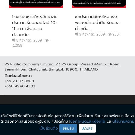
โรงเรียนหาดใหญ่วิทยาลัย
ชลประทานเชียงใหม่ เร่ง
ประกาศเรียนออนไลน์ 10-
พร่องน้ำแม่น้ำปิง รับมวล
11 ส.ค. เพื่อความ
น้ำเหนือ...
ปลอดภัย...
9 สิงหาคม 2569
933
8 สิงหาคม 2569
1,358
RS Public Company Limited. 27 RS Group, Prasert-Manukit Road,
Senanikhom, Chatuchak, Bangkok 10900, THAILAND
ติดต่อลงโฆษณา
+66 2 037 8888
+668 4940 4303
© COPYRIGHT 2017 THAICH8.COM, ALL RIGHT RESERVED.
เว็บไซต์นี้ใช้คุกกี้ในการจัดเก็บข้อมูลการใช้งาน เพื่อนำมาปรับปรุงและพัฒนาเนื้อหา
ข้อกำหนดและเงื่อนไข
นโยบายความเป็นส่วนตัว
ให้ตรงความสนใจของผู้ใช้งาน โปรดศึกษา
ข้อกำหนดและเงื่อนไข
และ
นโยบายความ
เป็นส่วนตัว
ยอมรับ
ปฏิเสธ