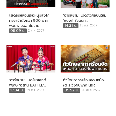
ไรเดอร์หลอนเจอหนุ่มสั่งไก่
‘อาร์สยาม’ เปิดตัวศิลปินใหม่
ทอดเจ้าดังกว่า 800 บาท
‘แบงค์ ธัชนนท์...
14:21 น.
พอมาส่งบอกไม่จ่าย...
13 ก.ย. 2567
08:09 น.
2 ต.ค. 2567
‘อาร์สยาม’ เปิดโปรเจกต์
ทั่วไทยอากาศร้อนจัด เหนือ-
พิเศษ ‘อีสาน BATTLE’...
ใต้ ระวังฝนฟ้าคะนอง
17:34 น.
09:52 น.
29 ส.ค. 2567
20 เม.ย. 2567