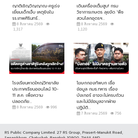
ญาติเชิญวิญญาณ-ครูเร่ง
เดินเครื่องเต็มสูบ! กรม
เยี่ยมเด็กเจ็บ เหตุยิงใน
วิชาการเกษตร ลุยจัด 'พืช
รร.เทพศิรินทร์...
สวนโลกอุดรฯ...
8 สิงหาคม 2569
8 สิงหาคม 2569
1,317
1,120
โรงเรียนหาดใหญ่วิทยาลัย
โฆษกกองทัพบก เชื่อ
ประกาศเรียนออนไลน์ 10-
ข้อมูล กมธ.ทหาร เรื่อง
11 ส.ค. เพื่อความ
บังเกอร์ อาจจะไม่ครบถ้วน
ปลอดภัย...
และไม่มีข้อมูลจากฝ่าย
ปฏิบัติ...
8 สิงหาคม 2569
996
7 สิงหาคม 2569
756
RS Public Company Limited. 27 RS Group, Prasert-Manukit Road,
Senanikhom, Chatuchak, Bangkok 10900, THAILAND