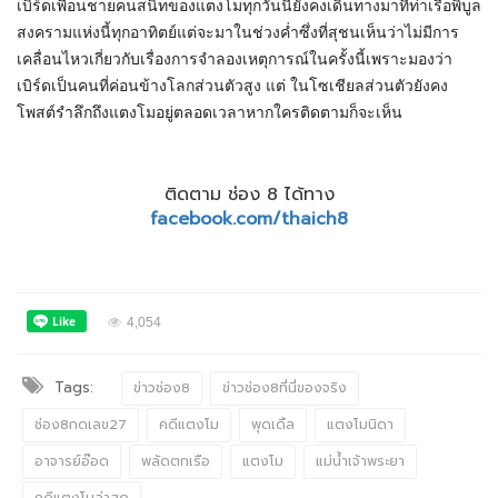
เบิร์ดเพื่อนชายคนสนิทของแตงโมทุกวันนี้ยังคงเดินทางมาที่ท่าเรือพิบูล
สงครามแห่งนี้ทุกอาทิตย์แต่จะมาในช่วงค่ำซึ่งที่สุชนเห็นว่าไม่มีการ
เคลื่อนไหวเกี่ยวกับเรื่องการจำลองเหตุการณ์ในครั้งนี้เพราะมองว่า
เบิร์ดเป็นคนที่ค่อนข้างโลกส่วนตัวสูง แต่ ในโซเชียลส่วนตัวยังคง
โพสต์รำลึกถึงแตงโมอยู่ตลอดเวลาหากใครติดตามก็จะเห็น
ติดตาม ช่อง 8 ได้ทาง
facebook.com/thaich8
4,054
Tags:
ข่าวช่อง8
ข่าวช่อง8ที่นี่ของจริง
ช่อง8กดเลข27
คดีแตงโม
พุดเดิ้ล
แตงโมนิดา
อาจารย์อ๊อด
พลัดตกเรือ
แตงโม
แม่น้ำเจ้าพระยา