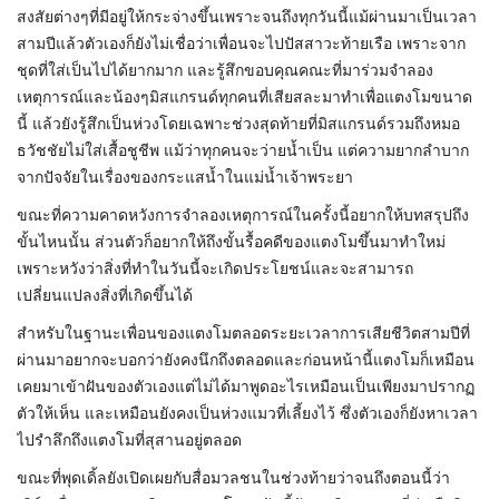
สงสัยต่างๆที่มีอยู่ให้กระจ่างขึ้นเพราะจนถึงทุกวันนี้แม้ผ่านมาเป็นเวลา
สามปีแล้วตัวเองก็ยังไม่เชื่อว่าเพื่อนจะไปปัสสาวะท้ายเรือ เพราะจาก
ชุดที่ใส่เป็นไปได้ยากมาก และรู้สึกขอบคุณคณะที่มาร่วมจำลอง
เหตุการณ์และน้องๆมิสแกรนด์ทุกคนที่เสียสละมาทำเพื่อแตงโมขนาด
นี้ แล้วยังรู้สึกเป็นห่วงโดยเฉพาะช่วงสุดท้ายที่มิสแกรนด์รวมถึงหมอ
ธวัชชัยไม่ใส่เสื้อชูชีพ แม้ว่าทุกคนจะว่ายน้ำเป็น แต่ความยากลำบาก
จากปัจจัยในเรื่องของกระแสน้ำในแม่น้ำเจ้าพระยา
ขณะที่ความคาดหวังการจำลองเหตุการณ์ในครั้งนี้อยากให้บทสรุปถึง
ขั้นไหนนั้น ส่วนตัวก็อยากให้ถึงขั้นรื้อคดีของแตงโมขึ้นมาทำใหม่
เพราะหวังว่าสิ่งที่ทำในวันนี้จะเกิดประโยชน์และจะสามารถ
เปลี่ยนแปลงสิ่งที่เกิดขึ้นได้
สำหรับในฐานะเพื่อนของแตงโมตลอดระยะเวลาการเสียชีวิตสามปีที่
ผ่านมาอยากจะบอกว่ายังคงนึกถึงตลอดและก่อนหน้านี้แตงโมก็เหมือน
เคยมาเข้าฝันของตัวเองแต่ไม่ได้มาพูดอะไรเหมือนเป็นเพียงมาปรากฏ
ตัวให้เห็น และเหมือนยังคงเป็นห่วงแมวที่เลี้ยงไว้ ซึ่งตัวเองก็ยังหาเวลา
ไปรำลึกถึงแตงโมที่สุสานอยู่ตลอด
ขณะที่พุดเดิ้ลยังเปิดเผยกับสื่อมวลชนในช่วงท้ายว่าจนถึงตอนนี้ว่า