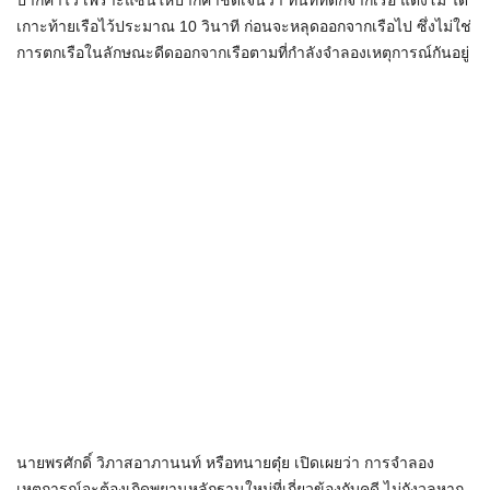
ปากคำไว้ เพราะแซนให้ปากคำชัดเจนว่า ทันทีที่ตกจากเรือ แตงโม ได้
เกาะท้ายเรือไว้ประมาณ 10 วินาที ก่อนจะหลุดออกจากเรือไป ซึ่งไม่ใช่
การตกเรือในลักษณะดีดออกจากเรือตามที่กำลังจำลองเหตุการณ์กันอยู่
นายพรศักดิ์ วิภาสอาภานนท์ หรือทนายตุ๋ย เปิดเผยว่า การจำลอง
เหตุการณ์จะต้องเกิดพยานหลักฐานใหม่ที่เกี่ยวข้องกับคดี ไม่กังวลหาก