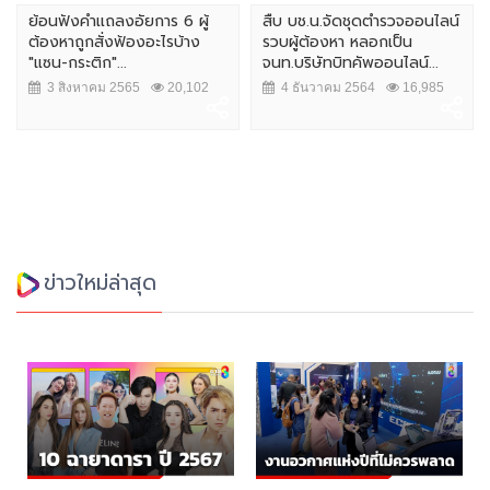
ย้อนฟังคำเเถลงอัยการ 6 ผู้
สืบ บช.น.จัดชุดตำรวจออนไลน์
ต้องหาถูกสั่งฟ้องอะไรบ้าง
รวบผู้ต้องหา หลอกเป็น
"แซน-กระติก"...
จนท.บริษัทบิทคัพออนไลน์...
3 สิงหาคม 2565
20,102
4 ธันวาคม 2564
16,985
ข่าวใหม่ล่าสุด