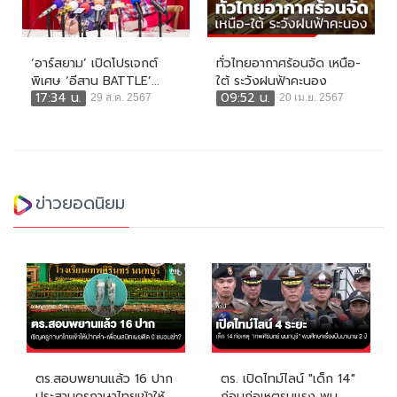
‘อาร์สยาม’ เปิดโปรเจกต์
ทั่วไทยอากาศร้อนจัด เหนือ-
พิเศษ ‘อีสาน BATTLE’...
ใต้ ระวังฝนฟ้าคะนอง
17:34 น.
09:52 น.
29 ส.ค. 2567
20 เม.ย. 2567
ข่าวยอดนิยม
ตร.สอบพยานแล้ว 16 ปาก
ตร. เปิดไทม์ไลน์ "เด็ก 14"
ประสานครูภาษาไทยเข้าให้
ก่อนก่อเหตุรุนแรง พบ