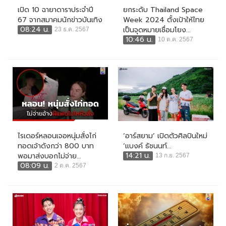
เปิด 10 ฉายาดาราประจำปี
ยกระดับ Thailand Space
67 จากสมาคมนักข่าวบันเทิง
Week 2024 ตั้งเป้าให้ไทย
08:24 น.
เป็นจุดหมายเชื่อมโยง...
23 ธ.ค. 2567
10:46 น.
10 ต.ค. 2567
ไรเดอร์หลอนเจอหนุ่มสั่งไก่
‘อาร์สยาม’ เปิดตัวศิลปินใหม่
ทอดเจ้าดังกว่า 800 บาท
‘แบงค์ ธัชนนท์...
14:21 น.
พอมาส่งบอกไม่จ่าย...
13 ก.ย. 2567
08:09 น.
2 ต.ค. 2567