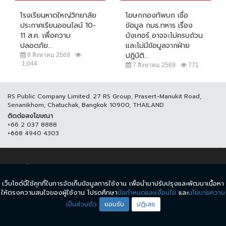
โรงเรียนหาดใหญ่วิทยาลัย
โฆษกกองทัพบก เชื่อ
ประกาศเรียนออนไลน์ 10-
ข้อมูล กมธ.ทหาร เรื่อง
11 ส.ค. เพื่อความ
บังเกอร์ อาจจะไม่ครบถ้วน
ปลอดภัย...
และไม่มีข้อมูลจากฝ่าย
ปฏิบัติ...
8 สิงหาคม 2569
1,044
7 สิงหาคม 2569
771
RS Public Company Limited. 27 RS Group, Prasert-Manukit Road,
Senanikhom, Chatuchak, Bangkok 10900, THAILAND
ติดต่อลงโฆษณา
+66 2 037 8888
+668 4940 4303
© COPYRIGHT 2017 THAICH8.COM, ALL RIGHT RESERVED.
เว็บไซต์นี้ใช้คุกกี้ในการจัดเก็บข้อมูลการใช้งาน เพื่อนำมาปรับปรุงและพัฒนาเนื้อหา
ข้อกำหนดและเงื่อนไข
นโยบายความเป็นส่วนตัว
ให้ตรงความสนใจของผู้ใช้งาน โปรดศึกษา
ข้อกำหนดและเงื่อนไข
และ
นโยบายความ
เป็นส่วนตัว
ยอมรับ
ปฏิเสธ