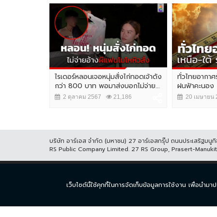
pace Week
ไรเดอร์หลอนเจอหนุ่มสั่งไก่ทอดเจ้าดัง
ทั่วไทยอากาศร
จุดหมายเชื่อม
กว่า 800 บาท พอมาส่งบอกไม่จ่าย...
ฝนฟ้าคะนอง
2 ตุลาคม 2567
21,186
20 เมษายน 
,213
บริษัท อาร์เอส จำกัด (มหาชน) 27 อาร์เอสกรุ๊ป ถนนประเสริฐมน
RS Public Company Limited. 27 RS Group, Prasert-Manuk
หน้าแรก
ละคร
ซีร
เว็บไซต์นี้ใช้คุกกี้ในการจัดเก็บข้อมูลการใช้งาน เพื่อ
© COPYRIGHT 2017 THAICH8.COM, ALL RIGHT RESERVED