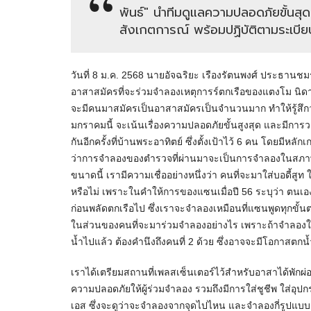
พันธ์" นำทีมดูแลความปลอดภัยขั้นสุ
สังเกตการณ์ พร้อมปฏิบัติตามระเบีย
วันที่ 8 ม.ค. 2568 นายอัจฉริยะ เรืองรัตนพงศ์ ประธานช
อาสาสมัครที่จะร่วมจำลองเหตุการร์ตกเรือของแตงโม นิดา 
จะมีคนมาสมัครเป็นอาสาสมัครเป็นจำนวนมาก ทำให้รู้สึกว่าไ
มกราคมนี้ จะเน้นเรื่องความปลอดภัยขั้นสูงสุด และมีกา
กันอีกครั้งที่บ้านพระอาทิตย์ ซึ่งตั้งเป้าไว้ 6 คน โดยมีหลั
ว่าการจำลองของตำรวจที่ผ่านมาจะเป็นการจำลองในสภาพเรือที
ขนาดนี้ เรามีความเชื่ออย่างหนึ่งว่า คนที่จะมาใส่บอดี้ส
หรือไม่ เพราะในคำให้การของแซนเมื่อปี 56 ระบุว่า ตนเอง
ก่อนพลัดตกเรือไป ซึ่งเราจะจำลองเหมือนที่แซนพูดทุกขั้นต
ในส่วนของคนที่จะมาร่วมจำลองอย่างไร เพราะถ้าจำลองในแบบ
น้ำไปแล้ว ต้องคำนึงถึงคนที่ 2 ด้วย ซึ่งอาจจะมีโอกาสตก
เราได้เตรียมสถานที่เพลสเซ็นเตอร์ไว้สำหรับอาสาได้พักผ่
ความปลอดภัยให้ผู้ร่วมจำลอง รวมถึงมีการใส่ชูชีพ ใส่อุปกร
เอส ซึ่งจะดูว่าจะจำลองจากจุดไปไหน และจำลองกี่รูปแบบ แ