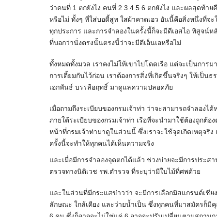
ว่าคนที่ 1 ตกยังไง คนที่ 2 3 4 5 6 ตกยังไง และผลสุดท้ายคื
หรือไม่ ทั้งๆ ที่ใส่บอดี้สูท ใสผ้าคาดเอว อันนี้คือสิ่งหนึ่งที่จ
ทุกประการ และการจำลองในครั้งนี้ก็จะมีดีเอสไอ พิสูจน์หล
ที่บอกว่านั่งตรงนั้นตรงนี้ว่าจะมีดีเอ็นเอหรือไม่
ทั้งหมดทั้งมวล เราคงไม่ให้เขาไปโดดเรือ แต่จะเป็นการ
การเตี้ยมกันไว้ก่อน เราต้องการสิ่งที่เกิดขึ้นจริงๆ ให้เป
เอกพันธ์ บรรลือฤทธิ์ มาดูแลความปลอดภัย
เมื่อถามถึงระเบียบของกรมเจ้าท่า ว่าจะสามารถจำลองได้หร
ภายใต้ระเบียบของกรมเจ้าท่า เรือที่จะนำมาใช้ต้องถูกต้อ
หน้าที่กรมเจ้าท่ามาดูในส่วนนี้ ซึ่งเราจะใช้จุดเกิดเหตุจริ
ครั้งนี้จะทำให้ทุกคนได้เห็นความจริง
และเมื่อมีการจำลองจุดตกได้แล้ว ช่วงบ่ายจะมีการประสานช
ตรวจทางนิติเวช รพ.ตำรวจ ที่ระบุว่ามีใบไม้ที่ศพด้วย
และในส่วนที่มีกระแสข่าวว่า จะมีการเลือกมิสแกรนด์เชียงใ
ลักษณะ ใกล้เคียง และว่ายน้ำเป็น ซึ่งทุกคนที่มาสมัครก็มีคุ
6 คน ซึ่งก็อาจจะไม่ใช่แค่ 6 อาจจะปรับเปลี่ยนตามสถานกา