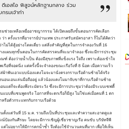
ด ดีเอสไอ พิสูจน์หลักฐานกลาง ร่วม
บกรมเจ้าท่า
มรมช่วยเหลือเหยื่ออาชญากรรม ได้เปิดเผยถึงขั้นตอนการคัดเลือก
ว่า ครั้งแรกที่อาจารย์ปานเทพ ประกาศรับสมัครอาสา ก็ไม่ได้คิดว่า
ม่ได้สู้อย่างโดดเดี่ยว แต่สิ่งสำคัญที่สุดในการจำลองวันที่ 16
รวางแผนทุกขั้นตอนในการคัดสรรคนที่จะมาจำลอง ซึ่งจะมีการประชุม
กเกณฑ์ ต้องว่ายน้ำเป็น ต้องมีสุขภาพที่แข็งแรง ใจถึง เพราะต้องเข้าใจ
่จอดนิ่ง แต่ครั้งนี้จะจำลองขณะเรือวิ่งที่ 8 น็อต เมื่อความเร็ว
ูท ใส่ผ้าพันเอวแบบน้องแตงโมจะมานั่งตรงกราบเรือด้านซ้ายได้จริง
นอนเอนเล่นมือถืออยู่ แล้วน้องแตงโมมาจับขาที่กาบเรือด้านซ้าย
อนแต่ก็จะต้องพึงระมัดระวัง ซึ่งจะมีการประชุมว่าต้องมีระบบเซฟตี้
ที่แซนพูดจริง โอกาสที่จะตกเรือก็มีสูง ไม่ใช่แค่เมื่อคนที่ 1 ตก
น้ำหรือตัวกระแทกกับกราบเรือด้วย
อนตั้งแต่วันที่ 15 ม.ค. รวมถึงเป็นที่ประชุมและทำความสะอาดดูแล
ณ์ป้องกันศีรษะ โดยจะมีการเชิญผู้เชี่ยวชาญเรือ คนขับ บริษัทจีพี
ต่ไม่อยากให้มีการตกน้ำซ้ำ จึงต้องใช้จำนวนคนที่มาก เพื่อให้เห็น