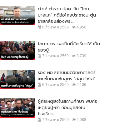
ด่วน! ตำรวจ ปอศ. จับ "โทน
บางแค" คดีฉ้อโกงประชาชน ตุ๋น
ขายกล้องส่องพระ...
6 สิงหาคม 2569
4,950
โฆษก ตร. เผยปืนที่นักเรียนใช้ เป็น
ของปู่
7 สิงหาคม 2569
3,739
รอง ผอ.สถาบันนิติวิทยาศาสตร์
เผยขั้นตอนชันสูตร "ฮลุน โซโล่"...
6 สิงหาคม 2569
2,106
ผู้ก่อเหตุยิงในสถานศึกษา พบก่อ
เหตุยิงปู่-ย่า ก่อนบุกยิงใน
โรงเรียน...
7 สิงหาคม 2569
2,088