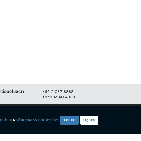
ชาชนร้อยละ 41.76 ชี้ ปิดผับตี 2
"น้องหาด-ปิ่น" คนหูหนวก คว้าชนะ
าะสมดีแล้ว
เลิศ DEAF LGBT STAR
THAILAND...
2 ตุลาคม 2566
9,996
10 กรกฎาคม 2566
19,349
ดต่อลงโฆษณา
+66 2 037 8888
+668 4940 4303
ดียโซน
ชมรายการสด
่อนไข
และ
นโยบายความเป็นส่วนตัว
ยอมรับ
ปฏิเสธ