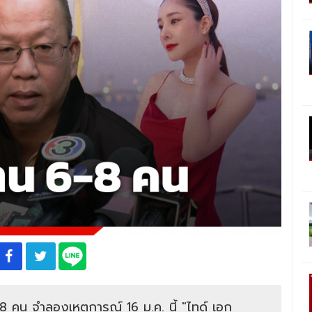
 คน จำลองเหตุการณ์ 16 ม.ค. นี้ "ไทด์ เอก