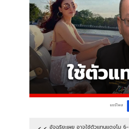
แชร์โพส
อัจฉริยะเผย อาจใช้ตัวแทนแตงโม 6-8