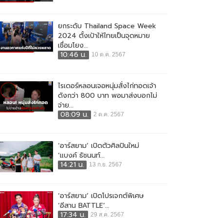
ยกระดับ Thailand Space Week
2024 ตั้งเป้าให้ไทยเป็นจุดหมาย
เชื่อมโยง...
10:46 น.
10 ต.ค. 2567
ไรเดอร์หลอนเจอหนุ่มสั่งไก่ทอดเจ้า
ดังกว่า 800 บาท พอมาส่งบอกไม่
จ่าย...
08:09 น.
2 ต.ค. 2567
‘อาร์สยาม’ เปิดตัวศิลปินใหม่
‘แบงค์ ธัชนนท์...
14:21 น.
13 ก.ย. 2567
‘อาร์สยาม’ เปิดโปรเจกต์พิเศษ
‘อีสาน BATTLE’...
17:34 น.
29 ส.ค. 2567