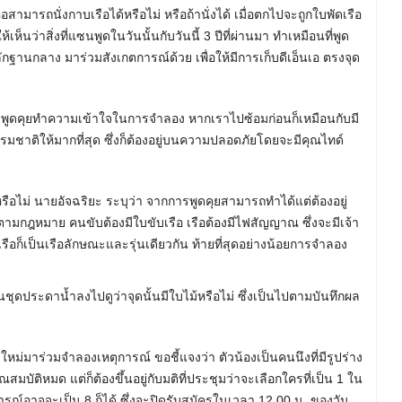
อสามารถนั่งกาบเรือได้หรือไม่ หรือถ้านั่งได้ เมื่อตกไปจะถูกใบพัดเรือ
ะให้เห็นว่าสิ่งที่แซนพูดในวันนั้นกับวันนี้ 3 ปีที่ผ่านมา ทำเหมือนที่พูด
ักฐานกลาง มาร่วมสังเกตการณ์ด้วย เพื่อให้มีการเก็บดีเอ็นเอ ตรงจุด
มาพูดคุยทำความเข้าใจในการจำลอง หากเราไปซ้อมก่อนก็เหมือนกับมี
็นธรรมชาติให้มากที่สุด ซึ่งก็ต้องอยู่บนความปลอดภัยโดยจะมีคุณไทด์
ือไม่ นายอัจฉริยะ ระบุว่า จากการพูดคุยสามารถทำได้แต่ต้องอยู่
งตามกฎหมาย คนขับต้องมีใบขับเรือ เรือต้องมีไฟสัญญาณ ซึ่งจะมีเจ้า
ง เรือก็เป็นเรือลักษณะและรุ่นเดียวกัน ท้ายที่สุดอย่างน้อยการจำลอง
ุดประดาน้ำลงไปดูว่าจุดนั้นมีใบไม้หรือไม่ ซึ่งเป็นไปตามบันทึกผล
หม่มาร่วมจำลองเหตุการณ์ ขอชี้แจงว่า ตัวน้องเป็นคนนึงที่มีรูปร่าง
ณสมบัติหมด แต่ก็ต้องขึ้นอยู่กับมติที่ประชุมว่าจะเลือกใครที่เป็น 1 ใน
รณ์อาจจะเป็น 8 ก็ได้ ซึ่งจะปิดรับสมัครในเวลา 12.00 น. ของวัน