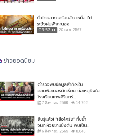
ทั่วไทยอากาศร้อนจัด เหนือ-ใต้
ระวังฝนฟ้าคะนอง
09:52 น.
20 เม.ย. 2567
ข่าวยอดนิยม
ตำรวจพบข้อมูลสำคัญใน
คอมพิวเตอร์นักเรียน ก่อเหตุยิงใน
โรงเรียนเทพศิรินทร์...
7 สิงหาคม 2569
14,792
สืบรู้แล้ว! "เสือโคร่ง" ที่ขย้ำ
จนท.ห้วยขาแข้งดับ พบเป็น...
6 สิงหาคม 2569
8,643