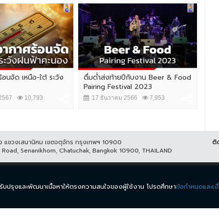
้อนจัด เหนือ-ใต้ ระวัง
ดื่มด่ำส่งท้ายปีกับงาน Beer & Food
ประ
Pairing Festival 2023
เหม
2567
10,793
17 ธันวาคม 2566
7,953
2
ูกิจ แขวงเสนานิคม เขตจตุจักร กรุงเทพฯ 10900
ติ
it Road, Senanikhom, Chatuchak, Bangkok 10900, THAILAND
ีส์
รายการ
ข่าว
ผังรายการ
วิดีโอย้อนหลัง
กิจกรรม
มีเ
นำมาปรับปรุงและพัฒนาเนื้อหาให้ตรงความสนใจของผู้ใช้งาน โปรดศึกษา
ข้อกำหนดและเงื
.
ข้อกำหนดและเงื่อนไข
นโยบายความเป็นส่วนตัว