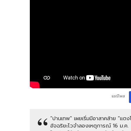
แชร์โพส
"ปานเทพ" เผยเริ่มมีอาสาคล้าย "แตง
อัจฉริยะโวจำลองเหตุการณ์ 16 ม.ค. นี