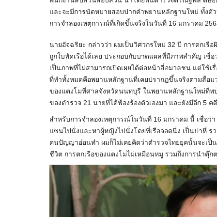
และจะมีการนัดหมายสอบปากคำพยานหลักฐานใหม่ ทั้งตัวบ
การจำลองเหตุการณ์ที่เกิดขึ้นจริงในวันที่ 16 มกราคม 25
นายอัจฉริยะ กล่าวว่า ผมเป็นวิศวกรใหม่ 32 ปี การตกเรือผ
ถูกใบพัดเรือได้เลย ประกอบกับบาดแผลที่มีภาพสำคัญ เชื่อว
เป็นภาพที่ไม่สามารถเปิดเผยได้ต่อหน้าสื่อมวลชน แต่ใช้เร
ที่ทำทั้งหมดคือพยานหลักฐานที่เคยปรากฏขึ้นจริงตามสื่อม
ของแตงโมที่ศาลจังหวัดนนทบุรี ในพยานหลักฐานใหม่ที่พบท
ของตำรวจ 21 นายที่ได้ฟ้องร้องตัวเองมา และยังมีอีก 5 คดี
สำหรับการจำลองเหตุการณ์ในวันที่ 16 มกราคม นี้ เชื่อว่
แซนไปนั่งและหาผู้หญิงไปนั่งโดยที่เรือจอดนิ่ง เป็นปาหี
คนปัญญาอ่อนทำ ผมก็ไม่เคยคิดว่าตำรวจไทยยุคนั้นจะเป็น
ชีวิต การตกเรือของแตงโมไม่เหมือนหมู รวมถึงการนำตุ๊ก