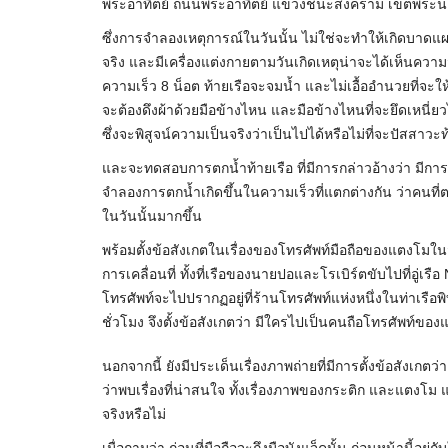
พระอาทิตย์ ถนนพระอาทิตย์ แขวงชนะสงคราม เขตพระนคร
ซึ่งการจำลองเหตุการณ์ในวันนั้น ไม่ใช่จะทำให้เกิดบาด
จริง และมีเครื่องแต่งกายตามวันเกิดเหตุน่าจะได้เห็นความ
ความเร็ว 8 น็อต ท้ายเรือจะจมน้ำ และไม่เอื้ออำนวยที่จะใ
จะต้องดึงผ้าด้วยมือข้างไหน และมือข้างไหนที่จะยึดเหนี่ยวไ
ซึ่งจะพิสูจน์ความเป็นจริงว่าเป็นไปได้หรือไม่ที่จะปัสสาวะท
และจะทดสอบการตกน้ำท้ายเรือ ที่มีการกล่าวอ้างว่า มีก
จำลองการตกน้ำเกิดขึ้นในความเร็วที่แตกต่างกัน ว่าคนที
ในวันนั้นมากขึ้น
พร้อมตั้งข้อสังเกตในเรื่องของโทรศัพท์มือถือของแตงโมใ
การเคลื่อนที่ ทั้งที่เรือของนายปอและโรเบิร์ตขับไปที่อู่เรื
โทรศัพท์จะไปปรากฏอยู่ที่ร้านโทรศัพท์แห่งหนึ่งในท่าเรือพ
ชั่วโมง จึงตั้งข้อสังเกตว่า มีใครไปเป็นคนถือโทรศัพท์ของ
นอกจากนี้ ยังมีประเด็นเรื่องภาพถ่ายที่มีการตั้งข้อสังเกตว่า ท
ว่าพบเรื่องที่น่าสนใจ ทั้งเรื่องภาพของกระติก และแตง
จริงหรือไม่
เมื่อถามว่า ก่อนที่มือถือจะถึงมือบังแจ็คนั้น ก่อนหน้านี้อยู