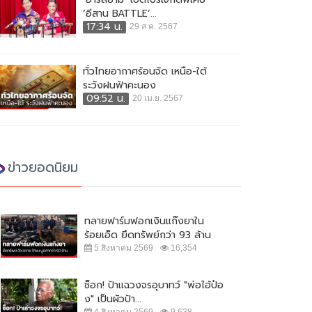
‘อีสาน BATTLE’...
17:34 น.
29 ส.ค. 2567
ทั่วไทยอากาศร้อนจัด เหนือ-ใต้
ระวังฝนฟ้าคะนอง
09:52 น.
20 เม.ย. 2567
ข่าวยอดนิยม
ทลายฟาร์มฟอกเงินแก๊งยาใน
ร้อยเอ็ด ยึดทรัพย์กว่า 93 ล้าน
5 สิงหาคม 2569
16,354
ช็อก! ป้าแฉวงจรอุบาทว์ "พ่อไอ้ป๋อ
ง" เป็นผัวป้า...
4 สิงหาคม 2569
9,638