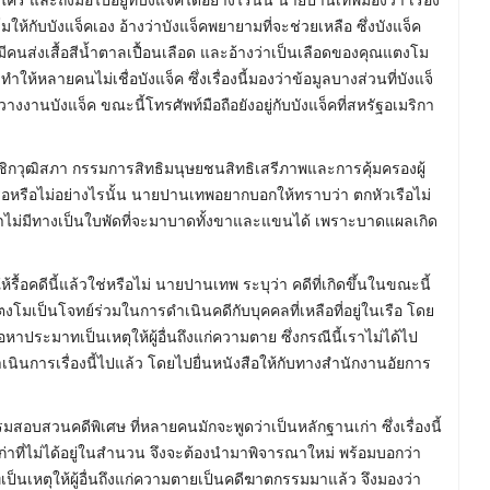
มให้กับบังแจ็คเอง อ้างว่าบังแจ็คพยายามที่จะช่วยเหลือ ซึ่งบังแจ็ค
มีคนส่งเสื้อสีน้ำตาลเปื้อนเลือด และอ้างว่าเป็นเลือดของคุณแตงโม
ห้หลายคนไม่เชื่อบังแจ็ค ซึ่งเรื่องนี้มองว่าข้อมูลบางส่วนที่บังแจ็
คนวางงานบังแจ็ค ขณะนี้โทรศัพท์มือถือยังอยู่กับบังแจ็คที่สหรัฐอเมริกา
ชิกวุฒิสภา กรรมการสิทธิมนุษยชนสิทธิเสรีภาพและการคุ้มครองผู้
เรือหรือไม่อย่างไรนั้น นายปานเทพอยากบอกให้ทราบว่า ตกหัวเรือไม่
าไม่มีทางเป็นใบพัดที่จะมาบาดทั้งขาและแขนได้ เพราะบาดแผลเกิด
ให้รื้อคดีนี้แล้วใช่หรือไม่ นายปานเทพ ระบุว่า คดีที่เกิดขึ้นในขณะนี้
งโมเป็นโจทย์ร่วมในการดำเนินคดีกับบุคคลที่เหลือที่อยู่ในเรือ โดย
ระมาทเป็นเหตุให้ผู้อื่นถึงแก่ความตาย ซึ่งกรณีนี้เราไม่ได้ไป
ดำเนินการเรื่องนี้ไปแล้ว โดยไปยื่นหนังสือให้กับทางสำนักงานอัยการ
สอบสวนคดีพิเศษ ที่หลายคนมักจะพูดว่าเป็นหลักฐานเก่า ซึ่งเรื่องนี้
่าที่ไม่ได้อยู่ในสำนวน จึงจะต้องนำมาพิจารณาใหม่ พร้อมบอกว่า
เหตุให้ผู้อื่นถึงแก่ความตายเป็นคดีฆาตกรรมมาแล้ว จึงมองว่า