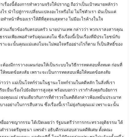
าทำเรื่องนี้ต้องการทำความจริงให้ปรากฏ ถือว่าเป็นเป้าหมายหลักว่า
ไร นำไปสู่การเปลี่ยนแปลงอะไรหรือไม่ ไม่ใช่ตัวเรา มันเป็นแค่
ทำหน้าที่ของเราให้ดีที่สุดจนสุดทาง ไม่มีอะไรค้างในใจ
ม่มีส่วนเกี่ยวข้องกับครอบครัว นายปานเทพ กล่าวว่า พวกเราสงสารคุณ
ธรรมเพียงพอสำหรับคุณแตงโม ซึ่งเรื่องนี้เป็นเรื่องที่มีประโยชน์กับ
เพราะฉะนั้นคุณแม่แตงโมจะไม่พอใจหรืออย่างไรก็ตาม ก็เป็นสิทธิ์ของ
้องมีการวางแผนก่อนให้เป็นระบบในวิธีการทดสอบทั้งหมด ก่อนที่
่อให้หมดข้อสงสัย เพราะจะเป็นการทดสอบเพื่อให้หมดข้อสงสัย
าวว่า แม่เป็นโจทก์ร่วมในฐานะโจทก์ร่วมในคดีหลัก ในสิ่งที่เรา
ยะยื่นเรื่องไปยังอัยการสูงสุด พร้อมบอกว่า เรากำลังคุยกับอัยการ
ิ์ของคุณแม่ เช่นเดียวกับการที่ตำรวจในคดีดังกล่าวฟ้องหมิ่นประมาท
งอย่างในการสืบสวน ซึ่งเรื่องนี้เราไม่ยุ่งกับคุณแม่ เพราะฉะนั้น
ยื่ออาชญากรรม ได้เปิดเผยว่า รัฐมนตรีว่าการกระทรวงยุติธรรม ได้
พันตำรวจตรียุทธนา แพรดำ อธิบดีกรมสอบสวนคดีพิเศษ ตั้งคณะ
 พร้อมคณะ มาทำคดีนี้ โดยได้มีการร่วมประชุมไปแล้วครั้งหนึ่ง