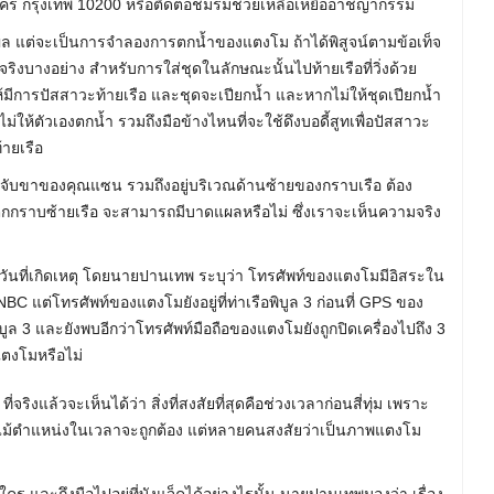
 กรุงเทพ 10200 หรือติดต่อชมรมช่วยเหลือเหยื่ออาชญากรรม
แผล แต่จะเป็นการจำลองการตกน้ำของแตงโม ถ้าได้พิสูจน์ตามข้อเท็จ
จริงบางอย่าง สำหรับการใส่ชุดในลักษณะนั้นไปท้ายเรือที่วิ่งด้วย
ห้มีการปัสสาวะท้ายเรือ และชุดจะเปียกน้ำ และหากไม่ให้ชุดเปียกน้ำ
ม่ให้ตัวเองตกน้ำ รวมถึงมือข้างไหนที่จะใช้ดึงบอดี้สูทเพื่อปัสสาวะ
้ายเรือ
ารจับขาของคุณแซน รวมถึงอยู่บริเวณด้านซ้ายของกราบเรือ ต้อง
่ตกกราบซ้ายเรือ จะสามารถมีบาดแผลหรือไม่ ซึ่งเราจะเห็นความจริง
นวันที่เกิดเหตุ โดยนายปานเทพ ระบุว่า โทรศัพท์ของแตงโมมีอิสระใน
อ NBC แต่โทรศัพท์ของแตงโมยังอยู่ที่ท่าเรือพิบูล 3 ก่อนที่ GPS ของ
ิบูล 3 และยังพบอีกว่าโทรศัพท์มือถือของแตงโมยังถูกปิดเครื่องไปถึง 3
แตงโมหรือไม่
ี่จริงแล้วจะเห็นได้ว่า สิ่งที่สงสัยที่สุดคือช่วงเวลาก่อนสี่ทุ่ม เพราะ
โม แม้ตำแหน่งในเวลาจะถูกต้อง แต่หลายคนสงสัยว่าเป็นภาพแตงโม
่กับใคร และถึงมือไปอยู่ที่บังแจ็คได้อย่างไรนั้น นายปานเทพมองว่า เรื่อง