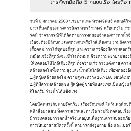
โทรศัพท์มือถือ 5 คนบนเรือ ใครถือ
วันที่ 6 มกราคม 2568 นายปานเทพ พัวพงษ์พันธ์ คณบดีวิ
ประเด็นคดีของนางสาวนิดา พัชรวีระพงษ์ หรือแตงโม ร
รัตน์ ว่าจากกรณีที่ได้ติดตามการทดสอบจำลองการตกน้ำจำนวน
เรือจะต้องมีลักษณะเพศตรงกันหรือใกล้เคียงกัน รวมถึงควา
เสื้อคลุม การใส่ชุดบอดี้สูท และความเร็วต้องมีความสอดร
เหมือนจริงที่สุดถึงจะเข้าใจทั้งหมด ด้วยความพยายามของสื่
ให้ทดสอบให้ใกล้เคียงที่สุด ทั้งความเร็ว การแต่งกาย คว
คล้ายแตงโมทั้งความสูงและน้ำหนักใกล้เคียง เพื่อทดลองอีกคร
1.ผู้หญิงคล้ายแตงโม ความสูงระหว่าง 167-168 เซนติเมต
2.ผู้ที่มีความคล้ายแซน ผู้หญิง/ผู้ชายที่แปลงเพศเป็นหญ
กิโลกรัม ว่ายน้ำได้แข็งแรง
โดยนัดหมายกับนายอัจฉริยะ เรืองรัตนพงศ์ ในวันพฤหัสบด
หน้าสื่อมวลชน ทั้งความเร็วและท่าเรือ รวมถึงทดสอบเรื่อง
มีการทดสอบการตกน้ำจริงแต่อยู่บนพื้นฐานความปลอดภัย ซึ่
การเป็นอาสาสมัครครั้งนี้ สามารถส่งรูปถ่าย ชื่อ และเบอร์