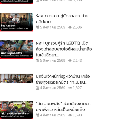
ร้อง ด.ต.ฉาว ขู่ยัดยาสาว ถ่าย
คลิปขาย
5 สิงหาคม 2569
2,586
ผงะ! บุกรวบคู่รัก LGBTQ เปิด
ห้องเช่าลอบขายไอซ์ผสมน้ำเกลือ
ในเข็มฉีดยา...
5 สิงหาคม 2569
2,143
บุกจับเจ้าหน้าที่รัฐ-เจ้าบ้าน เครือ
ข่ายทุจริตออกบัตร "ทะเบียน...
4 สิงหาคม 2569
1,827
"กัน จอมพลัง" ช่วยน้องชายตา
มหาพี่สาว หวั่นเป็นเหยื่อแก๊ง...
4 สิงหาคม 2569
1,693