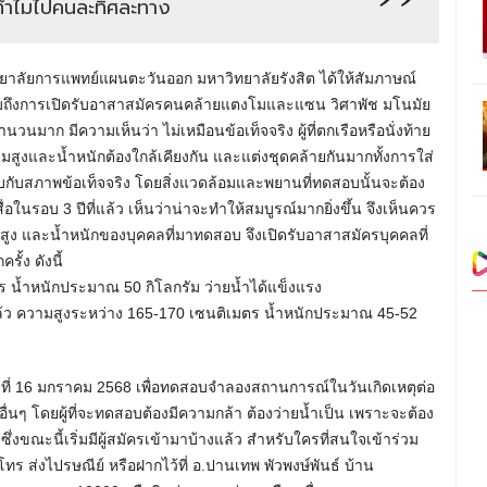
 ทำไมไปคนละทิศละทาง
ทยาลัยการแพทย์แผนตะวันออก มหาวิทยาลัยรังสิต ได้ให้สัมภาษณ์
วมถึงการเปิดรับอาสาสมัครคนคล้ายแตงโมและแซน วิศาพัช มโนมัย
มาก มีความเห็นว่า ไม่เหมือนข้อเท็จจริง ผู้ที่ตกเรือหรือนั่งท้าย
มสูงและน้ำหนักต้องใกล้เคียงกัน และแต่งชุดคล้ายกันมากทั้งการใส่
ับกับสภาพข้อเท็จจริง โดยสิ่งแวดล้อมและพยานที่ทดสอบนั้นจะต้อง
อในรอบ 3 ปีที่แล้ว เห็นว่าน่าจะทำให้สมบูรณ์มากยิ่งขึ้น จึงเห็นควร
ามสูง และน้ำหนักของบุคคลที่มาทดสอบ จึงเปิดรับอาสาสมัครบุคคลที่
ั้ง ดังนี้
ร น้ำหนักประมาณ 50 กิโลกรัม ว่ายน้ำได้แข็งแรง
ิงแล้ว ความสูงระหว่าง 165-170 เซนติเมตร น้ำหนักประมาณ 45-52
ีที่ 16 มกราคม 2568 เพื่อทดสอบจำลองสถานการณ์ในวันเกิดเหตุต่อ
อื่นๆ โดยผู้ที่จะทดสอบต้องมีความกล้า ต้องว่ายน้ำเป็น เพราะจะต้อง
งขณะนี้เริ่มมีผู้สมัครเข้ามาบ้างแล้ว สำหรับใครที่สนใจเข้าร่วม
โทร ส่งไปรษณีย์ หรือฝากไว้ที่ อ.ปานเทพ พัวพงษ์พันธ์ บ้าน