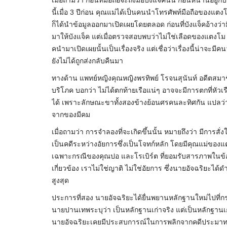
นี้เมื่อ 3 ปีก่อน คุณแม่ได้เป็นคนนำโทรศัพท์มือถือของแตงโ
ก็ได้นำข้อมูลออกมาเปิดเผยโดยตลอด ก่อนที่บังแจ็คอ้างว่า
มาให้บังแจ็ค แต่เมื่อตรวจสอบพบว่าไม่ใช่เลือดของแตงโม ทำใ
คนำมาเปิดเผยนั้นเป็นเรื่องจริง แต่เชื่อว่าเรื่องนี้น่าจะมี
ยังไม่ได้ถูกส่งกลับคืนมา
ทางด้าน แพทย์หญิงคุณหญิงพรทิพย์ โรจนสุนันท์ อดีตสมา
บริโภค บอกว่า ไม่ได้ตกท้ายเรือแน่ๆ อาจจะมีการตกที่หัว
ได้ เพราะลักษณะขาทั้งสองข้างย้อนศรคนละทิศกัน แปลว่
จากของมีคม
เมื่อถามว่า การจำลองที่จะเกิดขึ้นนั้น หมายถึงว่า มีการสั่ง
เป็นคดีระหว่างอัยการซึ่งเป็นโจทก์หลัก โดยมีคุณแม่ของแต
เฉพาะกรณีของคุณปอ และโรเบิร์ต ที่ยอมรับสารภาพในข้อหาป
เกี่ยวข้อง เราไม่ใช่ญาติ ไม่ใช่อัยการ ซึ่งนายอัจฉริยะได้
สูงสุด
ประการที่สอง นายอัจฉริยะได้ยื่นพยานหลักฐานใหม่ไปที่กรม
นายปานเทพระบุว่า เป็นหลักฐานเก่าจริง แต่เป็นหลักฐานเก
นายอัจฉริยะเคยมีประสบการณ์ในการพลิกจากคดีประมาทเป็น