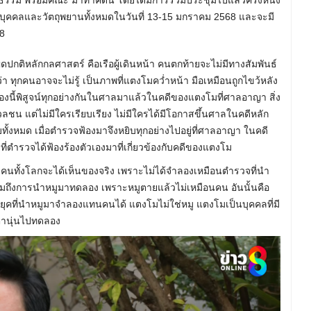
ุคคลและวัตถุพยานทั้งหมดในวันที่ 13-15 มกราคม 2568 และจะมี
68
ิดปกติหลักกลศาสตร์ คือเรือผู้เดินหน้า คนตกท้ายจะไม่มีทางสัมพันธ์
่า ทุกคนอาจจะไม่รู้ เป็นภาพที่แตงโมคว่ำหน้า มือเหมือนถูกไขว้หลัง
ื่องนี้พิสูจน์ทุกอย่างกันในศาลมาแล้วในคดีของแตงโมที่ศาลอาญา สิ่ง
วลชน แต่ไม่มีใครเรียบเรียง ไม่มีใครได้มีโอกาสขึ้นศาลในคดีหลัก
ั้งหมด เมื่อตำรวจฟ้องมาจึงหยิบทุกอย่างไปอยู่ที่ศาลอาญา ในคดี
ที่ตำรวจได้ฟ้องร้องตัวเองมาที่เกี่ยวข้องกับคดีของแตงโม
า คนทั้งโลกจะได้เห็นของจริง เพราะไม่ได้จำลองเหมือนตำรวจที่นำ
่ รวมถึงการนำหมูมาทดลอง เพราะหมูตายแล้วไม่เหมือนคน อันนั้นคือ
ยุคที่นำหมูมาจำลองแทนคนได้ แตงโมไม่ใช่หมู แตงโมเป็นบุคคลที่มี
ตานุ่นไปทดลอง