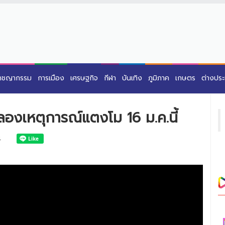
าชญากรรม
การเมือง
เศรษฐกิจ
กีฬา
บันเทิง
ภูมิภาค
เกษตร
ต่างปร
ลองเหตุการณ์แตงโม 16 ม.ค.นี้
4