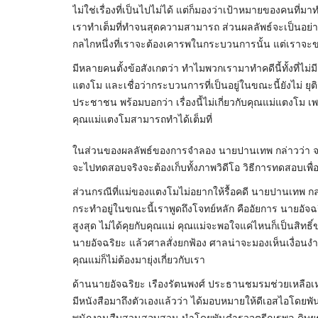
ไม่ใช่เรื่องที่เป็นไปไม่ได้ แต่ก็มองว่าเป้าหมายของคนที่ม
เราทำเต็มที่ทำจนสุดความสามารถ ส่วนผลลัพธ์จะเป็นอย่าง
กลไกหนึ่งที่เราจะต้องเคารพในกระบวนการนั้น แต่เราจะขอ
มีหลายคนตั้งข้อสังเกตว่า ทำไมพวกเรามาทำคดีนี้ทั้งที่ไ
แตงโม และเชื่อว่ากระบวนการที่เป็นอยู่ในขณะนี้ยังไม่ ยุติ
ประชาชน พร้อมบอกว่า เรื่องนี้ไม่เกี่ยวกับคุณแม่แตงโม 
คุณแม่แตงโมสามารถทำได้เต็มที่
ในส่วนของผลลัพธ์ของการจำลอง นายปานเทพ กล่าวว่า จะต
จะไปทดสอบจริงจะต้องเก็บทั้งภาพวิดีโอ วิธีการทดสอบเพื
ส่วนกรณีที่แม่ของแตงโมไม่อยากให้รื้อคดี นายปานเทพ กล่
กระทำอยู่ในขณะนี้เราพูดถึงโจทย์หลัก คืออัยการ นายอัจฉริ
สูงสุด ไม่ได้คุยกับคุณแม่ คุณแม่จะพอใจแค่ไหนก็เป็นสิทธ
นายอัจฉริยะ แล้วศาลสั่งยกฟ้อง ศาลน่าจะมองเห็นเงื่อนงำบา
คุณแม่ก็ไม่ต้องมายุ่งเกี่ยวกับเรา
ด้านนายอัจฉริยะ เรืองรัตนพงศ์ ประธานชมรมช่วยเหลือเห
มีหนังสือมาถึงตัวเองแล้วว่า ได้มอบหมายให้ดีเอสไอโดย
พนักงานสืบสวนสอบสวน นำโดยพันตำรวจตรีณฐพล ดิษยธรรม