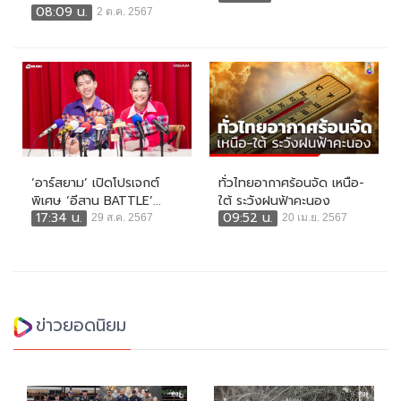
08:09 น.
2 ต.ค. 2567
‘อาร์สยาม’ เปิดโปรเจกต์
ทั่วไทยอากาศร้อนจัด เหนือ-
พิเศษ ‘อีสาน BATTLE’...
ใต้ ระวังฝนฟ้าคะนอง
17:34 น.
09:52 น.
29 ส.ค. 2567
20 เม.ย. 2567
ข่าวยอดนิยม