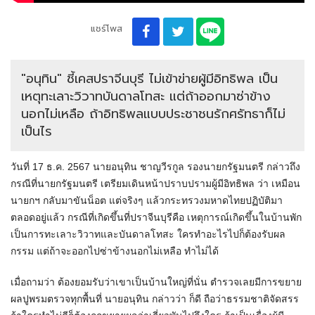
แชร์โพส
"อนุทิน" ชี้​เคสปราจีน​บุรี​ ไม่เข้าข่ายผู้มีอิทธิพล​ เป็น
เหตุทะเลาะวิวาทบันดาลโทสะ​ แต่ถ้าออกมาซ่าข้าง
นอกไม่เหลือ​ ถ้าอิทธิพลแบบประชาชนรักศรัทธาก็ไม่
เป็นไร
วันที่ 17 ธ.ค. 2567 นายอนุทิน​ ชาญ​วี​ร​กูล​ รอง​นายก​รัฐมนตรี​ กล่าวถึง
กรณีที่นายกรัฐมนตรี​ เตรียมเดินหน้าปราบปรามผู้มีอิทธิพล​ ว่า​ เหมือน
นายกฯ กลับมาขันน็อต แต่จริงๆ แล้วกระทรวงมหาดไทยปฏิบัติมา
ตลอดอยู่แล้ว กรณีที่เกิดขึ้นที่ปราจีนบุรีคือ เหตุการณ์​เกิดขึ้นในบ้านพัก​
เป็นการทะเลาะวิวาทและบันดาลโทสะ ใครทำอะไรไปก็ต้องรับผล
กรรม แต่ถ้าจะออกไปซ่าข้างนอกไม่เหลือ ทำไม่ได้​
เมื่อถามว่า​ ต้องยอมรับว่าเขาเป็นบ้านใหญ่ที่นั่น ตำรวจเลยมีการขยาย
ผล​ปูพรมตรวจทุกพื้นที่​ นายอนุทิน​ กล่าวว่า​ ก็ดี​ ถือว่าธรรมชาติจัดสรร