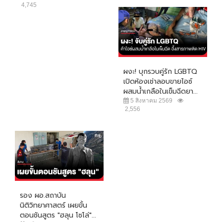
4,745
ผงะ! บุกรวบคู่รัก LGBTQ
เปิดห้องเช่าลอบขายไอซ์
ผสมน้ำเกลือในเข็มฉีดยา...
5 สิงหาคม 2569
2,556
รอง ผอ.สถาบัน
นิติวิทยาศาสตร์ เผยขั้น
ตอนชันสูตร "ฮลุน โซโล่"...