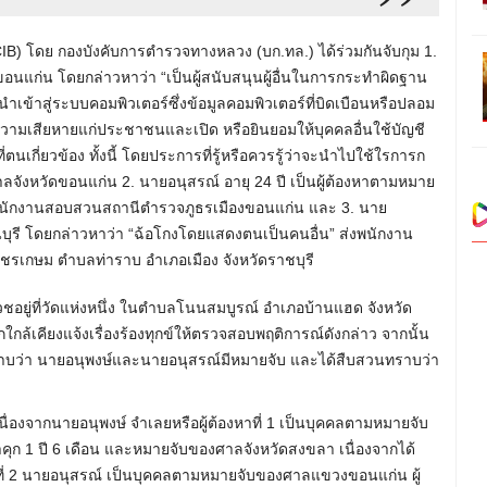
B) โดย กองบังคับการตำรวจทางหลวง (บก.ทล.) ได้ร่วมกันจับกุม 1.
อนแก่น โดยกล่าวหาว่า “เป็นผู้สนับสนุนผู้อื่นในการกระทำผิดฐาน
้าสู่ระบบคอมพิวเตอร์ซึ่งข้อมูลคอมพิวเตอร์ที่บิดเบือนหรือปลอม
ดความเสียหายแก่ประชาชนและเปิด หรือยินยอมให้บุคคลอื่นใช้บัญชี
่ตนเกี่ยวข้อง ทั้งนี้ โดยประการที่รู้หรือควรรู้ว่าจะนำไปใช้ใรการก
จังหวัดขอนแก่น 2. นายอนุสรณ์ อายุ 24 ปี เป็นผู้ต้องหาตามหมาย
งพนักงานสอบสวนสถานีตำรวจภูธรเมืองขอนแก่น และ 3. นาย
ีนบุรี โดยกล่าวหาว่า “ฉ้อโกงโดยแสดงตนเป็นคนอื่น” ส่งพนักงาน
เกษม ตำบลท่าราบ อำเภอเมือง จังหวัดราชบุรี
ชอยู่ที่วัดแห่งหนึ่ง ในตำบลโนนสมบูรณ์ อำเภอบ้านแฮด จังหวัด
ล้เคียงแจ้งเรื่องร้องทุกข์ให้ตรวจสอบพฤติการณ์ดังกล่าว จากนั้น
ทราบว่า นายอนุพงษ์และนายอนุสรณ์มีหมายจับ และได้สืบสวนทราบว่า
 เนื่องจากนายอนุพงษ์ จำเลยหรือผู้ต้องหาที่ 1 เป็นบุคคลตามหมายจับ
คุก 1 ปี 6 เดือน และหมายจับของศาลจังหวัดสงขลา เนื่องจากได้
หาที่ 2 นายอนุสรณ์ เป็นบุคคลตามหมายจับของศาลแขวงขอนแก่น ผู้