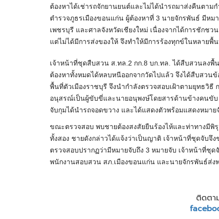
ต้องหาได้เช่ารถจักยานยนต์และไม่ได้นำรถมาส่งคืนตามกำห
ตำรวจภูธรเมืองขอนแก่น ผู้ต้องหาที่ 3 นายจักรพันธ์ มี
เพชรบุรี และศาลจังหวัดเชียงใหม่ เนื่องจากได้การชักชว
แต่ไม่ได้มีการส่งของให้ จึงทำให้มีการร้องทุกข์ในหลายพื้นท
เจ้าหน้าที่ชุดสืบสวน ส.ทล.2 กก.8 บก.ทล. ได้สืบสวนลงพื
ต้องหาทั้งหมดได้หลบหนีออกจากวัดไปแล้ว จึงได้สืบสวนข้อม
พื้นที่ตัวเมืองราชบุรี จึงนำกำลังตรวจสอบเฝ้าตามยุทธวิธ
อนุสรณ์เป็นผู้ขับขี่และนายอนุพงษ์โดยสารด้านข้างคนขั
จับกุมได้นำรถจอดขวาง และได้แสดงตัวพร้อมแสดงหมายจ
ขณะตรวจสอบ พบชายต้องสงสัยยืนร้องไห้และท่าทางมีพิรุจ ช
ทั้งสอง ชายดังกล่าวได้แจ้งว่าเป็นญาติ เจ้าหน้าที่ชุดจั
ตรวจสอบปรากฏว่ามีหมายจับถึง 3 หมายจับ เจ้าหน้าที่ชุด
พนักงานสอบสวน สภ.เมืองขอนแก่น และนายจักรพันธ์ส่งพ
ติดตาม
facebo