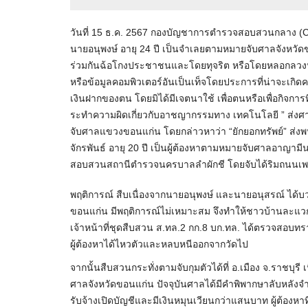
วันที่ 15 ธ.ค. 2567 กองบัญชาการตำรวจสอบสวนกลาง (CI
นายอนุพงษ์ อายุ 24 ปี เป็นจำเลยตามหมายจับศาลจังหวัดข
ร่วมกันฉ้อโกงประชาชนและโดยทุจริต หรือโดยหลอกลวงนำเข
หรือข้อมูลคอมพิวเตอร์อันเป็นเท็จโดยประการที่น่าจะเกิ
เงินฝากของตน โดยมิได้มีเจตนาใช้ เพื่อตนหรือเพื่อกิจการที
ระทำความผิดเกี่ยวกับอาชญากรรมทาง เทคโนโลยี ” ส่งศาล
จับศาลแขวงขอนแก่น โดยกล่าวหาว่า “ยักยอกทรัพย์” ส่
จักรพันธ์ อายุ 20 ปี เป็นผู้ต้องหาตามหมายจับศาลอาญาม
สอบสวนสถานีตำรวจนครบาลลำผักชี โดยจับได้ริมถนนเพชร
พฤติการณ์ สืบเนื่องจากนายอนุพงษ์ และนายอนุสรณ์ ได้บว
ขอนแก่น มีพฤติการณ์ไม่เหมาะสม จึงทำให้ชาวบ้านละแวกใก
เจ้าหน้าที่ชุดสืบสวน ส.ทล.2 กก.8 บก.ทล. ได้ตรวจสอบ
ผู้ต้องหาได้ไหวตัวและหลบหนีออกจากวัดไป
จากนั้นสืบสวนกระทั่งตามจับกุมตัวได้ที่ อ.เมือง จ.ราชบุรี
ศาลจังหวัดขอนแก่น ปัจจุบันศาลได้มีคำพิพากษาลับหลังจำ
รับจ้างเปิดบัญชีและมีเงินหมุนเวียนกว่าแสนบาท ผู้ต้อง