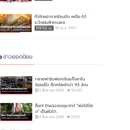
ทั่วไทยอากาศร้อนจัด เหนือ-ใต้
ระวังฝนฟ้าคะนอง
09:52 น.
20 เม.ย. 2567
ข่าวยอดนิยม
ทลายฟาร์มฟอกเงินแก๊งยาใน
ร้อยเอ็ด ยึดทรัพย์กว่า 93 ล้าน
5 สิงหาคม 2569
19,343
ช็อก! ป้าแฉวงจรอุบาทว์ "พ่อไอ้ป๋อ
ง" เป็นผัวป้า...
4 สิงหาคม 2569
9,975