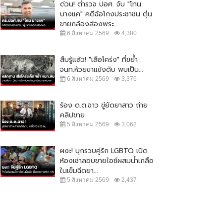
ด่วน! ตำรวจ ปอศ. จับ "โทน
บางแค" คดีฉ้อโกงประชาชน ตุ๋น
ขายกล้องส่องพระ...
6 สิงหาคม 2569
4,380
สืบรู้แล้ว! "เสือโคร่ง" ที่ขย้ำ
จนท.ห้วยขาแข้งดับ พบเป็น...
6 สิงหาคม 2569
3,376
ร้อง ด.ต.ฉาว ขู่ยัดยาสาว ถ่าย
คลิปขาย
5 สิงหาคม 2569
3,062
ผงะ! บุกรวบคู่รัก LGBTQ เปิด
ห้องเช่าลอบขายไอซ์ผสมน้ำเกลือ
ในเข็มฉีดยา...
5 สิงหาคม 2569
2,437