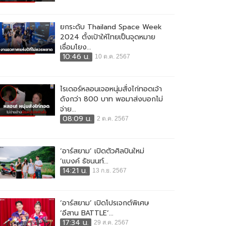
ยกระดับ Thailand Space Week
2024 ตั้งเป้าให้ไทยเป็นจุดหมาย
เชื่อมโยง...
10:46 น.
10 ต.ค. 2567
ไรเดอร์หลอนเจอหนุ่มสั่งไก่ทอดเจ้า
ดังกว่า 800 บาท พอมาส่งบอกไม่
จ่าย...
08:09 น.
2 ต.ค. 2567
‘อาร์สยาม’ เปิดตัวศิลปินใหม่
‘แบงค์ ธัชนนท์...
14:21 น.
13 ก.ย. 2567
‘อาร์สยาม’ เปิดโปรเจกต์พิเศษ
‘อีสาน BATTLE’...
17:34 น.
29 ส.ค. 2567