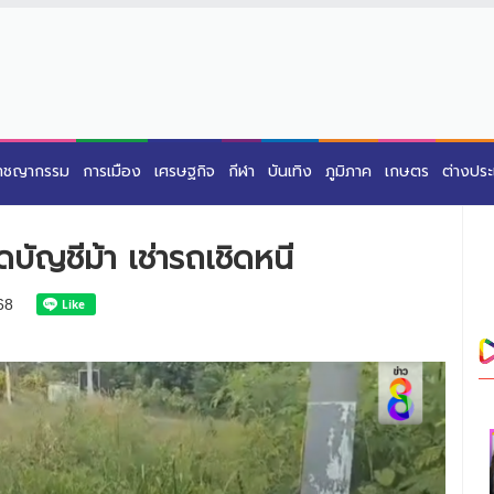
าชญากรรม
การเมือง
เศรษฐกิจ
กีฬา
บันเทิง
ภูมิภาค
เกษตร
ต่างปร
บัญชีม้า เช่ารถเชิดหนี
68