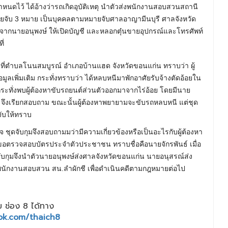
นดไว้ ได้อ้างว่ารถเกิดอุบัติเหตุ นำตัวส่งพนักงานสอบสวนสถานี
หมายจับ 3 หมาย เป็นบุคคลตามหมายจับศาลอาญามีนบุรี ศาลจังหวัด
นจากนายอนุพงษ์ ให้เปิดบัญชี และหลอกตุ๋นขายอุปกรณ์และโทรศัพท์
ี่
้นที่ตำบลโนนสมบูรณ์ อำเภอบ้านแฮด จังหวัดขอนแก่น ทราบว่า ผู้
ูลเพิ่มเติม กระทั่งทราบว่า ได้หลบหนีมาพักอาศัยรับจ้างตัดอ้อยใน
ี กระทั่งพบผู้ต้องหาขับรถยนต์ส่วนตัวออกมาจากไร่อ้อย โดยมีนาย
บ จึงเรียกสอบถาม ขณะนั้นผู้ต้องหาพยายามจะขับรถหลบหนี แต่ชุด
ับให้ทราบ
ุดจับกุมจึงสอบถามมว่ามีความเกี่ยวข้องหรือเป็นอะไรกับผู้ต้องหา
บจึงขอตรวจสอบบัตรประจำตัวประชาชน ทราบชื่อคือนายจักรพันธ์ เมื่อ
จับกุมจึงนำตัวนายอนุพงษ์ส่งศาลจังหวัดขอนแก่น นายอนุสรณ์ส่ง
นักงานสอบสวน สน.ลำผักชี เพื่อดำเนินคดีตามกฎหมายต่อไป
 ช่อง 8 ได้ทาง
ok.com/thaich8