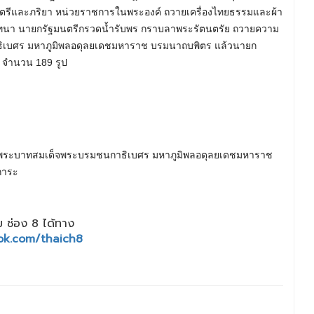
รีและภริยา หน่วยราชการในพระองค์ ถวายเครื่องไทยธรรมและผ้า
มทนา นายกรัฐมนตรีกรวดน้ำรับพร กราบลาพระรัตนตรัย ถวายความ
เบศร มหาภูมิพลอดุลยเดชมหาราช บรมนาถบพิตร แล้วนายก
ฆ์ จำนวน 189 รูป
รติพระบาทสมเด็จพระบรมชนกาธิเบศร มหาภูมิพลอดุลยเดชมหาราช
การะ
 ช่อง 8 ได้ทาง
ok.com/thaich8