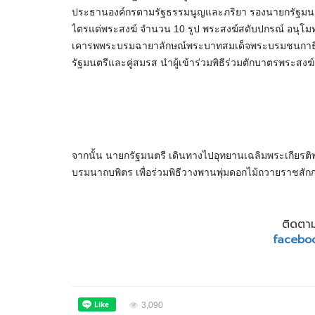
ประธานองค์กรตามรัฐธรรมนูญและภริยา รองนายกรัฐมนต
ไตรแด่พระสงฆ์ จำนวน 10 รูป พระสงฆ์สดับปกรณ์ อนุโ
เคารพพระบรมฉายาลักษณ์พระบาทสมเด็จพระบรมชนกาธิ
รัฐมนตรีและคู่สมรส นำผู้เข้าร่วมพิธีร่วมตักบาตรพระสง
จากนั้น นายกรัฐมนตรี เดินทางไปอุทยานเฉลิมพระเกีย
บรมนาถบพิตร เพื่อร่วมพิธีวางพานพุ่มดอกไม้ถวายราชสัก
ติดตาม
facebo
3,090