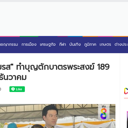
าชญากรรม
การเมือง
เศรษฐกิจ
กีฬา
บันเทิง
ภูมิภาค
เกษตร
ต่างปร
่สมรส" ทำบุญตักบาตรพระสงฆ์ 189
 ธันวาคม
0