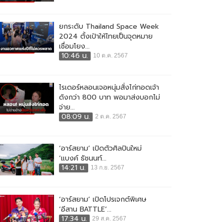
ยกระดับ Thailand Space Week
2024 ตั้งเป้าให้ไทยเป็นจุดหมาย
เชื่อมโยง...
10:46 น.
10 ต.ค. 2567
ไรเดอร์หลอนเจอหนุ่มสั่งไก่ทอดเจ้า
ดังกว่า 800 บาท พอมาส่งบอกไม่
จ่าย...
08:09 น.
2 ต.ค. 2567
‘อาร์สยาม’ เปิดตัวศิลปินใหม่
‘แบงค์ ธัชนนท์...
14:21 น.
13 ก.ย. 2567
‘อาร์สยาม’ เปิดโปรเจกต์พิเศษ
‘อีสาน BATTLE’...
17:34 น.
29 ส.ค. 2567