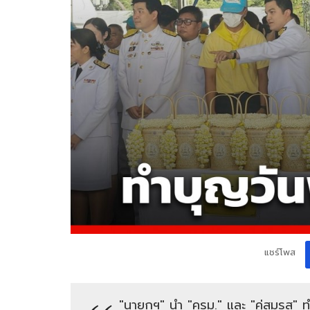
แชร์โพส
"นายกฯ" นำ "ครม." และ "คู่สมรส" ท