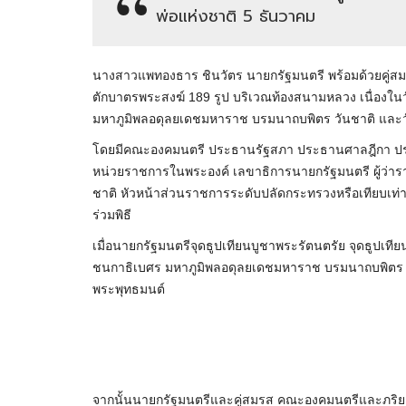
พ่อแห่งชาติ 5 ธันวาคม
นางสาวแพทองธาร ชินวัตร นายกรัฐมนตรี พร้อมด้วยคู่ส
ตักบาตรพระสงฆ์ 189 รูป บริเวณท้องสนามหลวง เนื่อ
มหาภูมิพลอดุลยเดชมหาราช บรมนาถบพิตร วันชาติ และวั
โดยมีคณะองคมนตรี ประธานรัฐสภา ประธานศาลฎีกา ปร
หน่วยราชการในพระองค์ เลขาธิการนายกรัฐมนตรี ผู้ว่าร
ชาติ หัวหน้าส่วนราชการระดับปลัดกระทรวงหรือเทียบเท่
ร่วมพิธี
เมื่อนายกรัฐมนตรีจุดธูปเทียนบูชาพระรัตนตรัย จุดธูป
ชนกาธิเบศร มหาภูมิพลอดุลยเดชมหาราช บรมนาถบพิตร เจ
พระพุทธมนต์
จากนั้นนายกรัฐมนตรีและคู่สมรส คณะองคมนตรีและภริ