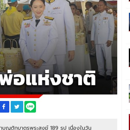
ำบุญตักบาตรพระสงฆ์ 189 รูป เนื่องในวัน