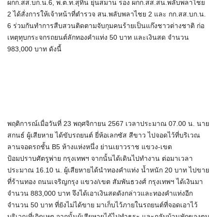
ผกก.สส.บก.น.6, พ.ต.ท.สุทิน ยุ่นสมาน รอง ผกก.สส.สน.พลับพลาไชย
2 ได้สั่งการให้เจ้าหน้าที่ตำรวจ สน.พลับพลาไชย 2 และ กก.สส.บก.น.
6 ร่วมกันทำการสืบสวนติดตามจับกุมคนร้ายเป็นแก๊งชาวต่างชาติ ก่อ
เหตุทุบกระจกรถยนต์ลักทองคำแท่ง 50 บาท และเงินสด จำนวน
983,000 บาท ดังนี้
พฤติการณ์เมื่อวันที่ 23 พฤศจิกายน 2567 เวลาประมาณ 07.00 น. นาย
สกนธ์ ผู้เสียหาย ได้ขับรถยนต์ ยี่ห้อเลกซัส สีขาว ไปจอดไว้ที่บริเวณ
ลานจอดรถชั้น B5 ห้างแห่งหนึ่ง ย่านเยาวราช แขวง-เขต
ป้อมปราบศัตรูพ่าย กรุงเทพฯ จากนั้นได้เดินไปทำงาน ต่อมาเวลา
ประมาณ 16.10 น. ผู้เสียหายได้นำทองคำแท่ง น้ำหนัก 20 บาท ไปขาย
ที่ร้านทอง ถนนเจริญกรุง แขวง/เขต สัมพันธวงศ์ กรุงเทพฯ ได้เงินมา
จำนวน 883,000 บาท จึงได้เอาเงินสดดังกล่าวและทองคำแท่งอีก
จำนวน 50 บาท ที่ยังไม่ได้ขาย มาเก็บไว้ภายในรถยนต์ที่จอดเอาไว้
บริเวณที่เกิดเหตุ จากนั้นผู้เสียหายได้ไปทำธุระ และกลับบ้านพักของตน