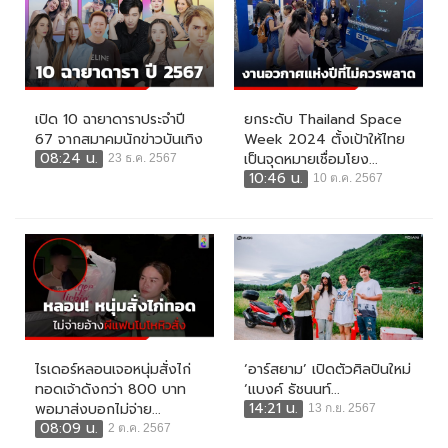
เปิด 10 ฉายาดาราประจำปี
ยกระดับ Thailand Space
67 จากสมาคมนักข่าวบันเทิง
Week 2024 ตั้งเป้าให้ไทย
08:24 น.
เป็นจุดหมายเชื่อมโยง...
23 ธ.ค. 2567
10:46 น.
10 ต.ค. 2567
ไรเดอร์หลอนเจอหนุ่มสั่งไก่
‘อาร์สยาม’ เปิดตัวศิลปินใหม่
ทอดเจ้าดังกว่า 800 บาท
‘แบงค์ ธัชนนท์...
14:21 น.
พอมาส่งบอกไม่จ่าย...
13 ก.ย. 2567
08:09 น.
2 ต.ค. 2567