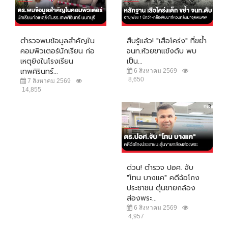
ตำรวจพบข้อมูลสำคัญใน
สืบรู้แล้ว! "เสือโคร่ง" ที่ขย้ำ
คอมพิวเตอร์นักเรียน ก่อ
จนท.ห้วยขาแข้งดับ พบ
เหตุยิงในโรงเรียน
เป็น...
เทพศิรินทร์...
6 สิงหาคม 2569
8,650
7 สิงหาคม 2569
14,855
ด่วน! ตำรวจ ปอศ. จับ
"โทน บางแค" คดีฉ้อโกง
ประชาชน ตุ๋นขายกล้อง
ส่องพระ...
6 สิงหาคม 2569
4,957