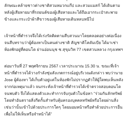
ลักษณะคล้ายชาวต่างชาติสวมหมวกแก๊ป และสวมแมสก์ ได้เดินตาม
หลังผู้เสียหายมาที่รถยนต์ของผู้เสียหายและได้ถือเอากระเป๋าสะพาย
ข้างและกระเป๋าผ้าสีขาวของผู้เสียหายเดินหลบหนีไป
เจ้าหน้าที่ตำรวจจึงได้เร่งรัดติดตามสืบสวนมาโดยตลอดอย่างต่อเนื่อง
จนสืบทราบว่าผู้ต้องหาเป็นคนต่างชาติ สัญชาติโคลัมเบีย ได้มาเช่า
ห้องพักอยู่ที่คอนโด ย่านอ่อนนุช ซ.สุขุมวิท 77 เขตสวนหลวง กรุงเทพฯ
ต่อมาวันที่ 27 พฤศจิกายน 2567 เวลาประมาณ 15.30 น. ขณะที่เจ้า
หน้าที่ตำรวจได้วางกำลังซุ่มสังเกตการณ์อยู่บริเวณดังกล่าว พบว่านาย
Jose ผู้ต้องหา ได้เก็บตัวอยู่แต่ในห้องพักไม่ปรากฏตัวให้ผู้ใดพบเห็นหลัง
จากก่อเหตุมาแล้ว จนกระทั่งเจ้าหน้าที่ตำรวจได้เข้าตรวจสอบคอนโด
จนพบตัว จึงได้แสดงตัวและทำการจับกุมตัวในข้อหา “ร่วมกันลักทรัพย์
โดยทำอันตรายสิ่งกีดกั้นสำหรับคุ้มครองบุคคลทรัพย์หรือโดยผ่านสิ่ง
เช่นว่านั้นเข้าไปด้วยประการใดๆ โดยมอมหน้าหรือทำด้วยประการอื่น
เพื่อไม่ให้เห็นหรือจำหน้าได้”