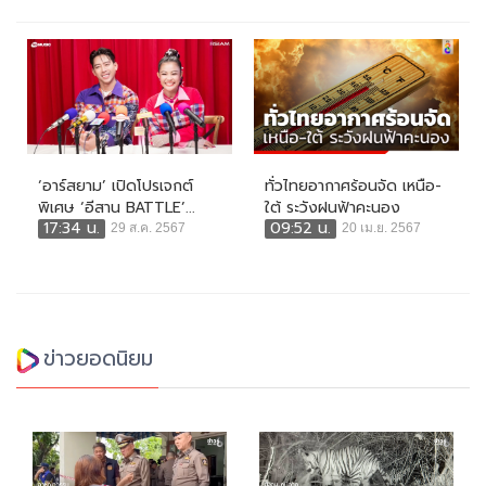
‘อาร์สยาม’ เปิดโปรเจกต์
ทั่วไทยอากาศร้อนจัด เหนือ-
พิเศษ ‘อีสาน BATTLE’...
ใต้ ระวังฝนฟ้าคะนอง
17:34 น.
09:52 น.
29 ส.ค. 2567
20 เม.ย. 2567
ข่าวยอดนิยม