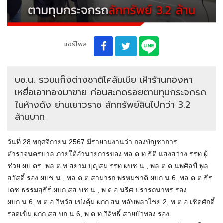
แชร์โพส
บช.น. รวบแก๊งต่างชาติโคลัมเบีย เฝ้าร้านทองหา
เหยื่อเอาทองมาขาย ก่อนสะกดรอยตามทุบกระจกรถ
ในห้างดัง ย่านเยาวราช ลักทรัพย์สินไปกว่า 3.2
ล้านบาท
วันที่ 28 พฤศจิกายน 2567 มีรายานงานว่า กองบัญชาการ
ตำรวจนครบาล ภายใต้อำนวยการของ พล.ต.ท.ธิติ แสงสว่าง รรท.ผู้
ช่วย ผบ.ตร. พล.ต.ท.สยาม บุญสม รรท.ผบช.น., พล.ต.ต.นพศิลป์ พูล
สวัสดิ์ รอง ผบช.น., พล.ต.ต.สามารถ พรหมชาติ ผบก.น.6, พล.ต.ต.ธีร
เดช ธรรมสุธีร์ ผบก.สส.บช.น., พ.ต.อ.นริศ ปรารถนาพร รอง
ผบก.น.6, พ.ต.อ.วิทวัส เข่งคุ้ม ผกก.สน.พลับพลาไชย 2, พ.ต.อ.เชิดศักดิ์
รอดเข็ม ผกก.สส.บก.น.6, พ.ต.ท.วิสิทธิ์ สายบัวทอง รอง